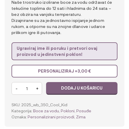
Naše trostruko izolirane boce za vodu održavat će
tekućine toplima do 12 sati i hladnima do 24 sata –
bez obzira na vanjsku temperaturu.
Dizajnirane su za jednostavno ispijanje jednom
rukom, a otporne su na znojne dlanove i udarce
prilikom igre ili putovanja.
Ugraviraj ime ili poruku i pretvori ovaj
proizvod u jedinstveni poklon!
PERSONALIZIRAJ +
3,00
€
Citron
-
+
DODAJ U KOŠARICU
350ml
Boca
za
SKU:
2025_wb_350_Cool_Kid
vodu
Kategorija:
Boce za vodu
,
Pokloni
,
Posuđe
Cool
Oznaka:
Personalizirani proizvodi
,
Zima
Kid
količina