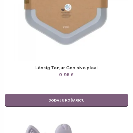
Lässig Tanjur Geo sivo plavi
9,95
€
DODAJ U KOŠARICU
Ovaj
proizvod
ima