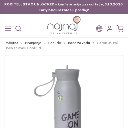
RODITELJSTVO UNLOCKED - konferencija za roditelje, 3.10.2026.
Early bird ulaznice u prodaji!
Preskoči
Skoči
na
do
Početna
/
Hranjenje
/
Posuđe
/
Boce za vodu
/
Citron 350ml
navigaciju
sadržaja
Boca za vodu Cool Kid