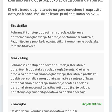
koristimo tehnologije poput kolačića za pohranu i/ili pristup
informacijama o uređaju. Pristanak na ove tehnologije
omogućit će nama i našim partnerima obradu osobnih
Kliknite ispod da pristanete na gore navedeno ili napravite
podataka kao što su ponašanje pri pregledavanju ili
Lässig Zdjelica Geo sivo plava
detaljne izbore. Vaši će se izbori primijeniti samo na ovu
jedinstveni ID-ovi na ovoj stranici i prikazujemo
stranicu. Možete promijeniti svoje postavke u bilo kojem
8,95
€
(ne)personalizirane oglase. Nepristanak ili povlačenje
trenutku, uključujući povlačenje privole, korištenjem
Statistika
privole može negativno utjecati na određene značajke i
prekidača na Politici kolačića ili klikom na gumb za
funkcije.
upravljanje privolom na dnu ekrana.
Pohrana i/ili pristup podacima na uređaju, Mjerenje
performansi oglašavanja, Mjerenje performansi sadržaja,
DODAJ U KOŠARICU
Razumijevanje publike kroz statistiku ili kombinacije podataka
iz različitih izvora.
Marketing
Pohrana i/ili pristup podacima na uređaju, Korištenje
ograničenih podataka za odabir oglašavanja, Kreiranje
profila za personalizirano oglašavanje, Korištenje profila za
odabir personaliziranog oglašavanja, Kreiranje profila za
personaliziranje sadržaja, Korištenje profila za odabir
personaliziranog sadržaja, Razvoj i poboljšanje usluga,
Korištenje ograničenih podataka za odabir sadržaja.
Značajke
Uvijek aktivni
Usklađivanje i kombiniranje podataka iz drugih
Mikroedra d.o.o.