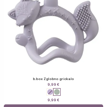
više
varijanti.
Opcije
se
mogu
odabrati
na
stranici
proizvoda
b.box Zglobno grickalo
9,99
€
9,99
€