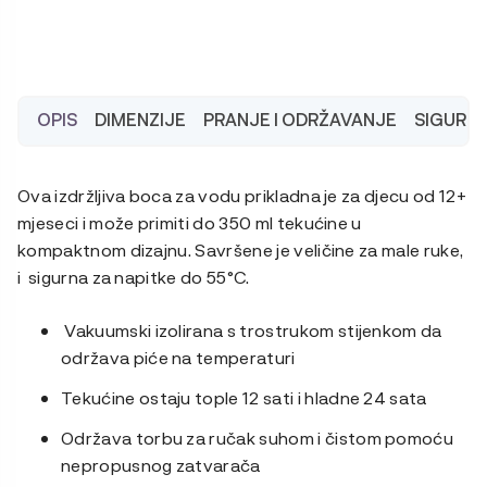
OPIS
DIMENZIJE
PRANJE I ODRŽAVANJE
SIGURN
Ova izdržljiva boca za vodu prikladna je za djecu od 12+
mjeseci i može primiti do 350 ml tekućine u
kompaktnom dizajnu. Savršene je veličine za male ruke,
i sigurna za napitke do 55°C.
Vakuumski izolirana s trostrukom stijenkom da
održava piće na temperaturi
Tekućine ostaju tople 12 sati i hladne 24 sata
Održava torbu za ručak suhom i čistom pomoću
nepropusnog zatvarača