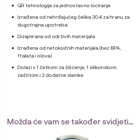
QR tehnologija za jednostavno lociranje
Izrađena od nehrđajućeg čelika 304 za hranu za
dugotrajna upotreba
Dizajnirana od održivih materijala
Izrađena od netoksičnih materijala (bez BPA,
ftalata i olova)
Dolazi s 1 četkom za čišćenje, 1 silikonskom
zaštitom i 2 dodatne slamke
Možda će vam se također svidjeti…
Ovaj