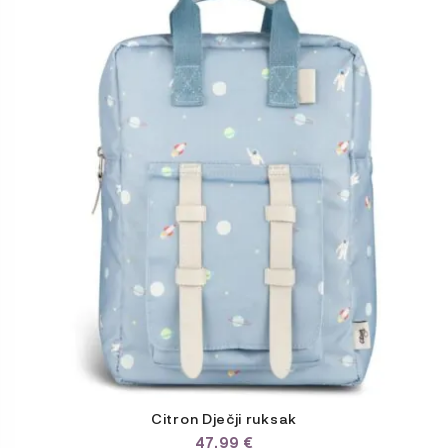
proizvod
ima
više
varijanti.
Opcije
se
mogu
odabrati
na
stranici
proizvoda
Citron Dječji ruksak
47,99
€