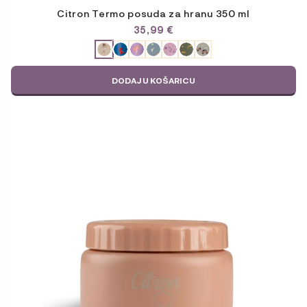
Citron Termo posuda za hranu 350 ml
35,99
€
ODABERITE
VARIJACIJU
DODAJ U KOŠARICU
Ovaj
proizvod
ima
više
varijanti.
Opcije
se
mogu
odabrati
na
stranici
proizvoda