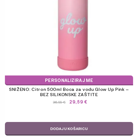
PERSONALIZIRAJ ME
SNIŽENO: Citron 500ml Boca za vodu Glow Up Pink –
BEZ SILIKONSKE ZAŠTITE
29,59
€
IZVORNA
TRENUTNA
36,99
€
CIJENA
CIJENA
BILA
JE:
JE:
36,99 €.
36,99 €.
DODAJ U KOŠARICU