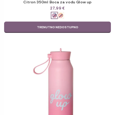
Citron 350ml Boca za vodu Glow up
27,99
€
ODABERITE
VARIJACIJU
TRENUTNO NEDOSTUPNO
Ovaj
proizvod
ima
više
varijanti.
Opcije
se
mogu
odabrati
na
stranici
proizvoda