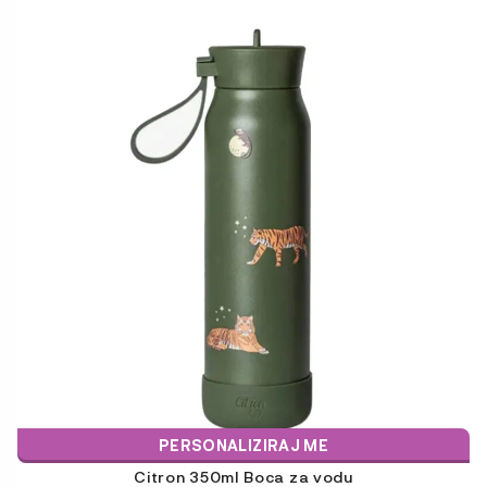
Ovaj
proizvod
ima
više
varijanti.
Opcije
se
mogu
odabrati
na
stranici
proizvoda
PERSONALIZIRAJ ME
Citron 350ml Boca za vodu