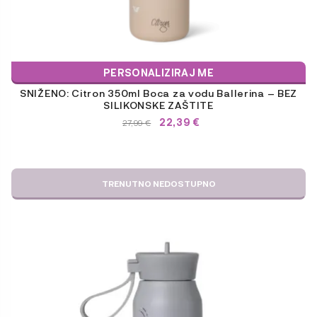
PERSONALIZIRAJ ME
SNIŽENO: Citron 350ml Boca za vodu Ballerina – BEZ
SILIKONSKE ZAŠTITE
22,39
€
IZVORNA
TRENUTNA
27,99
€
CIJENA
CIJENA
BILA
JE:
JE:
27,99 €.
27,99 €.
TRENUTNO NEDOSTUPNO