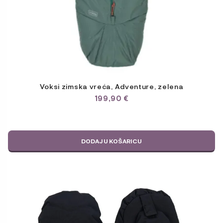
Voksi zimska vreća, Adventure, zelena
199,90
€
DODAJ U KOŠARICU
Ovaj
proizvod
ima
više
varijanti.