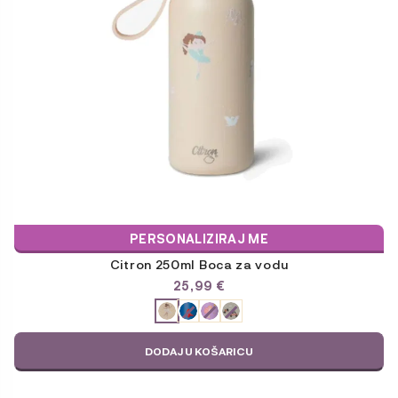
mogu
odabrati
na
stranici
proizvoda
PERSONALIZIRAJ ME
Citron 250ml Boca za vodu
25,99
€
ODABERITE
VARIJACIJU
DODAJ U KOŠARICU