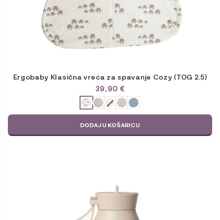
Ergobaby Klasična vreća za spavanje Cozy (TOG 2.5)
39,90
€
ODABERITE
VARIJACIJU
DODAJ U KOŠARICU
Ovaj
proizvod
ima
više
varijanti.
Opcije
se