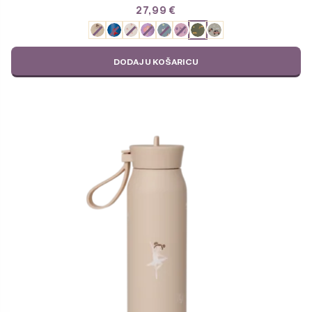
27,99
€
ODABERITE
VARIJACIJU
DODAJ U KOŠARICU