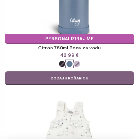
PERSONALIZIRAJ ME
Citron 750ml Boca za vodu
42,99
€
ODABERITE
VARIJACIJU
DODAJ U KOŠARICU