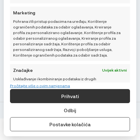
Mikroedra d.o.o.
Marketing
(01) 48 22 132
Pohrana i/ili pristup podacima na uređaju, Korištenje
info@najnaj.eu
ograničenih podataka za odabir oglašavanja, Kreiranje
profila za personalizirano oglašavanje, Korištenje profila za
odabir personaliziranog oglašavanja, Kreiranje profila za
personaliziranje sadržaja, Korištenje profila za odabir
personaliziranog sadržaja, Razvoj i poboljšanje usluga,
Korištenje ograničenih podataka za odabir sadržaja.
SAVJETI
Značajke
Uvijek aktivni
PODRŠKA
Usklađivanje i kombiniranje podataka iz drugih
izvora podataka, Povezivanje različitih uređaja,
Pročitajte više o ovim namjenama
NAJNAJ.EU
Identificiranje uređaja na temelju podataka koji
Prihvati
se automatski prenose.
Odbij
© Najnaj.eu 2026.
Pružanje sigurnosti, sprječavanje i
otkrivanje prijevara i ispravljanje
Uvijek aktivni
grešaka, Pružanje i predstavljanje
Postavke kolačića
oglašavanja i sadržaja.