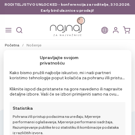
RODITELJSTVO UNLOCKED - konferencija za roditelje, 3.10.2026.
Early bird ulaznice u prodaji!
Preskoči
Skoči
na
do
Početna
/
Nošenje
navigaciju
sadržaja
Upravljajte svojom
FILTERI
privatnošću
Nisu pronađeni proizvodi koji odgovaraju vašem odabiru.
Kako bismo pružili najbolje iskustvo, mi i naši partneri
koristimo tehnologije poput kolačića za pohranu i/ili pristup
informacijama o uređaju. Pristanak na ove tehnologije
omogućit će nama i našim partnerima obradu osobnih
Kliknite ispod da pristanete na gore navedeno ili napravite
podataka kao što su ponašanje pri pregledavanju ili
detaljne izbore. Vaši će se izbori primijeniti samo na ovu
jedinstveni ID-ovi na ovoj stranici i prikazujemo
stranicu. Možete promijeniti svoje postavke u bilo kojem
(ne)personalizirane oglase. Nepristanak ili povlačenje
trenutku, uključujući povlačenje privole, korištenjem
Statistika
privole može negativno utjecati na određene značajke i
prekidača na Politici kolačića ili klikom na gumb za
funkcije.
upravljanje privolom na dnu ekrana.
Pohrana i/ili pristup podacima na uređaju, Mjerenje
performansi oglašavanja, Mjerenje performansi sadržaja,
Razumijevanje publike kroz statistiku ili kombinacije podataka
iz različitih izvora.