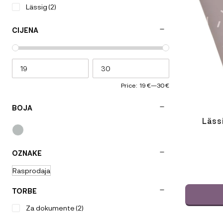
varijanti.
Lässig
(2)
Opcije
se
CIJENA
mogu
odabrati
na
stranici
proizvoda
Price:
19 €
—
30 €
BOJA
Läss
OZNAKE
ODABERIT
Rasprodaja
VARIJACI
TORBE
Za dokumente
(2)