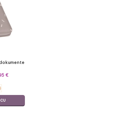
a dokumente
RASPON
95
€
CIJENA:
OD
23,96 €
DO
29,95 €
ICU