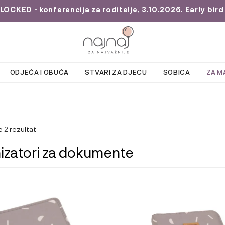
KED - konferencija za roditelje, 3.10.2026. Early bird 
ODJEĆA I OBUĆA
STVARI ZA DJECU
SOBICA
ZA M
e 2 rezultat
izatori za dokumente
Ovaj
proizvod
ima
više