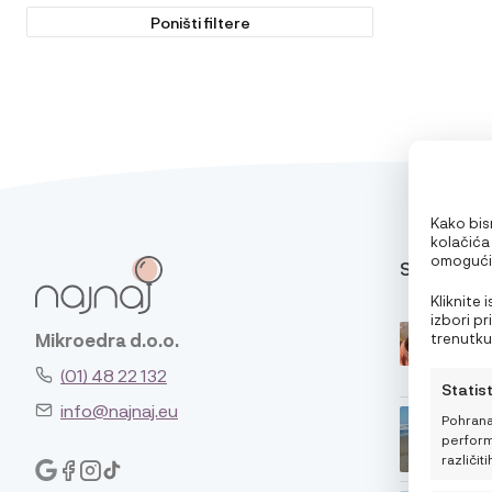
Poništi filtere
Kako bism
kolačića
omogućit
SAVJETI
pri pregl
oglase. 
Kliknite
značajke 
izbori p
trenutku,
Mikroedra d.o.o.
klikom n
(01) 48 22 132
Statis
info@najnaj.eu
Pohrana
performa
različiti