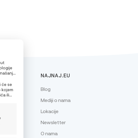
put
ologije
onašanje
NAJNAJ.EU
alizirane
e
i će se
Blog
o kojem
a ili
Mediji o nama
nja
Lokacije
e
Newsletter
z
O nama