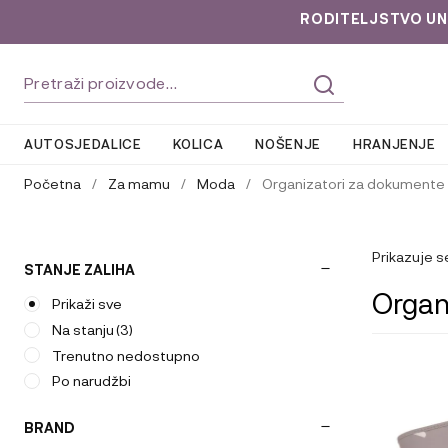
RODITELJSTVO UNLOC
Preskoči
Skoči
Pretraži:
na
do
navigaciju
sadržaja
AUTOSJEDALICE
KOLICA
NOŠENJE
HRANJENJE
Početna
/
Za mamu
/
Moda
/
Organizatori za dokumente
Prikazuje s
STANJE ZALIHA
Organ
Prikaži sve
Na stanju
(3)
Trenutno nedostupno
Ovaj
Po narudžbi
proizvod
ima
BRAND
više