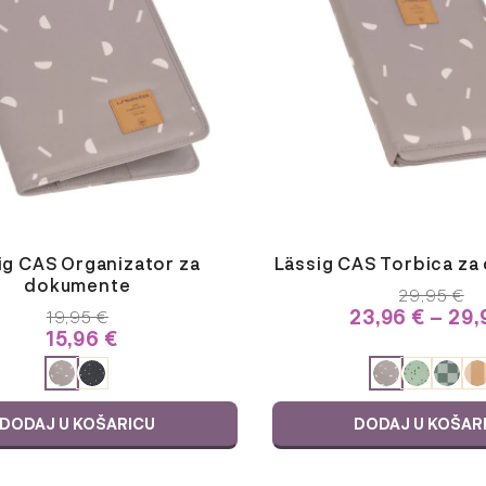
varijanti.
Opcije
se
mogu
odabrati
na
stranici
proizvoda
ig CAS Organizator za
Lässig CAS Torbica z
dokumente
29,95
€
23,96
€
–
29,
19,95
€
15,96
€
E
ODABERITE
JU
VARIJACIJU
DODAJ U KOŠARICU
DODAJ U KOŠAR