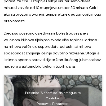
porasti za cca. 3 stupnja Celzija unutar samo deset
minuta i za više od 10 stupnjeva unutar 30 minuta. Čak i
ako su prozori otvoreni, temperature u automobilu mogu
brzo narasti.
Djeca su posebno osjetljiva na bolesti povezane s
vrućinom. Njihova tijela proizvode više topline u odnosu
na njihovu veličinu u usporedbi s odraslima i njihova
sposobnost znojenja još nije dovoljno razvijena. Stoga je
iznimno opasno ostaviti dijete (kao i kućnog ljubimca) bez
nadzora u automobilu tijekom toplih dana.
Pritisnite 'Slažem se' da omogućite
Youtube
Postavke Privatnosti