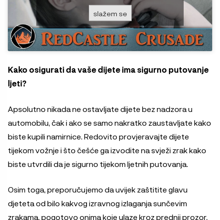
slažem se
Kako osigurati da vaše dijete ima sigurno putovanje
ljeti?
Apsolutno nikada ne ostavljate dijete bez nadzora u
automobilu, čak i ako se samo nakratko zaustavljate kako
biste kupili namirnice. Redovito provjeravajte dijete
tijekom vožnje i što češće ga izvodite na svježi zrak kako
biste utvrdili da je sigurno tijekom ljetnih putovanja.
Osim toga, preporučujemo da uvijek zaštitite glavu
djeteta od bilo kakvog izravnog izlaganja sunčevim
zrakama, pogotovo onima koje ulaze kroz prednji prozor,