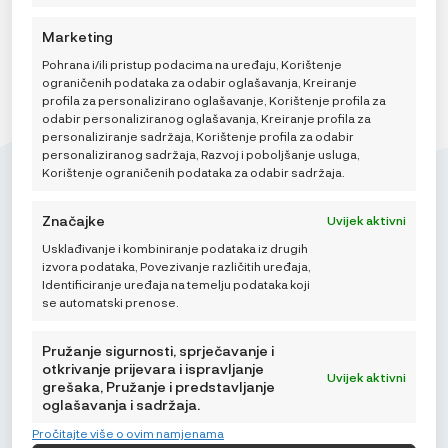
Hvala vam što pomažete u širenju vijesti! Uz vašu pomoć
Marketing
još će više djece imati sigurno putovanje ljeti!
Pohrana i/ili pristup podacima na uređaju, Korištenje
ograničenih podataka za odabir oglašavanja, Kreiranje
profila za personalizirano oglašavanje, Korištenje profila za
odabir personaliziranog oglašavanja, Kreiranje profila za
personaliziranje sadržaja, Korištenje profila za odabir
personaliziranog sadržaja, Razvoj i poboljšanje usluga,
Korištenje ograničenih podataka za odabir sadržaja.
Značajke
Uvijek aktivni
Usklađivanje i kombiniranje podataka iz drugih
Mikroedra d.o.o.
izvora podataka, Povezivanje različitih uređaja,
(01) 48 22 132
Identificiranje uređaja na temelju podataka koji
se automatski prenose.
info@najnaj.eu
Pružanje sigurnosti, sprječavanje i
otkrivanje prijevara i ispravljanje
Uvijek aktivni
grešaka, Pružanje i predstavljanje
oglašavanja i sadržaja.
SAVJETI
Pročitajte više o ovim namjenama