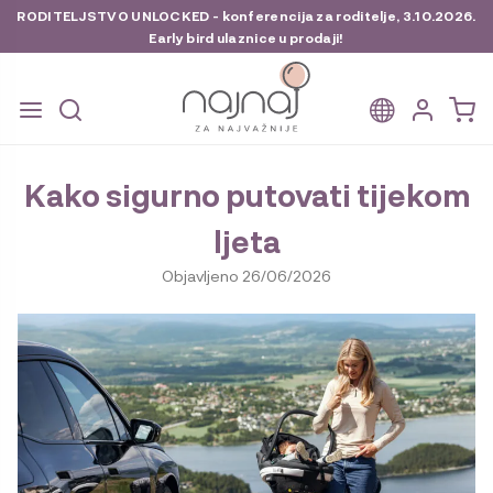
RODITELJSTVO UNLOCKED - konferencija za roditelje, 3.10.2026.
Early bird ulaznice u prodaji!
Preskoči
Skoči
na
do
navigaciju
sadržaja
Kako sigurno putovati tijekom
ljeta
Objavljeno
26/06/2026