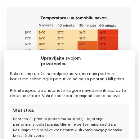
Upravljajte svojom
privatnošću
Kako bismo pružili najbolje iskustvo, mi i naši partneri
koristimo tehnologije poput kolačića za pohranu i/ili pristup
informacijama o uređaju. Pristanak na ove tehnologije
omogućit će nama i našim partnerima obradu osobnih
Kliknite ispod da pristanete na gore navedeno ili napravite
podataka kao što su ponašanje pri pregledavanju ili
detaljne izbore. Vaši će se izbori primijeniti samo na ovu
jedinstveni ID-ovi na ovoj stranici i prikazujemo
stranicu. Možete promijeniti svoje postavke u bilo kojem
(ne)personalizirane oglase. Nepristanak ili povlačenje
trenutku, uključujući povlačenje privole, korištenjem
Statistika
privole može negativno utjecati na određene značajke i
prekidača na Politici kolačića ili klikom na gumb za
funkcije.
upravljanje privolom na dnu ekrana.
Pohrana i/ili pristup podacima na uređaju, Mjerenje
performansi oglašavanja, Mjerenje performansi sadržaja,
Razumijevanje publike kroz statistiku ili kombinacije podataka
iz različitih izvora.