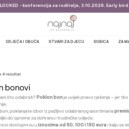
KED - konferencija za roditelje, 3.10.2026. Early bird 
ODJEĆA I OBUĆA
STVARI ZA DJECU
SOBICA
ZA M
e 4 rezultat
n bonovi
rani što odabrati?
Poklon bon
je uvijek pravo rješenje – jer tk
ije.
bon, poklanjate izbor iz pažljivo odabranog asortimana
premiu
osiljki do opreme za dohranu i trudničke odjeće.
novi dostupni su u
iznosima od 50, 100 i 150 eura
i šalju se 