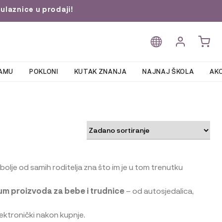
ulaznice u prodaji!
AMU
POKLONI
KUTAK ZNANJA
NAJNAJ ŠKOLA
AKC
o bolje od samih roditelja zna što im je u tom trenutku
m proizvoda za bebe i trudnice
– od autosjedalica,
elektronički nakon kupnje.