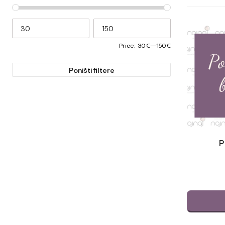
Price:
30 €
—
150 €
Poništi filtere
P