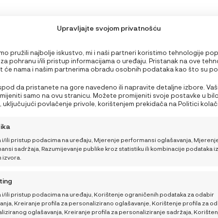
Upravljajte svojom privatnošću
o pružili najbolje iskustvo, mi i naši partneri koristimo tehnologije po
 za pohranu i/ili pristup informacijama o uređaju. Pristanak na ove tehn
 će nama i našim partnerima obradu osobnih podataka kao što su p
PODRŠKA
edavanju ili jedinstveni ID-ovi na ovoj stranici i prikazujemo (ne)person
Nepristanak ili povlačenje privole može negativno utjecati na određen
 ispod da pristanete na gore navedeno ili napravite detaljne izbore. Vaš
Što ponijeti bebi za
Moj račun
i funkcije.
rimijeniti samo na ovu stranicu. Možete promijeniti svoje postavke u bil
obrok na plaži ili izletu?
 uključujući povlačenje privole, korištenjem prekidača na Politici kolačić
Nutricionistica donosi 3
NajNaj korisnički centar
a gumb za upravljanje privolom na dnu ekrana.
brza recepta
tika
Opći uvjeti kupnje i poslova
 i/ili pristup podacima na uređaju, Mjerenje performansi oglašavanja, Mjerenj
Kako pomoći bebi da
Načini plaćanja i sigurnost
nsi sadržaja, Razumijevanje publike kroz statistiku ili kombinacije podataka i
lakše podnese vrućine
h izvora.
Dostava
Kako sigurno putovati
ting
Sigurnosna obavijest
tijekom ljeta
 i/ili pristup podacima na uređaju, Korištenje ograničenih podataka za odabir
Povrati, zamjene i reklamaci
nja, Kreiranje profila za personalizirano oglašavanje, Korištenje profila za od
iziranog oglašavanja, Kreiranje profila za personaliziranje sadržaja, Korišten
Raskid ugovora