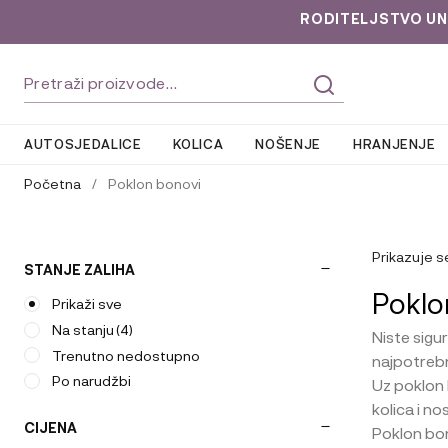
RODITELJSTVO UNLOC
Preskoči
Skoči
Pretraži:
na
do
navigaciju
sadržaja
AUTOSJEDALICE
KOLICA
NOŠENJE
HRANJENJE
Početna
/
Poklon bonovi
Prikazuje s
STANJE ZALIHA
Poklo
Prikaži sve
Na stanju
(4)
Niste sigu
Trenutno nedostupno
najpotrebn
Po narudžbi
Uz poklon 
kolica i n
CIJENA
Poklon bo