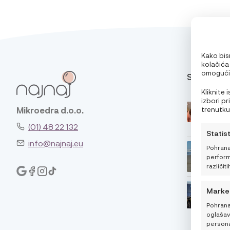
Kako bism
kolačića
omogućit
SAVJETI
pri pregl
oglase. 
Kliknite
značajke 
izbori p
trenutku,
Mikroedra d.o.o.
klikom n
(01) 48 22 132
Statis
info@najnaj.eu
Pohrana
performa
različiti
Marke
Pohrana
oglašava
personal