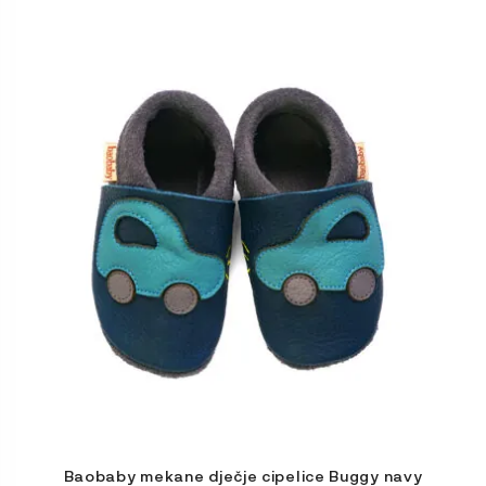
Ovaj
proizvod
ima
više
varijanti.
Opcije
se
mogu
odabrati
na
stranici
proizvoda
Baobaby mekane dječje cipelice Buggy navy