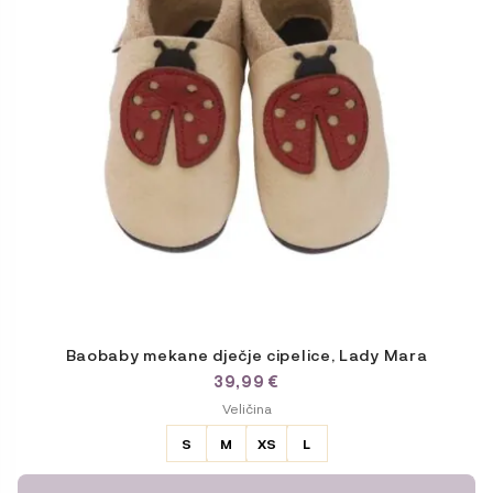
Opcije
se
mogu
odabrati
na
stranici
proizvoda
Baobaby mekane dječje cipelice, Lady Mara
39,99
€
ODABERITE
Veličina
VARIJACIJU
S
M
XS
L