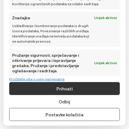
Korištenje ograničenih podataka za odabir sadržaja.
više
varijanti.
Opcije
Značajke
Uvijek aktivni
se
Usklađivanje i kombiniranje podataka iz drugih
mogu
izvora podataka, Povezivanje različitih uređaja,
odabrati
Identificiranje uređaja na temelju podataka koji
na
se automatski prenose.
stranici
proizvoda
Pružanje sigurnosti, sprječavanje i
otkrivanje prijevara i ispravljanje
Uvijek aktivni
grešaka, Pružanje i predstavljanje
oglašavanja i sadržaja.
Pročitajte više o ovim namjenama
Prihvati
Odbij
Baobaby mekane dječje cipelice, Dots sky
Postavke kolačića
36,99
€
ODABERITE
Veličina
VARIJACIJU