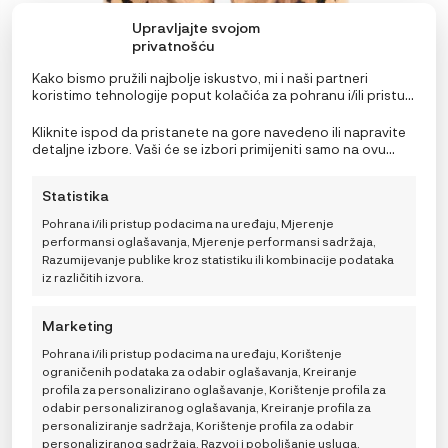
proizvoda
Upravljajte svojom
privatnošću
Kako bismo pružili najbolje iskustvo, mi i naši partneri
koristimo tehnologije poput kolačića za pohranu i/ili pristup
informacijama o uređaju. Pristanak na ove tehnologije
omogućit će nama i našim partnerima obradu osobnih
Kliknite ispod da pristanete na gore navedeno ili napravite
podataka kao što su ponašanje pri pregledavanju ili
detaljne izbore. Vaši će se izbori primijeniti samo na ovu
jedinstveni ID-ovi na ovoj stranici i prikazujemo
stranicu. Možete promijeniti svoje postavke u bilo kojem
(ne)personalizirane oglase. Nepristanak ili povlačenje
trenutku, uključujući povlačenje privole, korištenjem
Statistika
privole može negativno utjecati na određene značajke i
prekidača na Politici kolačića ili klikom na gumb za
Baobaby mekane dječje cipelice, Dots powder
funkcije.
upravljanje privolom na dnu ekrana.
Pohrana i/ili pristup podacima na uređaju, Mjerenje
36,99
€
performansi oglašavanja, Mjerenje performansi sadržaja,
ODABERITE
Veličina
Razumijevanje publike kroz statistiku ili kombinacije podataka
VARIJACIJU
iz različitih izvora.
XS
S
M
XL
2XL
L
Marketing
ODABERITE VARIJACIJU
Pohrana i/ili pristup podacima na uređaju, Korištenje
ograničenih podataka za odabir oglašavanja, Kreiranje
profila za personalizirano oglašavanje, Korištenje profila za
Ovaj
odabir personaliziranog oglašavanja, Kreiranje profila za
proizvod
personaliziranje sadržaja, Korištenje profila za odabir
ima
personaliziranog sadržaja, Razvoj i poboljšanje usluga,