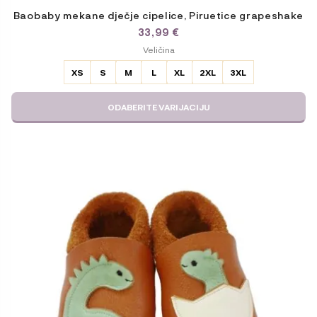
Baobaby mekane dječje cipelice, Piruetice grapeshake
33,99
€
ODABERITE
Veličina
VARIJACIJU
XS
S
M
L
XL
2XL
3XL
ODABERITE VARIJACIJU
Ovaj
proizvod
ima
više
varijanti.
Opcije
se
mogu
odabrati
na
stranici
proizvoda