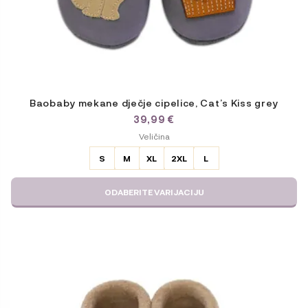
Baobaby mekane dječje cipelice, Cat’s Kiss grey
39,99
€
ODABERITE
Veličina
VARIJACIJU
S
M
XL
2XL
L
ODABERITE VARIJACIJU
Ovaj
proizvod
ima
više
varijanti.