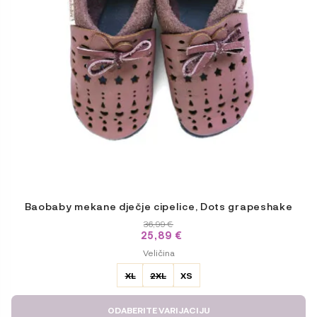
mogu
odabrati
na
stranici
proizvoda
Baobaby mekane dječje cipelice, Dots grapeshake
36,99
€
25,89
€
ODABERITE
Veličina
VARIJACIJU
XL
2XL
XS
ODABERITE VARIJACIJU