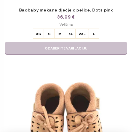
Baobaby mekane dječje cipelice, Dots pink
36,99
€
ODABERITE
Veličina
VARIJACIJU
XS
S
M
XL
2XL
L
ODABERITE VARIJACIJU
Ovaj
proizvod
ima
više
varijanti.
Opcije
se
mogu
odabrati
na
stranici