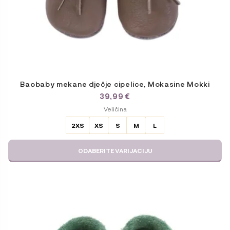
Baobaby mekane dječje cipelice, Mokasine Mokki
39,99
€
ODABERITE
Veličina
VARIJACIJU
2XS
XS
S
M
L
ODABERITE VARIJACIJU
Ovaj
proizvod
ima
više
varijanti.