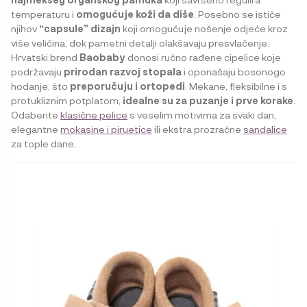
temperaturu i
omogućuje koži da diše
. Posebno se ističe
njihov
“capsule” dizajn
koji omogućuje nošenje odjeće kroz
više veličina, dok pametni detalji olakšavaju presvlačenje.
Hrvatski brend
Baobaby
donosi ručno rađene cipelice koje
podržavaju
prirodan razvoj stopala
i oponašaju bosonogo
hodanje, što
preporučuju i ortopedi
. Mekane, fleksibilne i s
protukliznim potplatom,
idealne su za puzanje i prve korake
.
Odaberite
klasične pelice
s veselim motivima za svaki dan,
elegantne
mokasine i piruetice
ili ekstra prozračne
sandalice
za tople dane.
Ovaj
proizvod
ima
više
varijanti.
Opcije
se
mogu
odabrati