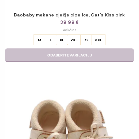
Baobaby mekane dječje cipelice, Cat’s Kiss pink
39,99
€
ODABERITE
Veličina
VARIJACIJU
M
L
XL
2XL
S
3XL
ODABERITE VARIJACIJU
Ovaj
proizvod
ima
više
varijanti.
Opcije
se
mogu
odabrati
na