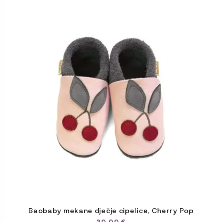
proizvod
ima
više
varijanti.
Opcije
se
mogu
odabrati
na
stranici
proizvoda
Baobaby mekane dječje cipelice, Cherry Pop