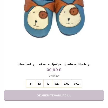
odabrati
na
stranici
proizvoda
Baobaby mekane dječje cipelice, Buddy
39,99
€
ODABERITE
Veličina
VARIJACIJU
S
M
L
XL
2XL
3XL
ODABERITE VARIJACIJU