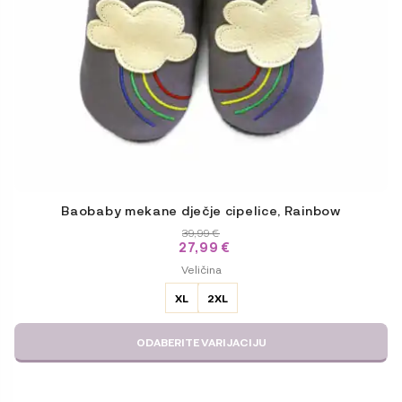
stranici
proizvoda
Baobaby mekane dječje cipelice, Rainbow
39,99
€
27,99
€
ODABERITE
Veličina
VARIJACIJU
XL
2XL
ODABERITE VARIJACIJU
Ovaj