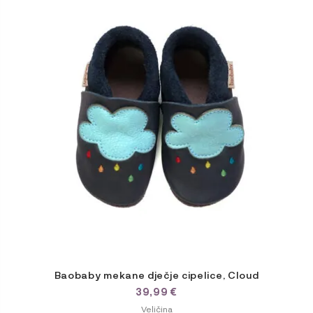
ima
više
varijanti.
Opcije
se
mogu
odabrati
na
stranici
proizvoda
Baobaby mekane dječje cipelice, Cloud
39,99
€
ODABERITE
Veličina