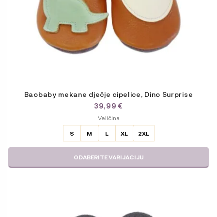
Baobaby mekane dječje cipelice, Dino Surprise
39,99
€
ODABERITE
Veličina
VARIJACIJU
S
M
L
XL
2XL
ODABERITE VARIJACIJU
Ovaj
proizvod
ima