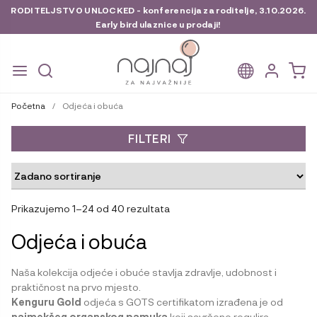
RODITELJSTVO UNLOCKED - konferencija za roditelje, 3.10.2026.
Early bird ulaznice u prodaji!
Preskoči
Skoči
na
do
Početna
/
Odjeća i obuća
navigaciju
sadržaja
FILTERI
Prikazujemo 1–24 od 40 rezultata
Odjeća i obuća
Naša kolekcija odjeće i obuće stavlja zdravlje, udobnost i
praktičnost na prvo mjesto.
Kenguru Gold
odjeća s GOTS certifikatom izrađena je od
najmekšeg organskog pamuka
koji savršeno regulira