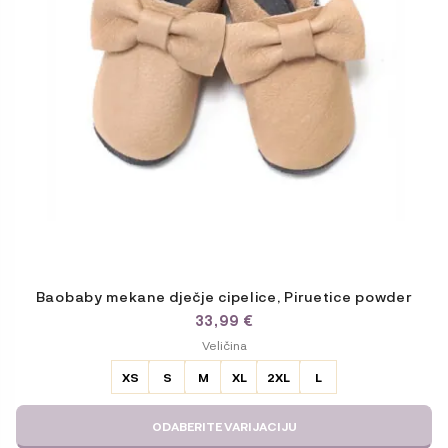
na
stranici
proizvoda
Baobaby mekane dječje cipelice, Piruetice powder
33,99
€
ODABERITE
Veličina
VARIJACIJU
XS
S
M
XL
2XL
L
ODABERITE VARIJACIJU