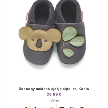
više
varijanti.
Opcije
se
mogu
odabrati
na
stranici
proizvoda
Baobaby mekane dječje cipelice, Koala
39,99
€
ODABERITE
Veličina
VARIJACIJU