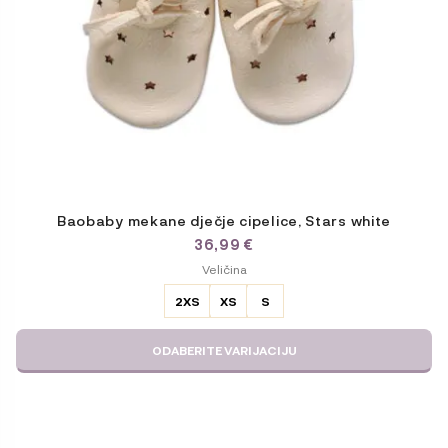
stranici
proizvoda
Baobaby mekane dječje cipelice, Stars white
36,99
€
ODABERITE
Veličina
VARIJACIJU
2XS
XS
S
ODABERITE VARIJACIJU
Ovaj
proizvod