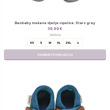
Baobaby mekane dječje cipelice, Stars grey
36,99
€
ODABERITE
Veličina
VARIJACIJU
XS
S
M
XL
2XL
L
ODABERITE VARIJACIJU
Ovaj
proizvod
ima
više
varijanti.
Opcije
se
mogu