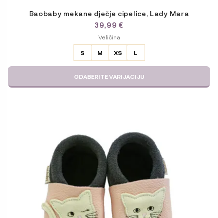
Baobaby mekane dječje cipelice, Lady Mara
39,99
€
ODABERITE
Veličina
VARIJACIJU
S
M
XS
L
ODABERITE VARIJACIJU
Ovaj
proizvod
ima
više
varijanti.
Opcije
se
mogu
odabrati
na
stranici