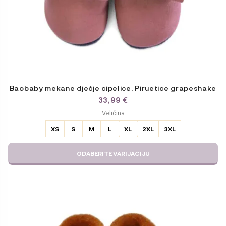
Baobaby mekane dječje cipelice, Piruetice grapeshake
33,99
€
ODABERITE
Veličina
VARIJACIJU
XS
S
M
L
XL
2XL
3XL
ODABERITE VARIJACIJU
Ovaj
proizvod
ima
više