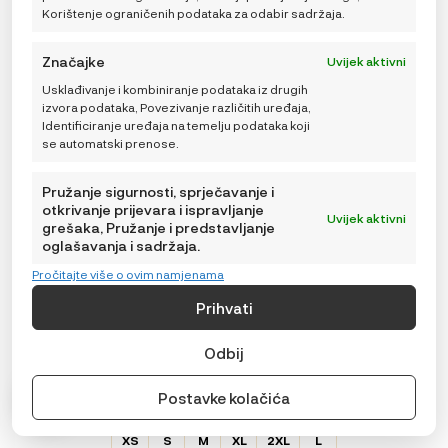
Korištenje ograničenih podataka za odabir sadržaja.
varijanti.
Opcije
se
Značajke
Uvijek aktivni
mogu
Usklađivanje i kombiniranje podataka iz drugih
odabrati
izvora podataka, Povezivanje različitih uređaja,
na
Identificiranje uređaja na temelju podataka koji
stranici
se automatski prenose.
proizvoda
Pružanje sigurnosti, sprječavanje i
otkrivanje prijevara i ispravljanje
Uvijek aktivni
grešaka, Pružanje i predstavljanje
oglašavanja i sadržaja.
Pročitajte više o ovim namjenama
Prihvati
Odbij
Baobaby mekane dječje cipelice, Dots powder
36,99
€
Postavke kolačića
ODABERITE
Veličina
VARIJACIJU
XS
S
M
XL
2XL
L