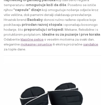
temperaturu i
omogućuje koži da diše
. Posebno se ističe
njihov
“capsule” dizajn
koji omogućuje nošenje odjeće kroz
više veličina, dok pametni detalji olakšavaju presvlačenje.
Hrvatski brend
Baobaby
donosi ručno rađene cipelice koje
podržavaju
prirodan razvoj stopala
i oponašaju bosonogo
hodanje, što
preporučuju i ortopedi
. Mekane, fleksibilne i s
protukliznim potplatom,
idealne su za puzanje i prve korake
.
Odaberite
klasične pelice
s veselim motivima za svaki dan,
elegantne
mokasine i piruetice
ili ekstra prozračne
sandalice
za tople dane.