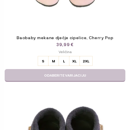
Baobaby mekane dječje cipelice, Cherry Pop
39,99
€
ODABERITE
Veličina
VARIJACIJU
S
M
L
XL
2XL
ODABERITE VARIJACIJU
Ovaj
proizvod
ima
više
varijanti.
Opcije