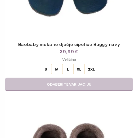
Baobaby mekane dječje cipelice Buggy navy
39,99
€
ODABERITE
Veličina
VARIJACIJU
S
M
L
XL
2XL
ODABERITE VARIJACIJU
Ovaj
proizvod
ima
više
varijanti.
Opcije