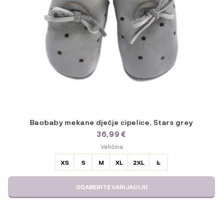
na
stranici
proizvoda
Baobaby mekane dječje cipelice, Stars grey
36,99
€
ODABERITE
Veličina
VARIJACIJU
XS
S
M
XL
2XL
L
ODABERITE VARIJACIJU
Ovaj