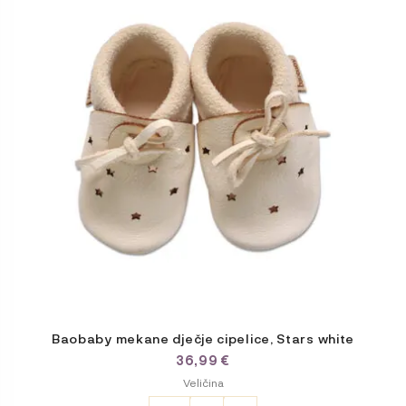
više
varijanti.
Opcije
se
mogu
odabrati
na
stranici
proizvoda
Baobaby mekane dječje cipelice, Stars white
36,99
€
ODABERITE
Veličina
VARIJACIJU