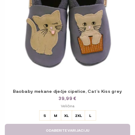
se
mogu
odabrati
na
stranici
proizvoda
Baobaby mekane dječje cipelice, Cat’s Kiss grey
39,99
€
ODABERITE
Veličina
VARIJACIJU
S
M
XL
2XL
L
ODABERITE VARIJACIJU