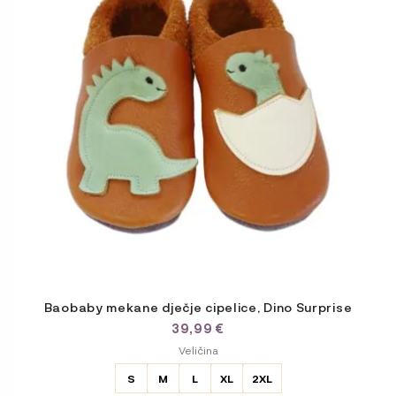
varijanti.
Opcije
se
mogu
odabrati
na
stranici
proizvoda
Baobaby mekane dječje cipelice, Dino Surprise
39,99
€
ODABERITE
Veličina
VARIJACIJU
S
M
L
XL
2XL