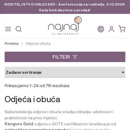
RODITELJSTVO UNLOCKED - konferencija za roditelje, 3.10.2026.
Early bird ulaznice u prodaji!
Preskoči
Skoči
na
do
Početna
/
Odjeća i obuća
navigaciju
sadržaja
FILTERI
Prikazujemo 1–24 od 78 rezultata
Odjeća i obuća
Naša kolekcija odjeće i obuće stavlja zdravlje, udobnost i
praktičnost na prvo mjesto.
Kenguru Gold
odjeća s GOTS certifikatom izrađena je od
najmekšeg organskog pamuka
koji savršeno regulira