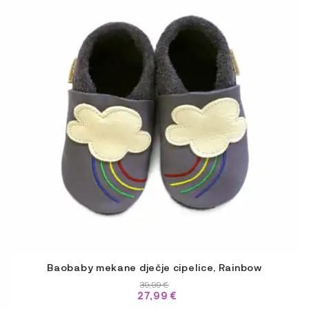
ima
više
varijanti.
Opcije
se
mogu
odabrati
na
stranici
proizvoda
Baobaby mekane dječje cipelice, Rainbow
39,99
€
27,99
€