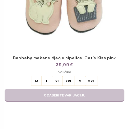
proizvoda
Baobaby mekane dječje cipelice, Cat’s Kiss pink
39,99
€
ODABERITE
Veličina
VARIJACIJU
M
L
XL
2XL
S
3XL
ODABERITE VARIJACIJU
Ovaj
proizvod
ima