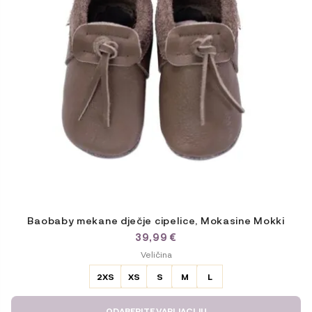
se
mogu
odabrati
na
stranici
proizvoda
Baobaby mekane dječje cipelice, Mokasine Mokki
39,99
€
ODABERITE
Veličina
VARIJACIJU
2XS
XS
S
M
L
ODABERITE VARIJACIJU