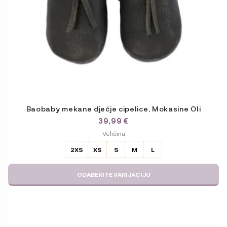
proizvoda
Baobaby mekane dječje cipelice, Mokasine Oli
39,99
€
ODABERITE
Veličina
VARIJACIJU
2XS
XS
S
M
L
ODABERITE VARIJACIJU
Ovaj
proizvod