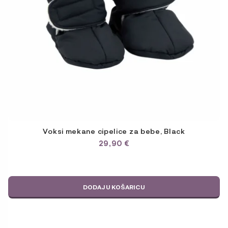
Voksi mekane cipelice za bebe, Black
29,90
€
DODAJ U KOŠARICU
Ovaj