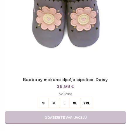
odabrati
na
stranici
proizvoda
Baobaby mekane dječje cipelice, Daisy
39,99
€
ODABERITE
Veličina
VARIJACIJU
S
M
L
XL
2XL
ODABERITE VARIJACIJU