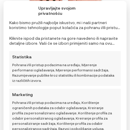
Upravljajte svojom
privatnošću
Kako bismo pružili najbolje iskustvo, mi i naši partneri
koristimo tehnologije poput kolačića za pohranu i/ili pristup
informacijama o uređaju. Pristanak na ove tehnologije
omogućit će nama i našim partnerima obradu osobnih
Kliknite ispod da pristanete na gore navedeno ili napravite
podataka kao što su ponašanje pri pregledavanju ili
detaljne izbore. Vaši će se izbori primijeniti samo na ovu
jedinstveni ID-ovi na ovoj stranici i prikazujemo
stranicu. Možete promijeniti svoje postavke u bilo kojem
(ne)personalizirane oglase. Nepristanak ili povlačenje
trenutku, uključujući povlačenje privole, korištenjem
Baobaby mekane dječje cipelice, Dots pink
Statistika
privole može negativno utjecati na određene značajke i
prekidača na Politici kolačića ili klikom na gumb za
36,99
€
funkcije.
upravljanje privolom na dnu ekrana.
Pohrana i/ili pristup podacima na uređaju, Mjerenje
ODABERITE
Veličina
performansi oglašavanja, Mjerenje performansi sadržaja,
VARIJACIJU
Razumijevanje publike kroz statistiku ili kombinacije podataka
XS
S
M
XL
2XL
L
iz različitih izvora.
ODABERITE VARIJACIJU
Marketing
Pohrana i/ili pristup podacima na uređaju, Korištenje
ograničenih podataka za odabir oglašavanja, Kreiranje
Ovaj
profila za personalizirano oglašavanje, Korištenje profila za
proizvod
odabir personaliziranog oglašavanja, Kreiranje profila za
ima
personaliziranje sadržaja, Korištenje profila za odabir
više
personaliziranog sadržaja, Razvoj i poboljšanje usluga,