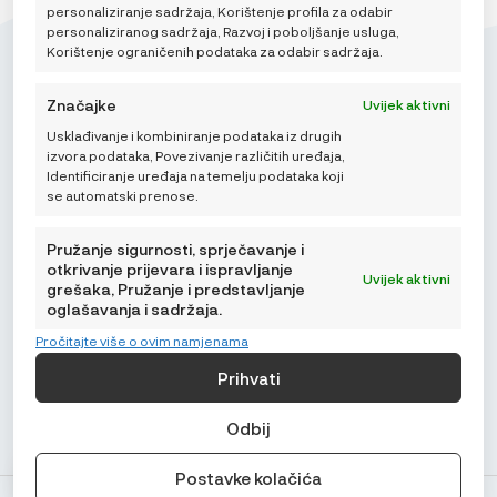
personaliziranje sadržaja, Korištenje profila za odabir
personaliziranog sadržaja, Razvoj i poboljšanje usluga,
Korištenje ograničenih podataka za odabir sadržaja.
Značajke
Uvijek aktivni
Usklađivanje i kombiniranje podataka iz drugih
Mikroedra d.o.o.
izvora podataka, Povezivanje različitih uređaja,
(01) 48 22 132
Identificiranje uređaja na temelju podataka koji
se automatski prenose.
info@najnaj.eu
Pružanje sigurnosti, sprječavanje i
otkrivanje prijevara i ispravljanje
Uvijek aktivni
grešaka, Pružanje i predstavljanje
oglašavanja i sadržaja.
SAVJETI
Pročitajte više o ovim namjenama
PODRŠKA
Prihvati
NAJNAJ.EU
Odbij
Postavke kolačića