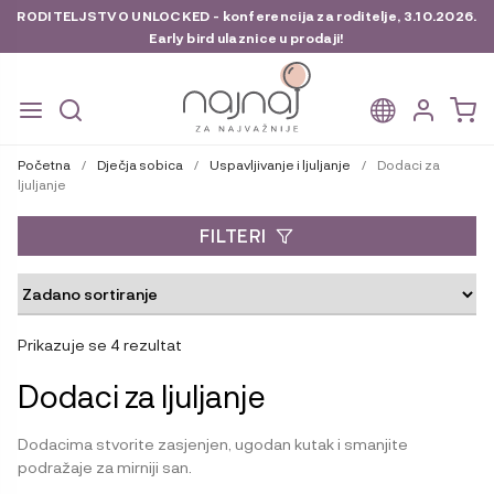
RODITELJSTVO UNLOCKED - konferencija za roditelje, 3.10.2026.
Early bird ulaznice u prodaji!
Preskoči
Skoči
na
do
Početna
/
Dječja sobica
/
Uspavljivanje i ljuljanje
/
Dodaci za
navigaciju
sadržaja
ljuljanje
FILTERI
Prikazuje se 4 rezultat
Dodaci za ljuljanje
Dodacima stvorite zasjenjen, ugodan kutak i smanjite
podražaje za mirniji san.