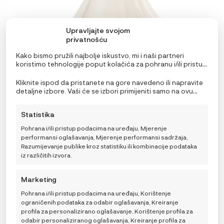
Upravljajte svojom
privatnošću
Kako bismo pružili najbolje iskustvo, mi i naši partneri
koristimo tehnologije poput kolačića za pohranu i/ili pristup
informacijama o uređaju. Pristanak na ove tehnologije
omogućit će nama i našim partnerima obradu osobnih
Kliknite ispod da pristanete na gore navedeno ili napravite
podataka kao što su ponašanje pri pregledavanju ili
detaljne izbore. Vaši će se izbori primijeniti samo na ovu
jedinstveni ID-ovi na ovoj stranici i prikazujemo
stranicu. Možete promijeniti svoje postavke u bilo kojem
(ne)personalizirane oglase. Nepristanak ili povlačenje
trenutku, uključujući povlačenje privole, korištenjem
Statistika
privole može negativno utjecati na određene značajke i
prekidača na Politici kolačića ili klikom na gumb za
Membantu baldahin za viseću kolijevku – Natur
funkcije.
upravljanje privolom na dnu ekrana.
Pohrana i/ili pristup podacima na uređaju, Mjerenje
47,00
€
performansi oglašavanja, Mjerenje performansi sadržaja,
Razumijevanje publike kroz statistiku ili kombinacije podataka
iz različitih izvora.
TRENUTNO NEDOSTUPNO
Marketing
Pohrana i/ili pristup podacima na uređaju, Korištenje
ograničenih podataka za odabir oglašavanja, Kreiranje
profila za personalizirano oglašavanje, Korištenje profila za
odabir personaliziranog oglašavanja, Kreiranje profila za