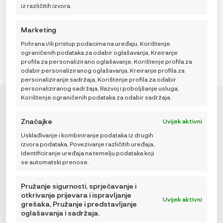
iz različitih izvora.
Marketing
VIDI VIŠE
Pohrana i/ili pristup podacima na uređaju, Korištenje
ograničenih podataka za odabir oglašavanja, Kreiranje
profila za personalizirano oglašavanje, Korištenje profila za
odabir personaliziranog oglašavanja, Kreiranje profila za
personaliziranje sadržaja, Korištenje profila za odabir
personaliziranog sadržaja, Razvoj i poboljšanje usluga,
Korištenje ograničenih podataka za odabir sadržaja.
Značajke
Uvijek aktivni
Usklađivanje i kombiniranje podataka iz drugih
Mikroedra d.o.o.
izvora podataka, Povezivanje različitih uređaja,
(01) 48 22 132
Identificiranje uređaja na temelju podataka koji
se automatski prenose.
info@najnaj.eu
Pružanje sigurnosti, sprječavanje i
otkrivanje prijevara i ispravljanje
Uvijek aktivni
grešaka, Pružanje i predstavljanje
oglašavanja i sadržaja.
SAVJETI