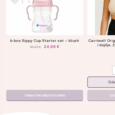
odabrati
na
stranici
proizvoda
b.box Sippy Cup Starter set – blush
Carriwell Orig
i dojilje,
IZVORNA
TRENUTNA
24,99
€
30,97
€
CIJENA
CIJENA
BILA
JE:
JE:
24,99 €.
30,97 €.
Oda
Carriwell
TRENUTNO NEDOSTUPNO
DO
Original
grudnjaci
za
trudnice