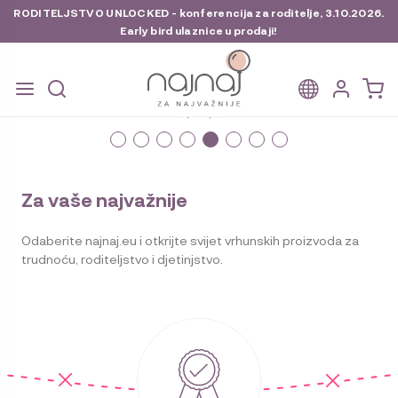
RODITELJSTVO UNLOCKED - konferencija za roditelje, 3.10.2026.
Early bird ulaznice u prodaji!
Preskoči
Skoči
na
do
navigaciju
sadržaja
Za vaše najvažnije
Odaberite najnaj.eu i otkrijte svijet vrhunskih proizvoda za
trudnoću, roditeljstvo i djetinjstvo.