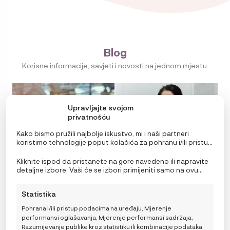
i
dojilje,
2
kom,
Blog
crni
i
Korisne informacije, savjeti i novosti na jednom mjestu.
boja
kože
količina
Upravljajte svojom
privatnošću
NOVOSTI
Kako bismo pružili najbolje iskustvo, mi i naši partneri
koristimo tehnologije poput kolačića za pohranu i/ili pristup
Što ponijeti bebi za obrok na plaži ili
informacijama o uređaju. Pristanak na ove tehnologije
izletu? Nutricionistica donosi 3 brza
omogućit će nama i našim partnerima obradu osobnih
Kliknite ispod da pristanete na gore navedeno ili napravite
recepta
podataka kao što su ponašanje pri pregledavanju ili
detaljne izbore. Vaši će se izbori primijeniti samo na ovu
jedinstveni ID-ovi na ovoj stranici i prikazujemo
stranicu. Možete promijeniti svoje postavke u bilo kojem
(ne)personalizirane oglase. Nepristanak ili povlačenje
trenutku, uključujući povlačenje privole, korištenjem
Statistika
privole može negativno utjecati na određene značajke i
prekidača na Politici kolačića ili klikom na gumb za
funkcije.
upravljanje privolom na dnu ekrana.
Pohrana i/ili pristup podacima na uređaju, Mjerenje
performansi oglašavanja, Mjerenje performansi sadržaja,
Razumijevanje publike kroz statistiku ili kombinacije podataka