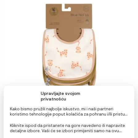
Upravljajte svojom
privatnošću
Kako bismo pružili najbolje iskustvo, mi i naši partneri
koristimo tehnologije poput kolačića za pohranu i/ili pristup
Lässig Set Podbradnjaka 5 kom Little Mateys
informacijama o uređaju. Pristanak na ove tehnologije
narančasti
omogućit će nama i našim partnerima obradu osobnih
Kliknite ispod da pristanete na gore navedeno ili napravite
podataka kao što su ponašanje pri pregledavanju ili
detaljne izbore. Vaši će se izbori primijeniti samo na ovu
23,96
€
IZVORNA
TRENUTNA
29,95
€
jedinstveni ID-ovi na ovoj stranici i prikazujemo
stranicu. Možete promijeniti svoje postavke u bilo kojem
CIJENA
CIJENA