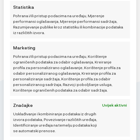
(ne)personalizirane oglase. Nepristanak ili povlačenje
trenutku, uključujući povlačenje privole, korištenjem
BILA
JE:
Statistika
privole može negativno utjecati na određene značajke i
prekidača na Politici kolačića ili klikom na gumb za
JE:
29,95 €.
funkcije.
29,95 €.
upravljanje privolom na dnu ekrana.
Pohrana i/ili pristup podacima na uređaju, Mjerenje
DODAJ U KOŠARICU
performansi oglašavanja, Mjerenje performansi sadržaja,
Razumijevanje publike kroz statistiku ili kombinacije podataka
iz različitih izvora.
Marketing
Pohrana i/ili pristup podacima na uređaju, Korištenje
ograničenih podataka za odabir oglašavanja, Kreiranje
profila za personalizirano oglašavanje, Korištenje profila za
odabir personaliziranog oglašavanja, Kreiranje profila za
personaliziranje sadržaja, Korištenje profila za odabir
personaliziranog sadržaja, Razvoj i poboljšanje usluga,
Korištenje ograničenih podataka za odabir sadržaja.
Značajke
Uvijek aktivni
Mikroedra d.o.o.
Usklađivanje i kombiniranje podataka iz drugih
izvora podataka, Povezivanje različitih uređaja,
(01) 48 22 132
Identificiranje uređaja na temelju podataka koji
se automatski prenose.
info@najnaj.eu