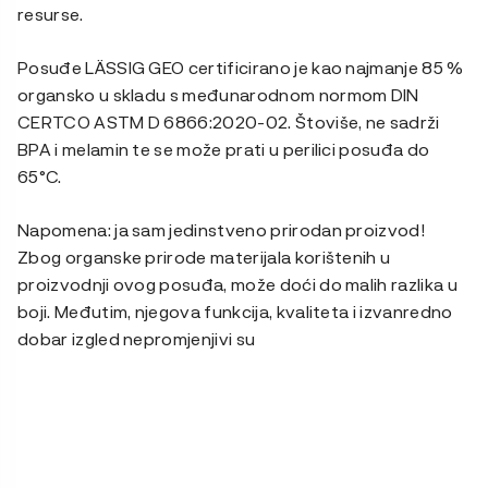
resurse.
Posuđe LÄSSIG GEO certificirano je kao najmanje 85 %
organsko u skladu s međunarodnom normom DIN
CERTCO ASTM D 6866:2020-02. Štoviše, ne sadrži
BPA i melamin te se može prati u perilici posuđa do
65°C.
Napomena: ja sam jedinstveno prirodan proizvod!
Zbog organske prirode materijala korištenih u
proizvodnji ovog posuđa, može doći do malih razlika u
boji. Međutim, njegova funkcija, kvaliteta i izvanredno
dobar izgled nepromjenjivi su