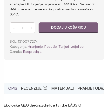
značajke GEO dječje zdjelice iz LÄSSIG-a . Ne sadrži
BPA i melamin te se može prati u perilici posuđa do
65°C.
Lässig
-
+
DODAJ U KOŠARICU
Zdjelica
Geo
sivo
SKU:
1310077274
plava
Kategorija:
Hranjenje
,
Posuđe
,
Tanjuri i zdjelice
količina
Oznaka:
Rasprodaja
OPIS
RECENZIJE (0)
MATERIJALI
PRANJE I ODRŽ
Ekološka GEO dječja zdjelica tvrtke LÄSSIG