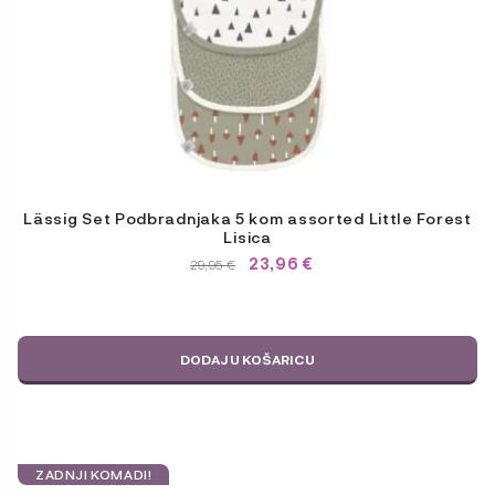
Lässig Set Podbradnjaka 5 kom assorted Little Forest
Lisica
23,96
€
IZVORNA
TRENUTNA
29,95
€
CIJENA
CIJENA
BILA
JE:
JE:
29,95 €.
29,95 €.
DODAJ U KOŠARICU
ZADNJI KOMADI!