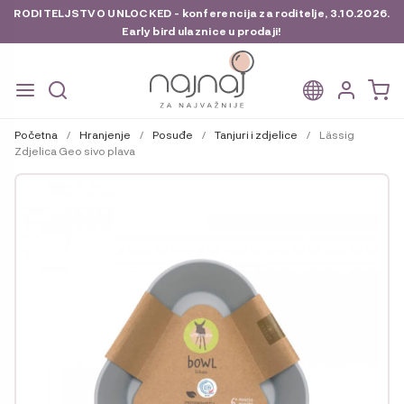
RODITELJSTVO UNLOCKED - konferencija za roditelje, 3.10.2026.
Early bird ulaznice u prodaji!
Preskoči
Skoči
na
do
Početna
/
Hranjenje
/
Posuđe
/
Tanjuri i zdjelice
/
Lässig
navigaciju
sadržaja
Zdjelica Geo sivo plava