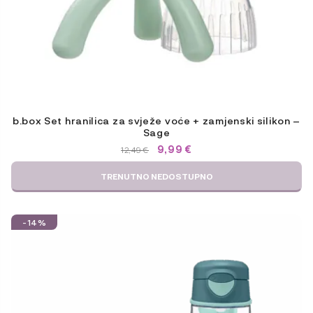
b.box Set hranilica za svježe voće + zamjenski silikon –
Sage
IZVORNA
TRENUTNA
9,99
€
12,49
€
CIJENA
CIJENA
BILA
JE:
TRENUTNO NEDOSTUPNO
JE:
9,99 €.
12,49 €.
-14%