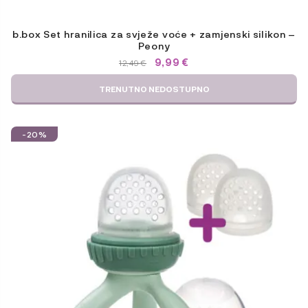
b.box Set hranilica za svježe voće + zamjenski silikon –
Peony
IZVORNA
TRENUTNA
9,99
€
12,49
€
CIJENA
CIJENA
BILA
JE:
TRENUTNO NEDOSTUPNO
JE:
9,99 €.
12,49 €.
-20%