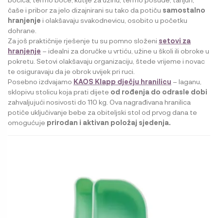
čaše i pribor za jelo dizajnirani su tako da potiču
samostalno
hranjenje
i olakšavaju svakodnevicu, osobito u početku
dohrane.
Za još praktičnije rješenje tu su pomno složeni
setovi za
hranjenje
– idealni za doručke u vrtiću, užine u školi ili obroke u
pokretu. Setovi olakšavaju organizaciju, štede vrijeme i novac
te osiguravaju da je obrok uvijek pri ruci.
Posebno izdvajamo
KAOS Klapp dječju hranilicu
– laganu,
sklopivu stolicu koja prati dijete
od rođenja do odrasle dobi
zahvaljujući nosivosti do 110 kg. Ova nagrađivana hranilica
potiče uključivanje bebe za obiteljski stol od prvog dana te
omogućuje
prirodan i aktivan položaj sjedenja.