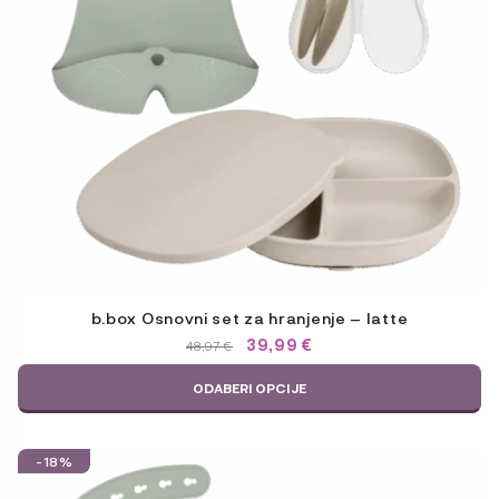
b.box Osnovni set za hranjenje – latte
IZVORNA
TRENUTNA
39,99
€
48,97
€
CIJENA
CIJENA
BILA
JE:
ODABERI OPCIJE
JE:
39,99 €.
48,97 €.
-18%