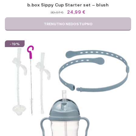
b.box Sippy Cup Starter set – blush
IZVORNA
TRENUTNA
24,99
€
30,97
€
CIJENA
CIJENA
BILA
JE:
TRENUTNO NEDOSTUPNO
JE:
24,99 €.
30,97 €.
-19%