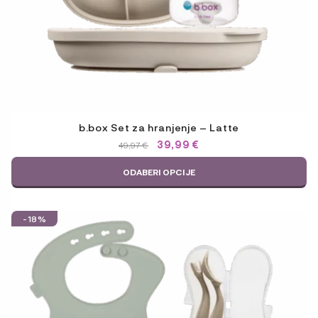
b.box Set za hranjenje – Latte
IZVORNA
TRENUTNA
39,99
€
49,97
€
CIJENA
CIJENA
BILA
JE:
ODABERI OPCIJE
JE:
39,99 €.
49,97 €.
-18%