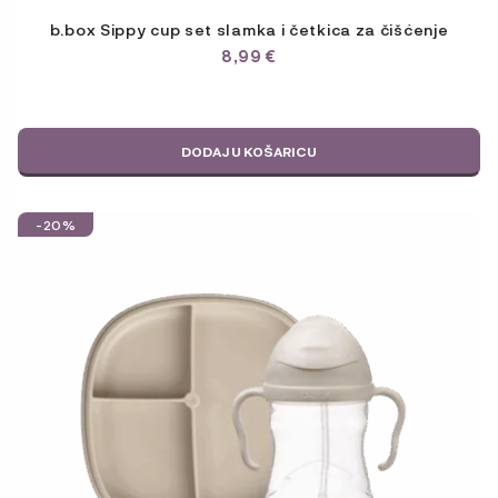
b.box Sippy cup set slamka i četkica za čišćenje
8,99
€
DODAJ U KOŠARICU
-20%