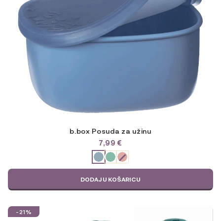
se
mogu
odabrati
na
stranici
proizvoda
b.box Posuda za užinu
7,99
€
ODABERITE
VARIJACIJU
DODAJ U KOŠARICU
-21%