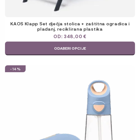
KAOS Klapp Set dječja stolica + zaštitna ogradica i
pladanj, reciklirana plastika
OD:
348,00
€
ODABERI OPCIJE
-14%