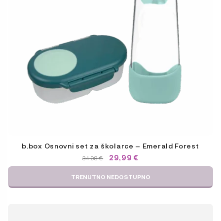
b.box Osnovni set za školarce – Emerald Forest
IZVORNA
TRENUTNA
29,99
€
34,98
€
CIJENA
CIJENA
BILA
JE:
TRENUTNO NEDOSTUPNO
JE:
29,99 €.
34,98 €.