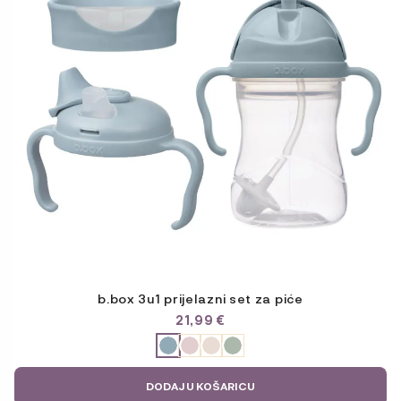
Opcije
se
mogu
odabrati
na
stranici
proizvoda
b.box 3u1 prijelazni set za piće
21,99
€
ODABERITE
VARIJACIJU
DODAJ U KOŠARICU