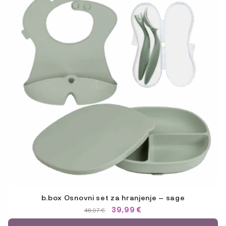
b.box Osnovni set za hranjenje – sage
IZVORNA
TRENUTNA
39,99
€
48,97
€
CIJENA
CIJENA
BILA
JE: