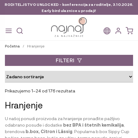
RODITELJSTVO UNLOCKED - konferencija za roditelje, 3.10.2026.
Early bird ulaznice u prodaji!
Preskoči
Skoči
na
do
Početna
/
Hranjenje
navigaciju
sadržaja
FILTERI
Prikazujemo 1–24 od 176 rezultata
Hranjenje
U našoj ponudi proizvoda za hranjenje pronađite pažljivo
odabrano posuđe i dodatke
bez BPA i štetnih kemikalija
,
brendova
b.box, Citron i Lässig
. Popularna b.box Sippy Cup
bočica, termo boce, kutije za užinu, termo posude, tanjuri,