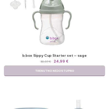
b.box Sippy Cup Starter set – sage
IZVORNA
TRENUTNA
24,99
€
30,97
€
CIJENA
CIJENA
BILA
JE:
TRENUTNO NEDOSTUPNO
JE:
24,99 €.
30,97 €.
Ovaj
proizvod
ima
više
varijanti.