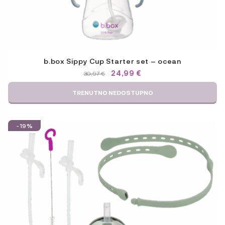
b.box Sippy Cup Starter set – ocean
IZVORNA
TRENUTNA
24,99
€
30,97
€
CIJENA
CIJENA
BILA
JE:
TRENUTNO NEDOSTUPNO
JE:
24,99 €.
30,97 €.
-19%