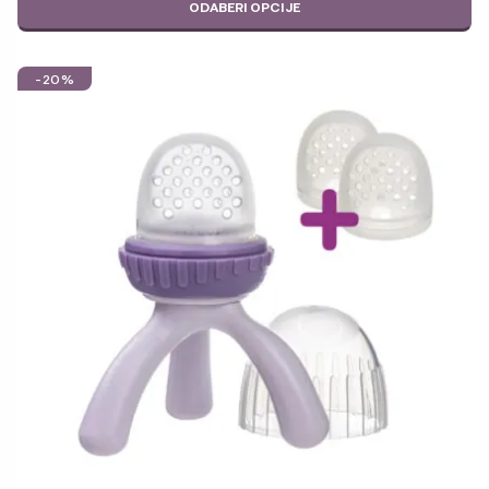
ODABERI OPCIJE
JE:
39,99 €.
48,97 €.
-20%