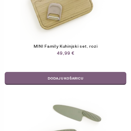
MINI Family Kuhinjski set, rozi
49,99
€
DODAJ U KOŠARICU