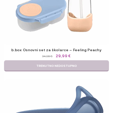
b.box Osnovni set za školarce – Feeling Peachy
IZVORNA
TRENUTNA
29,99
€
34,98
€
CIJENA
CIJENA
BILA
JE:
TRENUTNO NEDOSTUPNO
JE:
29,99 €.
34,98 €.
Ovaj
proizvod
ima
više
varijanti.
Opcije