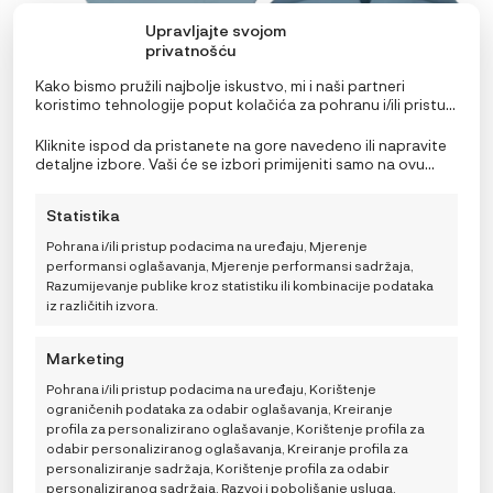
Upravljajte svojom
privatnošću
Kako bismo pružili najbolje iskustvo, mi i naši partneri
koristimo tehnologije poput kolačića za pohranu i/ili pristup
informacijama o uređaju. Pristanak na ove tehnologije
omogućit će nama i našim partnerima obradu osobnih
Kliknite ispod da pristanete na gore navedeno ili napravite
podataka kao što su ponašanje pri pregledavanju ili
detaljne izbore. Vaši će se izbori primijeniti samo na ovu
jedinstveni ID-ovi na ovoj stranici i prikazujemo
stranicu. Možete promijeniti svoje postavke u bilo kojem
(ne)personalizirane oglase. Nepristanak ili povlačenje
trenutku, uključujući povlačenje privole, korištenjem
Statistika
privole može negativno utjecati na određene značajke i
prekidača na Politici kolačića ili klikom na gumb za
funkcije.
upravljanje privolom na dnu ekrana.
Pohrana i/ili pristup podacima na uređaju, Mjerenje
b.box Ultimativni set za hranjenje – ocean
performansi oglašavanja, Mjerenje performansi sadržaja,
Razumijevanje publike kroz statistiku ili kombinacije podataka
IZVORNA
TRENUTNA
59,99
€
78,45
€
iz različitih izvora.
CIJENA
CIJENA
BILA
JE:
TRENUTNO NEDOSTUPNO
JE:
59,99 €.
Marketing
78,45 €.
Pohrana i/ili pristup podacima na uređaju, Korištenje
-15%
ograničenih podataka za odabir oglašavanja, Kreiranje
profila za personalizirano oglašavanje, Korištenje profila za
odabir personaliziranog oglašavanja, Kreiranje profila za
personaliziranje sadržaja, Korištenje profila za odabir
personaliziranog sadržaja, Razvoj i poboljšanje usluga,