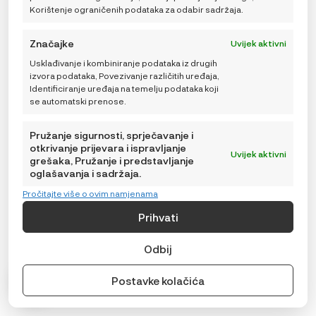
Korištenje ograničenih podataka za odabir sadržaja.
Značajke
Uvijek aktivni
Usklađivanje i kombiniranje podataka iz drugih
izvora podataka, Povezivanje različitih uređaja,
Identificiranje uređaja na temelju podataka koji
se automatski prenose.
Pružanje sigurnosti, sprječavanje i
otkrivanje prijevara i ispravljanje
Uvijek aktivni
grešaka, Pružanje i predstavljanje
oglašavanja i sadržaja.
Pročitajte više o ovim namjenama
Prihvati
b.box Maxi set za školarce – Indigo Rose
Odbij
IZVORNA
TRENUTNA
44,99
€
52,98
€
CIJENA
CIJENA
Postavke kolačića
BILA
JE:
TRENUTNO NEDOSTUPNO
JE:
44,99 €.
52,98 €.