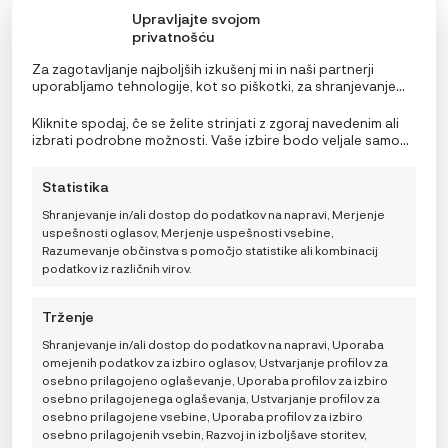
Upravljajte svojom
privatnošću
Za zagotavljanje najboljših izkušenj mi in naši partnerji
uporabljamo tehnologije, kot so piškotki, za shranjevanje
in/ali dostop do podatkov o napravi. Soglasje za te
tehnologije nam in našim partnerjem omogoča obdelavo
Kliknite spodaj, če se želite strinjati z zgoraj navedenim ali
osebnih podatkov, kot so vedenje pri brskanju ali edinstveni
izbrati podrobne možnosti. Vaše izbire bodo veljale samo
identifikatorji na tem spletnem mestu. Neprivolitev ali
za to spletno mesto. Nastavitve lahko kadar koli
preklic privolitve lahko negativno vpliva na nekatere
spremenite, vključno s preklicem soglasja, tako da
Ergobaby 2-v-1 spalna vreča On The Move Cozy (TOG
Statistika
funkcije in funkcije.
uporabite preklopna stikala v pravilniku o piškotkih ali
2.5), Stellar (6-18/M)
kliknete gumb za upravljanje soglasja na dnu zaslona.
Shranjevanje in/ali dostop do podatkov na napravi, Merjenje
44,90
€
uspešnosti oglasov, Merjenje uspešnosti vsebine,
Razumevanje občinstva s pomočjo statistike ali kombinacij
podatkov iz različnih virov.
DODAJ V KOŠARICO
Trženje
Shranjevanje in/ali dostop do podatkov na napravi, Uporaba
omejenih podatkov za izbiro oglasov, Ustvarjanje profilov za
osebno prilagojeno oglaševanje, Uporaba profilov za izbiro
osebno prilagojenega oglaševanja, Ustvarjanje profilov za
osebno prilagojene vsebine, Uporaba profilov za izbiro
osebno prilagojenih vsebin, Razvoj in izboljšave storitev,