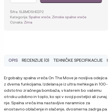
v-
1
Šifra:
SLBMDSHEEP2
spalna
Kategorija:
Spalne vreče
,
Zimske spalne vreče
vreča
Oznaka:
Zima
On
The
Move
Cozy
(TOG
2.5),
Sheep
OPIS
RECENZIJE (0)
TEHNIČKE SPECIFIKACIJE
KA
(6-
18/M)
količina
Ergobaby spalna vreča On The Move je nosljiva odejica
z dvema funkcijama. Izdelana je iz ultra mehkega in 100-
odstotno zračnega bombaža, v katerem bo vašemu
otroku udobno in toplo, ko spi v svoji posteljici ali zunaj
nje. Spalna vreča ima nastavljive naramnice za
enostavno oblačenje in slačenje, dvosmerna zadrga pa