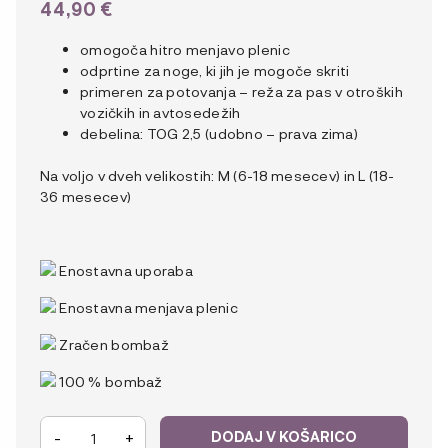
44,90
€
omogoča hitro menjavo plenic
odprtine za noge, ki jih je mogoče skriti
primeren za potovanja – reža za pas v otroških
vozičkih in avtosedežih
debelina: TOG 2,5 (udobno – prava zima)
Na voljo v dveh velikostih: M (6-18 mesecev) in L (18-
36 mesecev)
Enostavna uporaba
Enostavna menjava plenic
Zračen bombaž
100 % bombaž
Ergobaby
-
+
DODAJ V KOŠARICO
2-