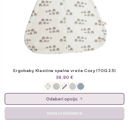
strani
izdelka
Ergobaby Klasična spalna vreča Cozy (TOG 2.5)
39,90
€
Odaberi opciju
DODAJ V KOŠARICO