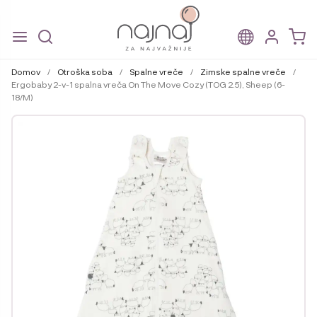
Skip
Skip
to
to
Domov
/
Otroška soba
/
Spalne vreče
/
Zimske spalne vreče
/
navigation
content
Ergobaby 2-v-1 spalna vreča On The Move Cozy (TOG 2.5), Sheep (6-
18/M)