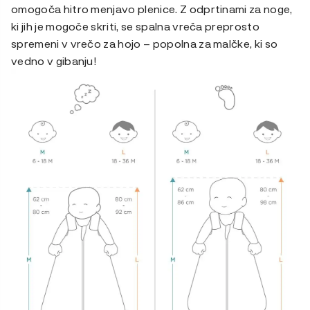
omogoča hitro menjavo plenice. Z odprtinami za noge,
ki jih je mogoče skriti, se spalna vreča preprosto
spremeni v vrečo za hojo – popolna za malčke, ki so
vedno v gibanju!