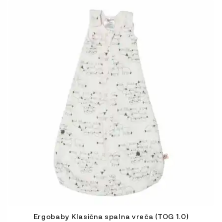
Ta
izdelek
ima
več
različic.
Možnosti
lahko
izberete
na
strani
izdelka
Ergobaby Klasična spalna vreča (TOG 1.0)