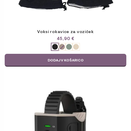
Voksi rokavice za voziček
45,90
€
ODABERITE
VARIJACIJU
DODAJ V KOŠARICO