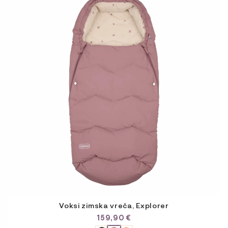
ima
več
različic.
Možnosti
lahko
izberete
na
strani
izdelka
Voksi zimska vreča, Explorer
159,90
€