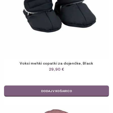
Voksi mehki copatki za dojenčke, Black
29,90
€
DODAJ V KOŠARICO
Ta
izdelek