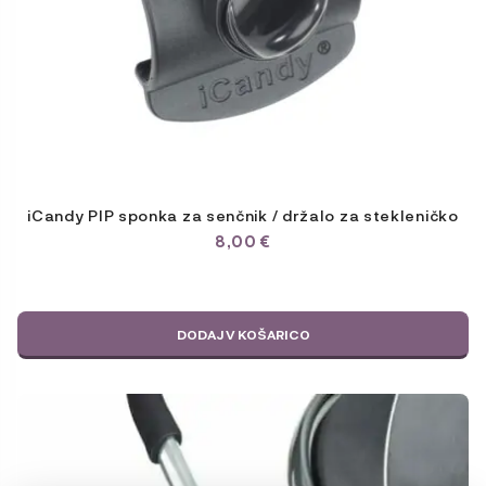
iCandy PIP sponka za senčnik / držalo za stekleničko
8,00
€
DODAJ V KOŠARICO