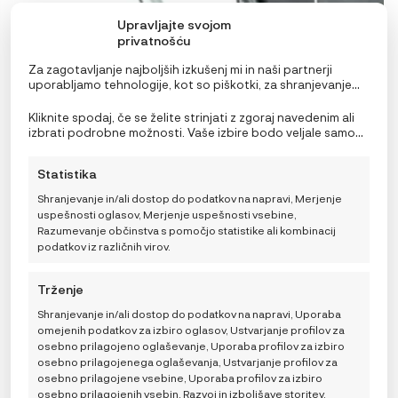
Upravljajte svojom
privatnošću
Za zagotavljanje najboljših izkušenj mi in naši partnerji
uporabljamo tehnologije, kot so piškotki, za shranjevanje
in/ali dostop do podatkov o napravi. Soglasje za te
tehnologije nam in našim partnerjem omogoča obdelavo
Kliknite spodaj, če se želite strinjati z zgoraj navedenim ali
osebnih podatkov, kot so vedenje pri brskanju ali edinstveni
izbrati podrobne možnosti. Vaše izbire bodo veljale samo
identifikatorji na tem spletnem mestu. Neprivolitev ali
za to spletno mesto. Nastavitve lahko kadar koli
preklic privolitve lahko negativno vpliva na nekatere
spremenite, vključno s preklicem soglasja, tako da
Statistika
funkcije in funkcije.
uporabite preklopna stikala v pravilniku o piškotkih ali
kliknete gumb za upravljanje soglasja na dnu zaslona.
Shranjevanje in/ali dostop do podatkov na napravi, Merjenje
uspešnosti oglasov, Merjenje uspešnosti vsebine,
iCandy Držalo za stekleničko
Razumevanje občinstva s pomočjo statistike ali kombinacij
podatkov iz različnih virov.
21,00
€
Trženje
Shranjevanje in/ali dostop do podatkov na napravi, Uporaba
DODAJ V KOŠARICO
omejenih podatkov za izbiro oglasov, Ustvarjanje profilov za
osebno prilagojeno oglaševanje, Uporaba profilov za izbiro
osebno prilagojenega oglaševanja, Ustvarjanje profilov za
osebno prilagojene vsebine, Uporaba profilov za izbiro
osebno prilagojenih vsebin, Razvoj in izboljšave storitev,