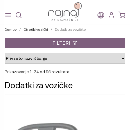
Skip
Skip
to
to
Domov
/
Otroški vozički
/
Dodatki za vozičke
navigation
content
FILTERI
Prikazovanje 1–24 od 95 rezultata
Dodatki za vozičke