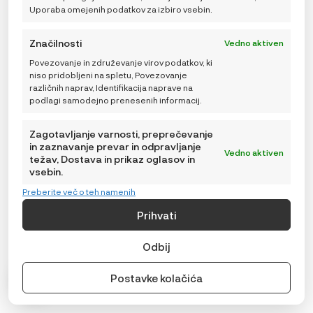
Uporaba omejenih podatkov za izbiro vsebin.
Značilnosti
Vedno aktiven
Povezovanje in združevanje virov podatkov, ki
niso pridobljeni na spletu, Povezovanje
različnih naprav, Identifikacija naprave na
podlagi samodejno prenesenih informacij.
Zagotavljanje varnosti, preprečevanje
in zaznavanje prevar in odpravljanje
Vedno aktiven
težav, Dostava in prikaz oglasov in
vsebin.
Preberite več o teh namenih
Prihvati
Odbij
Postavke kolačića
Voksi Carry Me, mehka prenosna košara Meadow
Green