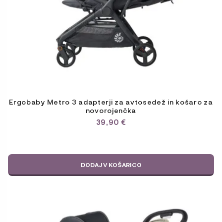
Ergobaby Metro 3 adapterji za avtosedež in košaro za
novorojenčka
39,90
€
DODAJ V KOŠARICO