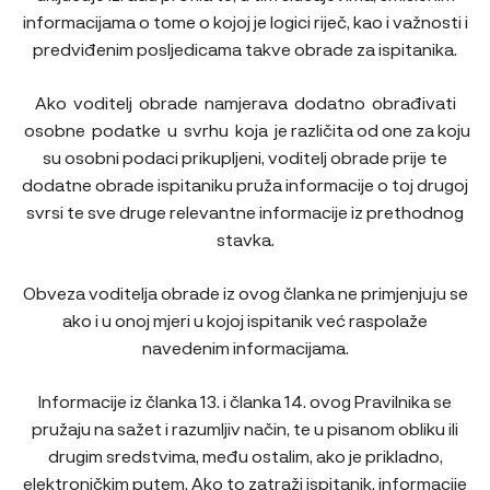
informacijama o tome o kojoj je logici riječ, kao i važnosti i
predviđenim posljedicama takve obrade za ispitanika.
Ako voditelj obrade namjerava dodatno obrađivati
osobne podatke u svrhu koja je različita od one za koju
su osobni podaci prikupljeni, voditelj obrade prije te
dodatne obrade ispitaniku pruža informacije o toj drugoj
svrsi te sve druge relevantne informacije iz prethodnog
stavka.
Obveza voditelja obrade iz ovog članka ne primjenjuju se
ako i u onoj mjeri u kojoj ispitanik već raspolaže
navedenim informacijama.
Informacije iz članka 13. i članka 14. ovog Pravilnika se
pružaju na sažet i razumljiv način, te u pisanom obliku ili
drugim sredstvima, među ostalim, ako je prikladno,
elektroničkim putem. Ako to zatraži ispitanik, informacije