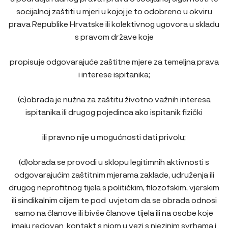
socijalnoj zaštiti u mjeri u kojoj je to odobreno u okviru
prava Republike Hrvatske ili kolektivnog ugovora u skladu
s pravom države koje
propisuje odgovarajuće zaštitne mjere za temeljna prava
i interese ispitanika;
(c)obrada je nužna za zaštitu životno važnih interesa
ispitanika ili drugog pojedinca ako ispitanik fizički
ili pravno nije u mogućnosti dati privolu;
(d)obrada se provodi u sklopu legitimnih aktivnosti s
odgovarajućim zaštitnim mjerama zaklade, udruženja ili
drugog neprofitnog tijela s političkim, filozofskim, vjerskim
ili sindikalnim ciljem te pod uvjetom da se obrada odnosi
samo na članove ili bivše članove tijela ili na osobe koje
imaju redovan kontakt s njom u vezi s njezinim svrhama i