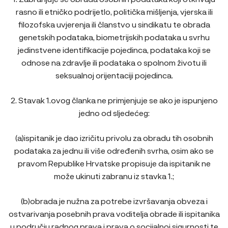
rasno ili etničko podrijetlo, politička mišljenja, vjerska ili
filozofska uvjerenja ili članstvo u sindikatu te obrada
genetskih podataka, biometrijskih podataka u svrhu
jedinstvene identifikacije pojedinca, podataka koji se
odnose na zdravlje ili podataka o spolnom životu ili
seksualnoj orijentaciji pojedinca.
2. Stavak 1.ovog članka ne primjenjuje se ako je ispunjeno
jedno od sljedećeg:
(a)ispitanik je dao izričitu privolu za obradu tih osobnih
podataka za jednu ili više određenih svrha, osim ako se
pravom Republike Hrvatske propisuje da ispitanik ne
može ukinuti zabranu iz stavka 1.;
(b)obrada je nužna za potrebe izvršavanja obveza i
ostvarivanja posebnih prava voditelja obrade ili ispitanika
u području radnog prava i prava o socijalnoj sigurnosti te