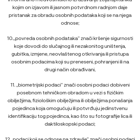
kojim on izjavom ili jasnom potvrdnom radnjom daje
pristanak za obradu osobnih podataka koji se na njega
odnose;
10.„povreda osobnih podataka” znači kršenje sigurnosti
koje dovodi do slučajnog ili nezakonitog uništenja,
gubitka, izmjene, neovlaštenog otkrivanja ili pristupa
osobnim podacima koji su preneseni, pohranjeni ili na
drugi način obrađivani,
11. „biometrijski podaci” znači osobni podaci dobiveni
posebnom tehničkom obradom u vezi s fizičkim
obilježjima, fiziološkim obilježjima ili obilježjima ponašanja
pojedinca koja omogućuju ili potvrđuju jedinstvenu
identifikaciju tog pojedinca, kao što su fotografije lica ili
daktiloskopski podaci;
12.„podaci koji se odnose na zdravlje” znači osobni podaci