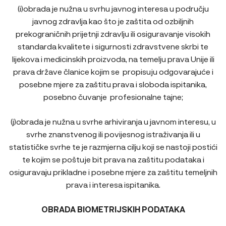
(i)obrada je nužna u svrhu javnog interesa u području
javnog zdravlja kao što je zaštita od ozbiljnih
prekograničnih prijetnji zdravlju ili osiguravanje visokih
standarda kvalitete i sigurnosti zdravstvene skrbi te
lijekova i medicinskih proizvoda, na temelju prava Unije ili
prava države članice kojim se propisuju odgovarajuće i
posebne mjere za zaštitu prava i sloboda ispitanika,
posebno čuvanje profesionalne tajne;
(j)obrada je nužna u svrhe arhiviranja u javnom interesu, u
svrhe znanstvenog ili povijesnog istraživanja ili u
statističke svrhe te je razmjerna cilju koji se nastoji postići
te kojim se poštuje bit prava na zaštitu podataka i
osiguravaju prikladne i posebne mjere za zaštitu temeljnih
prava i interesa ispitanika.
OBRADA BIOMETRIJSKIH PODATAKA