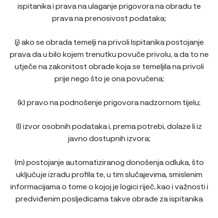
ispitanika i prava na ulaganje prigovora na obradu te
prava na prenosivost podataka;
(j) ako se obrada temelji na privoli Ispitanika postojanje
prava da u bilo kojem trenutku povuče privolu, a da to ne
utječe na zakonitost obrade koja se temeljila na privoli
prije nego što je ona povučena;
(k) pravo na podnošenje prigovora nadzornom tijelu;
(l) izvor osobnih podataka i, prema potrebi, dolaze li iz
javno dostupnih izvora;
(m) postojanje automatiziranog donošenja odluka, što
uključuje izradu profila te, u tim slučajevima, smislenim
informacijama o tome o kojoj je logici riječ, kao i važnosti i
predviđenim posljedicama takve obrade za ispitanika