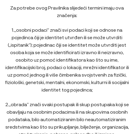
Za potrebe ovog Pravilnika slijedeći termini imaju ova
značenja:
1.„osobni podaci” znači svi podaci koji se odnose na
pojedinca čiji je identitet utvrđen ili se može utvrditi
(„ispitanik”); pojedinac čiji se identitet može utvrditi jest
osoba koja se može identificirati izravno ili neizravno,
osobito uz pomoć identifikatora kao što su ime,
identifikacijski broj, podaci o lokaciji, mrežni identifikator ili
uz pomoć jednog ili više čimbenika svojstvenih za fizički,
fiziološki, genetski, mentalni, ekonomski, kulturni ili socijalni
identitet tog pojedinca;
2.„obrada” znači svaki postupak ili skup postupaka koji se
obavljaju na osobnim podacima ili na skupovima osobnih
podataka, bilo automatiziranim bilo neautomatiziranim
sredstvima kao što su prikupljanje, bilježenje, organizacija,