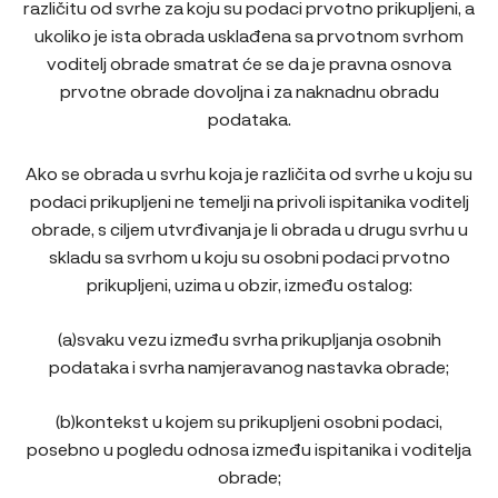
različitu od svrhe za koju su podaci prvotno prikupljeni, a
ukoliko je ista obrada usklađena sa prvotnom svrhom
voditelj obrade smatrat će se da je pravna osnova
prvotne obrade dovoljna i za naknadnu obradu
podataka.
Ako se obrada u svrhu koja je različita od svrhe u koju su
podaci prikupljeni ne temelji na privoli ispitanika voditelj
obrade, s ciljem utvrđivanja je li obrada u drugu svrhu u
skladu sa svrhom u koju su osobni podaci prvotno
prikupljeni, uzima u obzir, između ostalog:
(a)svaku vezu između svrha prikupljanja osobnih
podataka i svrha namjeravanog nastavka obrade;
(b)kontekst u kojem su prikupljeni osobni podaci,
posebno u pogledu odnosa između ispitanika i voditelja
obrade;