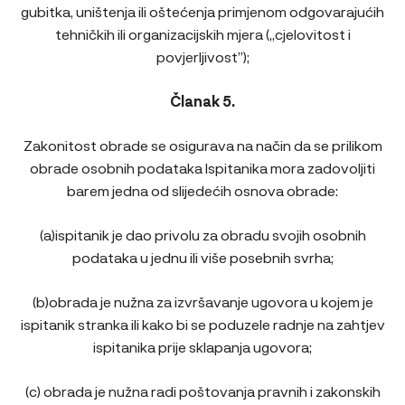
gubitka, uništenja ili oštećenja primjenom odgovarajućih
tehničkih ili organizacijskih mjera („cjelovitost i
povjerljivost”);
Članak 5.
Zakonitost obrade se osigurava na način da se prilikom
obrade osobnih podataka Ispitanika mora zadovoljiti
barem jedna od slijedećih osnova obrade:
(a)ispitanik je dao privolu za obradu svojih osobnih
podataka u jednu ili više posebnih svrha;
(b)obrada je nužna za izvršavanje ugovora u kojem je
ispitanik stranka ili kako bi se poduzele radnje na zahtjev
ispitanika prije sklapanja ugovora;
(c) obrada je nužna radi poštovanja pravnih i zakonskih