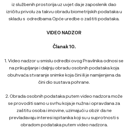
iz službenih prostorija uz uvjet da je zaposlenik dao
izričitu privolu za takvu obradu biometrijskih podataka u
skladu s odredbama Opće uredbe o zaštiti podataka.
VIDEO NADZOR
Članak 10.
1. Video nadzor u smislu odredbi ovog Pravilnika odnosi se
na prikupljanje i daljnju obradu osobnih podataka koja
obuhvaća stvaranje snimke koja čini ili je namijenjena da
čini dio sustava pohrane.
2. Obrada osobnih podataka putem video nadzora može
se provoditi samo u svrhu koja je nužna i opravdana za
zaštitu osoba i imovine, uzimajući u obzir da ne
prevladavaju interesi ispitanika koji su u suprotnosti s
obradom podataka putem video nadzora.