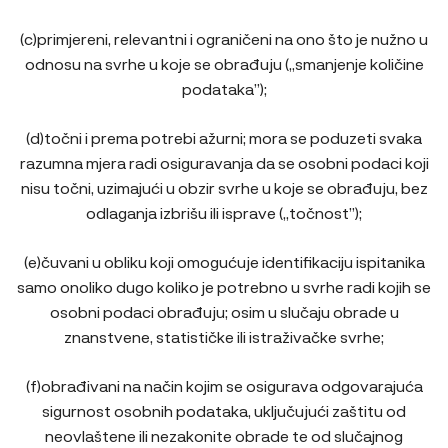
(c)primjereni, relevantni i ograničeni na ono što je nužno u
odnosu na svrhe u koje se obrađuju („smanjenje količine
podataka”);
(d)točni i prema potrebi ažurni; mora se poduzeti svaka
razumna mjera radi osiguravanja da se osobni podaci koji
nisu točni, uzimajući u obzir svrhe u koje se obrađuju, bez
odlaganja izbrišu ili isprave („točnost”);
(e)čuvani u obliku koji omogućuje identifikaciju ispitanika
samo onoliko dugo koliko je potrebno u svrhe radi kojih se
osobni podaci obrađuju; osim u slučaju obrade u
znanstvene, statističke ili istraživačke svrhe;
(f)obrađivani na način kojim se osigurava odgovarajuća
sigurnost osobnih podataka, uključujući zaštitu od
neovlaštene ili nezakonite obrade te od slučajnog