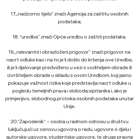
17.„nadzorno tijelo” znači Agencija za zaštitu osobnih
podataka;
18. “uredba” znači Opća uredbu o zaštiti podataka.
19.„relevantni i obrazloženi prigovor” znači prigovor na
nacrt odluke kao i na to je li došlo do kršenja ove Uredbe,
ili je li djelovanje predviđeno u vezi s voditeljem obrade ili
izvršiteljem obrade u skladu s ovom Uredbom, koji jasno
pokazuje važnost rizika koje predstavlja nacrt odluke u
pogledu temeljnih prava i sloboda ispitanika i, ako je
primjenjivo, slobodnog protoka osobnih podataka unutar
Unije.
20.“Zaposlenik“ – osoba u radnom odnosu u društvu
(uključujući uz osnovu ugovora o radu, ugovore o djelu i
autorske ugovore, studentske ugovore, te druge pravne