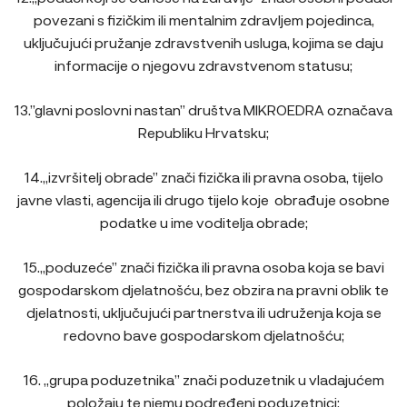
povezani s fizičkim ili mentalnim zdravljem pojedinca,
uključujući pružanje zdravstvenih usluga, kojima se daju
informacije o njegovu zdravstvenom statusu;
13.”glavni poslovni nastan” društva MIKROEDRA označava
Republiku Hrvatsku;
14.„izvršitelj obrade” znači fizička ili pravna osoba, tijelo
javne vlasti, agencija ili drugo tijelo koje obrađuje osobne
podatke u ime voditelja obrade;
15.„poduzeće” znači fizička ili pravna osoba koja se bavi
gospodarskom djelatnošću, bez obzira na pravni oblik te
djelatnosti, uključujući partnerstva ili udruženja koja se
redovno bave gospodarskom djelatnošću;
16. „grupa poduzetnika” znači poduzetnik u vladajućem
položaju te njemu podređeni poduzetnici;