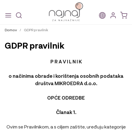
Skip
Skip
to
to
Domov
/
GDPR pravilnik
navigation
content
GDPR pravilnik
P R A V I L N I K
o načinima obrade i korištenja osobnih podataka
društva
MIKROEDRA d.o.o.
OPĆE ODREDBE
Članak 1.
Ovim se Pravilnikom, a s ciljem zaštite, uređuju kategorije