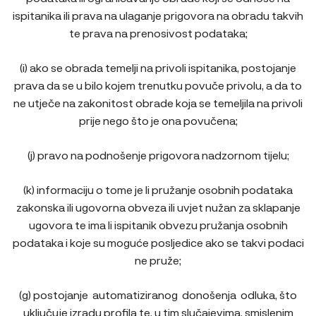
ispitanika ili prava na ulaganje prigovora na obradu takvih
te prava na prenosivost podataka;
(i) ako se obrada temelji na privoli ispitanika, postojanje
prava da se u bilo kojem trenutku povuče privolu, a da to
ne utječe na zakonitost obrade koja se temeljila na privoli
prije nego što je ona povučena;
(j) pravo na podnošenje prigovora nadzornom tijelu;
(k) informaciju o tome je li pružanje osobnih podataka
zakonska ili ugovorna obveza ili uvjet nužan za sklapanje
ugovora te ima li ispitanik obvezu pružanja osobnih
podataka i koje su moguće posljedice ako se takvi podaci
ne pruže;
(g) postojanje automatiziranog donošenja odluka, što
uključuje izradu profila te, u tim slučajevima, smislenim