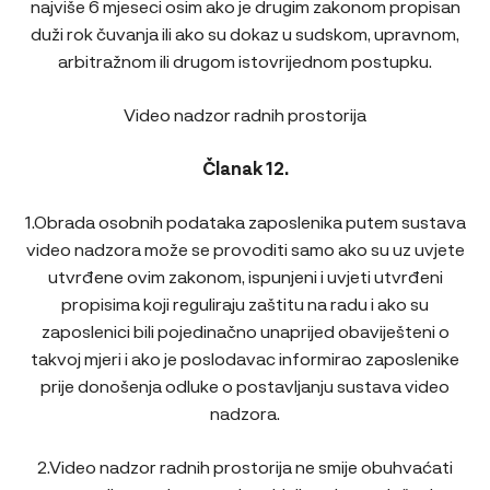
najviše 6 mjeseci osim ako je drugim zakonom propisan
duži rok čuvanja ili ako su dokaz u sudskom, upravnom,
arbitražnom ili drugom istovrijednom postupku.
Video nadzor radnih prostorija
Članak 12.
1.Obrada osobnih podataka zaposlenika putem sustava
video nadzora može se provoditi samo ako su uz uvjete
utvrđene ovim zakonom, ispunjeni i uvjeti utvrđeni
propisima koji reguliraju zaštitu na radu i ako su
zaposlenici bili pojedinačno unaprijed obaviješteni o
takvoj mjeri i ako je poslodavac informirao zaposlenike
prije donošenja odluke o postavljanju sustava video
nadzora.
2.Video nadzor radnih prostorija ne smije obuhvaćati