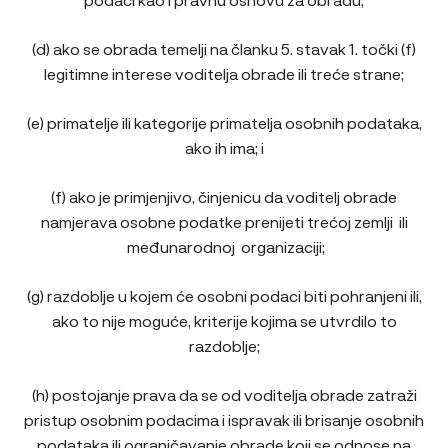
(d) ako se obrada temelji na članku 5. stavak 1. točki (f)
legitimne interese voditelja obrade ili treće strane;
(e) primatelje ili kategorije primatelja osobnih podataka,
ako ih ima; i
(f) ako je primjenjivo, činjenicu da voditelj obrade
namjerava osobne podatke prenijeti trećoj zemlji ili
međunarodnoj organizaciji;
(g) razdoblje u kojem će osobni podaci biti pohranjeni ili,
ako to nije moguće, kriterije kojima se utvrdilo to
razdoblje;
(h) postojanje prava da se od voditelja obrade zatraži
pristup osobnim podacima i ispravak ili brisanje osobnih
podataka ili ograničavanje obrade koji se odnose na