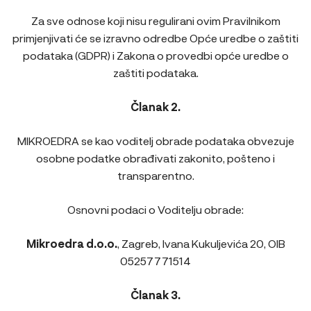
Za sve odnose koji nisu regulirani ovim Pravilnikom
primjenjivati će se izravno odredbe Opće uredbe o zaštiti
podataka (GDPR) i Zakona o provedbi opće uredbe o
zaštiti podataka.
Članak 2.
MIKROEDRA se kao voditelj obrade podataka obvezuje
osobne podatke obrađivati zakonito, pošteno i
transparentno.
Osnovni podaci o Voditelju obrade:
Mikroedra d.o.o.
, Zagreb, Ivana Kukuljevića 20, OIB
05257771514
Članak 3.