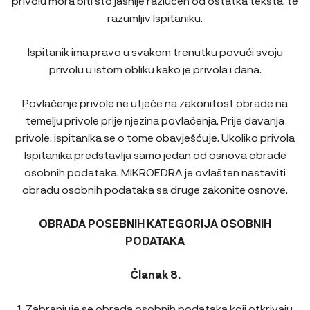
privolu mora biti što jasnije razlučen od ostatka teksta, te
razumljiv Ispitaniku.
Ispitanik ima pravo u svakom trenutku povući svoju
privolu u istom obliku kako je privola i dana.
Povlačenje privole ne utječe na zakonitost obrade na
temelju privole prije njezina povlačenja. Prije davanja
privole, ispitanika se o tome obavješćuje. Ukoliko privola
Ispitanika predstavlja samo jedan od osnova obrade
osobnih podataka, MIKROEDRA je ovlašten nastaviti
obradu osobnih podataka sa druge zakonite osnove.
OBRADA POSEBNIH KATEGORIJA OSOBNIH
PODATAKA
Članak 8.
1. Zabranjuje se obrada osobnih podataka koji otkrivaju