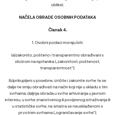
oblike).
NAČELA OBRADE OSOBNIH PODATAKA
Članak 4.
1. Osobni podaci moraju biti:
(a)zakonito, pošteno i transparentno obrađivani s
obzirom na ispitanika („zakonitost, poštenost,
transparentnost”);
(b)prikupljeni u posebne, izričite i zakonite svrhe te se
dalje ne smiju obrađivati na način koji nije u skladu s tim
svrhama; daljnja obrada u svrhe arhiviranja u javnom
interesu, u svrhe znanstvenog ili povijesnog istraživanja ili
u statističke svrhe, ne smatra se neusklađenom s
prvotnim svrhama („ograničavanje svrhe”);