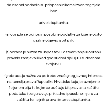
da osobni podaci nisu priopćeni nikome izvan tog tijela
bez
privole ispitanika;
(e) obrada se odnosi na osobne podatke za koje je očito
da ih je objavio ispitanik;
(f)obrada je nužna za uspostavu, ostvarivanje ili obranu
pravnih zahtjeva ili kad god sudovi djeluju u sudbenom
svojstvu;
(g)obrada je nužna za potrebe značajnog javnog interesa
na temelju prava Republike Hrvatske koje je razmjerno
željenom cilju te kojim se poštuje bit prava na zaštitu
podataka i osiguravaju prikladne i posebne mjere za
zaštitu temeljnih prava i interesa ispitanika;