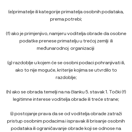
(e)primatelje ili kategorije primatelja osobnih podataka,
prema potrebi;
(f) ako je primjenjivo, namjeru voditelja obrade da osobne
podatke prenese primatelju u trećoj zemlji ili
međunarodnoj organizaciji
(g) razdoblje u kojem će se osobni podaci pohranjivati ili,
ako to nije moguće, kriterije kojima se utvrdilo to
razdoblje;
(h) ako se obrada temelji na na članku 5. stavak 1. Točki (f)
legitimne interese voditelja obrade ili treće strane;
(i) postojanje prava da se od voditelja obrade zatraži
pristup osobnim podacima i ispravak ili brisanje osobnih
podataka ili ograničavanje obrade koji se odnose na