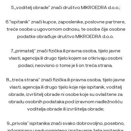
5.„voditelj obrade” znači društvo MIKROEDRA d.o.o.;
6.”ispitanik” znači kupce, zaposlenike, poslovne partnere,
treće osobe u ugovornom odnosu, te osobe čije osobne
podatke obrađuje društvo MIKROEDRA d.o.o.
7.„primatelj” znači fizička ili pravna osoba, tijelo javne
vlasti, agencija ili drugo tijelo kojem se otkrivaju osobni
podaci, neovisno o tome je li on treća strana.
8.„treća strana” znači fizička ili pravna osoba, tijelo javne
vlasti, agencija ili drugo tijelo koje nije ispitanik, voditelj
obrade, izvršitelj obrade ni osobe koje su ovlaštene za
obradu osobnih podataka pod izravnom nadležnošću
voditelja obrade ili izvršitelja obrade;
9.„privola” ispitanika znači svako dobrovoljno, posebno,
informirano i nedvosmisleno izražavanje želja ispitanika