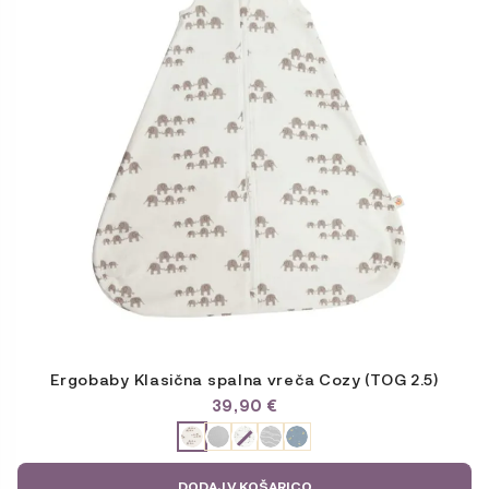
različic.
Možnosti
lahko
izberete
na
strani
izdelka
Ergobaby Klasična spalna vreča Cozy (TOG 2.5)
39,90
€
ODABERITE
VARIJACIJU
DODAJ V KOŠARICO