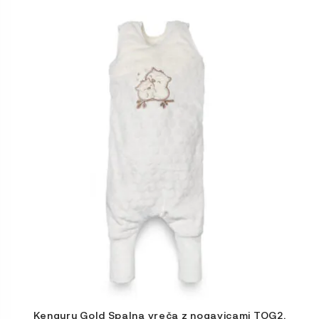
Ta
izdelek
ima
več
različic.
Možnosti
lahko
izberete
na
strani
izdelka
Kenguru Gold Spalna vreča z nogavicami TOG2,