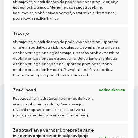
Shranjevanje in/ali dostop do podatkov na napravi, Merjenje
CENOVNI
59,95
€
–
63,95
€
uspešnosti oglasov, Merjenje uspešnosti vsebine,
RAZPON:
ODABERITE
Veličina
: 0-4 m
Razumevanje občinstva s pomočjo statistike ali kombinacij
OD
VARIJACIJU
59,95 €
podatkov iz različnih virov.
0-4 M
4-8 M
DO
63,95 €
Trženje
DODAJ V KOŠARICO
Shranjevanje in/ali dostop do podatkov na napravi, Uporaba
omejenih podatkov za izbiro oglasov, Ustvarjanje profilov za
osebno prilagojeno oglaševanje, Uporaba profilov za izbiro
No more products
osebno prilagojenega oglaševanja, Ustvarjanje profilov za
osebno prilagojene vsebine, Uporaba profilov za izbiro
osebno prilagojenih vsebin, Razvoj in izboljšave storitev,
Uporaba omejenih podatkov za izbiro vsebin.
Značilnosti
Vedno aktiven
Povezovanje in združevanje virov podatkov, ki
niso pridobljeni na spletu, Povezovanje
različnih naprav, Identifikacija naprave na
podlagi samodejno prenesenih informacij.
Mikroedra d.o.o.
(01) 48 22 132
Zagotavljanje varnosti, preprečevanje
in zaznavanje prevar in odpravljanje
info@najnaj.eu