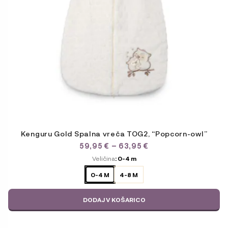
na
strani
izdelka
Kenguru Gold Spalna vreča TOG2, “Popcorn-owl”
CENOVNI
59,95
€
–
63,95
€
RAZPON:
ODABERITE
Veličina
: 0-4 m
OD
VARIJACIJU
59,95 €
0-4 M
4-8 M
DO
63,95 €
DODAJ V KOŠARICO