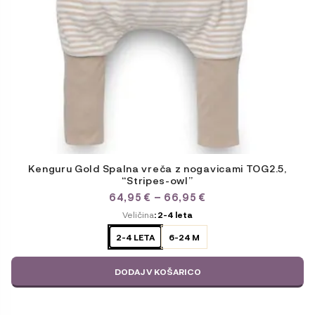
Kenguru Gold Spalna vreča z nogavicami TOG2.5,
“Stripes-owl”
CENOVNI
64,95
€
–
66,95
€
RAZPON:
ODABERITE
Veličina
: 2-4 leta
OD
VARIJACIJU
64,95 €
2-4 LETA
6-24 M
DO
66,95 €
DODAJ V KOŠARICO