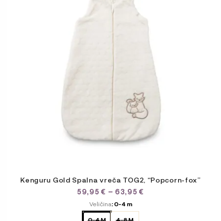
več
različic.
Možnosti
lahko
izberete
na
strani
izdelka
Kenguru Gold Spalna vreča TOG2, “Popcorn-fox”
CENOVNI
59,95
€
–
63,95
€
RAZPON:
ODABERITE
Veličina
: 0-4 m
OD
VARIJACIJU
59,95 €
0-4 M
4-8 M