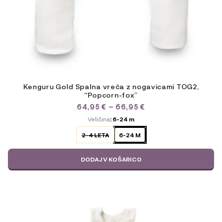
Kenguru Gold Spalna vreča z nogavicami TOG2,
“Popcorn-fox”
CENOVNI
64,95
€
–
66,95
€
RAZPON:
ODABERITE
Veličina
: 6-24 m
OD
VARIJACIJU
64,95 €
2-4 LETA
6-24 M
DO
66,95 €
DODAJ V KOŠARICO
Ta
izdelek
ima