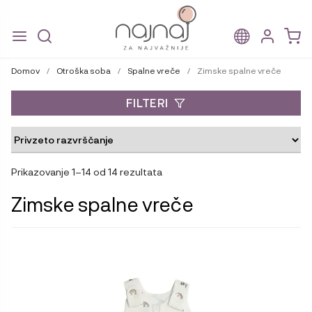
Skip
Skip
to
to
Domov
/
Otroška soba
/
Spalne vreče
/
Zimske spalne vreče
navigation
content
FILTERI
Prikazovanje 1–14 od 14 rezultata
Zimske spalne vreče
Ta
izdelek
ima
več