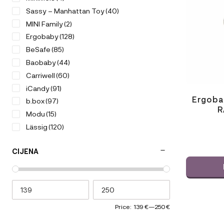
Sassy – Manhattan Toy
(40)
MINI Family
(2)
Ergobaby
(128)
BeSafe
(85)
Baobaby
(44)
Carriwell
(60)
iCandy
(91)
Ergoba
b.box
(97)
R
Modu
(15)
Lässig
(120)
Magic
(13)
CIJENA
Citron
(96)
Voksi
(32)
V-COMB
(2)
Sleepytroll
(5)
KneeGuardKids
(2)
Price:
139 €
—
250 €
Kenguru Gold
(50)