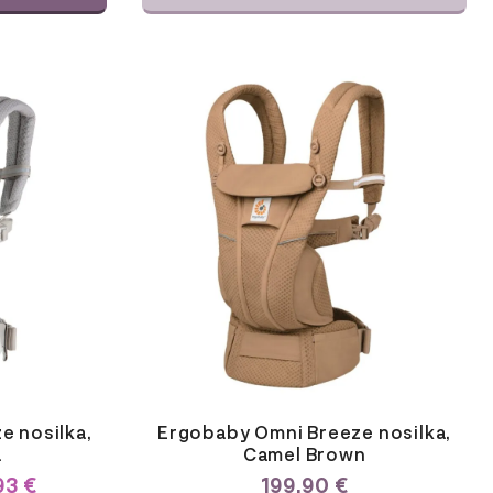
e nosilka,
Ergobaby Omni Breeze nosilka,
a
Camel Brown
93
€
199,90
€
TNA