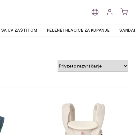
 SA UV ZAŠTITOM
PELENE I HLAČICE ZA KUPANJE
SANDAL