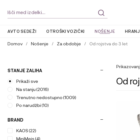
Skip
Skip
Išči:
to
to
navigation
content
AVTO SEDEŽI
OTROŠKI VOZIČKI
NOŠENJE
HRANJ
Domov
/
Nošenje
/
Za obdobje
/
Od rojstva do 3 let
Prikazovanj
STANJE ZALIHA
Od roj
Prikaži sve
Na stanju
(2016)
Trenutno nedostupno
(1009)
Po narudžbi
(10)
BRAND
KAOS
(22)
MiniMeis
(4)