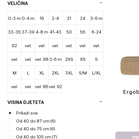
VELIČINA
AeroMoov
(50)
AeroSleep
(34)
0-3 m
0-4 m
19
2-4
21
24
3-6 m
33-35
37-39
4-8 m
41-43
50
56
6-24
leta
62
vel.
vel.
vel.
vel.
vel.
vel.
cm
cm
cm
m
vel.
vel.
vel. 98
3-6 m
2XS
XS
S
44-50
50-56
56-62
62/68
68/74
74/80
M
L
XL
2XL
3XL
S/M
L/XL
80/86
86/92
vel.
vel.
vel. 86
vel. 92
Ergob
62/68
74/80
VISINA DJETETA
Prikaži sve
Od 40 do 87 cm
(6)
Od 40 do 75 cm
(6)
Od 40 do 105 cm
(7)
TR