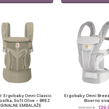
: Ergobaby Omni Classic
Ergobaby Omni Breez
silka, Soft Olive – BREZ
Biserno siv
IGINALNE EMBALAŽE
139,
IZVIRNA
TRENU
199,90
€