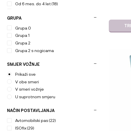
Od 6 mes. do 4 let
(18)
Od rojstva do 1 leta
(10)
GRUPA
Od rojstva do 4. leta
(7)
TR
Od rojstva do 6 leta
(1)
Grupa 0
Od rojstva do 7 let
(5)
Grupa 1
Grupa 2
Grupa 2 s nogicama
SMJER VOŽNJE
Prikaži sve
V obe smeri
V smeri vožnje
U suprotnom smjeru
NAČIN POSTAVLJANJA
Avtomobilski pas
(22)
ISOfix
(29)