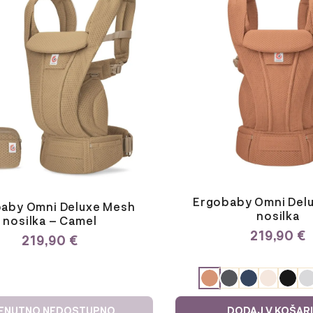
ima
več
različic.
Možnosti
lahko
izberete
na
strani
izdelka
Ergobaby Omni Del
aby Omni Deluxe Mesh
nosilka
nosilka – Camel
219,90
€
219,90
€
ODABERITE
VARIJACIJU
ENUTNO NEDOSTUPNO
DODAJ V KOŠAR