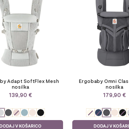
ima
več
različic.
Možnosti
lahko
izberete
na
strani
izdelka
by Adapt SoftFlex Mesh
Ergobaby Omni Clas
nosilka
nosilka
139,90
€
179,90
€
E
ODABERITE
JU
VARIJACIJU
DODAJ V KOŠARICO
DODAJ V KOŠAR