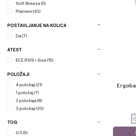
ima
Soft Breeze
(5)
več
Platneni
(43)
različic.
Možnosti
POSTAVLJANJE NA KOLICA
lahko
izberete
Da
(7)
na
strani
ATEST
izdelka
ECE R129 i-Size
(15)
POLOŽAJI
4 položaji
(21)
Ergoba
1 položaj
(7)
2 položaja
(8)
3 položaji
(20)
ODABERIT
VARIJACI
TOG
0.5
(5)