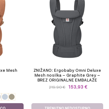
uxe Mesh
ZNIŽANO: Ergobaby Omni Deluxe
Mesh nosilka – Graphite Grey –
BREZ ORIGINALNE EMBALAŽE
153,93
€
IZVIRNA
TRENUTNA
219,90
€
CENA
CENA
JE
JE:
BILA:
219,90 €.
219,90 €.
ICO
TRENUTNO NEDOSTUPNO