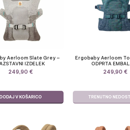
by Aerloom Slate Grey –
Ergobaby Aerloom To
AZSTAVNI IZDELEK
ODPRTA EMBAL
249,90
€
249,90
€
DODAJ V KOŠARICO
TRENUTNO NEDOS
Ta
izdelek