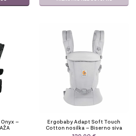
 Onyx –
Ergobaby Adapt Soft Touch
AŽA
Cotton nosilka – Biserno siva