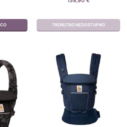
139,90
€
ICO
TRENUTNO NEDOSTUPNO