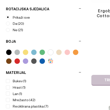
ROTACIJSKA SJEDALICA
Ergob
Cotton
Prikaži sve
Da
(20)
Ne
(21)
BOJA
MATERIJAL
TR
Bukev
(1)
Hrast
(1)
Lan
(1)
Mrežasto
(42)
Ta
Reciklirana plastika
(7)
izdelek