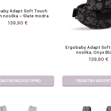
aby Adapt Soft Touch
 nosilka – Slate modra
139,90
€
Ergobaby Adapt Soft
nosilka, Onyx B
139,90
€
ENUTNO NEDOSTUPNO
TRENUTNO NEDOS
Ta
izdelek