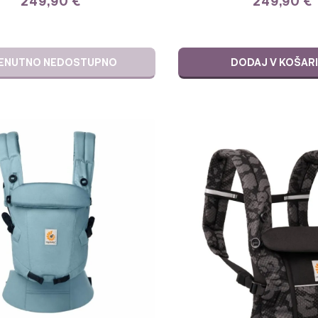
249,90
€
249,90
€
ENUTNO NEDOSTUPNO
DODAJ V KOŠAR