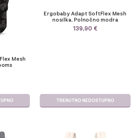
Ergobaby Adapt SoftFlex Mesh
nosilka, Polnočno modra
139,90
€
Flex Mesh
looms
TUPNO
TRENUTNO NEDOSTUPNO