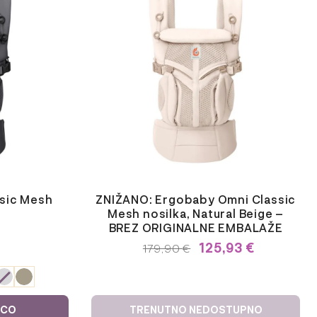
sic Mesh
ZNIŽANO: Ergobaby Omni Classic
Mesh nosilka, Natural Beige –
BREZ ORIGINALNE EMBALAŽE
125,93
€
IZVIRNA
TRENUTNA
179,90
€
CENA
CENA
JE
JE:
BILA:
179,90 €.
179,90 €.
ICO
TRENUTNO NEDOSTUPNO