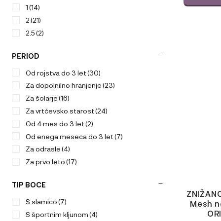
1
(14)
2
(21)
2.5
(2)
PERIOD
Od rojstva do 3 let
(30)
Za dopolnilno hranjenje
(23)
Za šolarje
(16)
Za vrtčevsko starost
(24)
Od 4 mes do 3 let
(2)
Od enega meseca do 3 let
(7)
Za odrasle
(4)
Za prvo leto
(17)
TIP BOCE
ZNIŽANO
S slamico
(7)
Mesh no
OR
S športnim kljunom
(4)