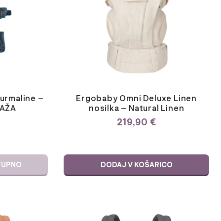
urmaline –
Ergobaby Omni Deluxe Linen
AŽA
nosilka – Natural Linen
219,90
€
TUPNO
DODAJ V KOŠARICO