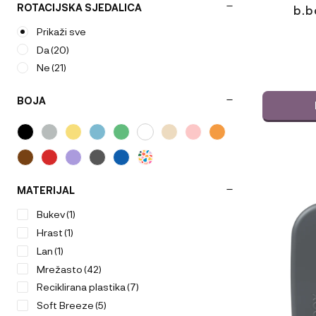
ROTACIJSKA SJEDALICA
b.b
Prikaži sve
Da
(20)
Ne
(21)
BOJA
Ta
izdelek
MATERIJAL
ima
več
Bukev
(1)
različic.
Hrast
(1)
Možnosti
Lan
(1)
lahko
Mrežasto
(42)
izberete
na
Reciklirana plastika
(7)
strani
Soft Breeze
(5)
izdelka