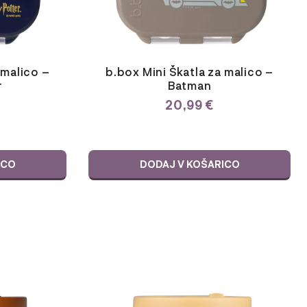
 malico –
b.box Mini Škatla za malico –
r
Batman
20,99
€
ICO
DODAJ V KOŠARICO