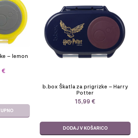
zke – lemon
9
€
UTNA
b.box Škatla za prigrizke – Harry
€.
Potter
15,99
€
TUPNO
DODAJ V KOŠARICO