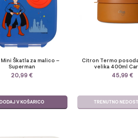
Mini Škatla za malico –
Citron Termo posoda
Superman
velika 400ml Ca
20,99
€
45,99
€
DODAJ V KOŠARICO
TRENUTNO NEDOS
Ta
izdelek