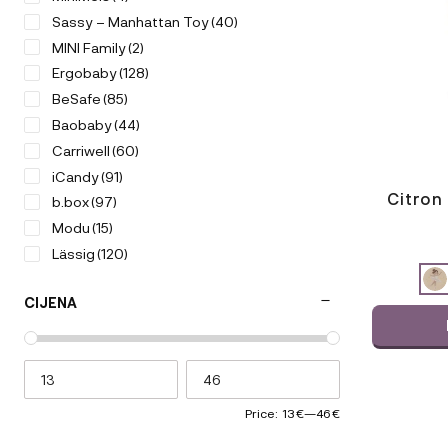
lahko
Sassy – Manhattan Toy
(40)
izberete
MINI Family
(2)
na
strani
Ergobaby
(128)
izdelka
BeSafe
(85)
Baobaby
(44)
Carriwell
(60)
iCandy
(91)
Citron
b.box
(97)
Modu
(15)
Lässig
(120)
ODABERIT
Magic
(13)
VARIJACI
CIJENA
Citron
(96)
Voksi
(32)
V-COMB
(2)
Sleepytroll
(5)
KneeGuardKids
(2)
Price:
13 €
—
46 €
Kenguru Gold
(50)