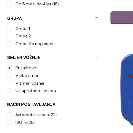
Od 6 mes. do 4 let
(18)
Od rojstva do 1 leta
(10)
GRUPA
Od rojstva do 4. leta
(7)
Od rojstva do 6 leta
(1)
Grupa 1
Grupa 2
Grupa 2 s nogicama
SMJER VOŽNJE
Prikaži sve
V obe smeri
V smeri vožnje
U suprotnom smjeru
NAČIN POSTAVLJANJA
Avtomobilski pas
(22)
ISOfix
(29)