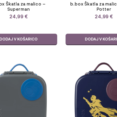
ox Škatla za malico –
b.box Škatla za mali
Superman
Potter
24,99
€
24,99
€
DODAJ V KOŠARICO
DODAJ V KOŠAR