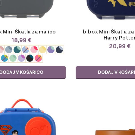
 Mini Škatla za malico
b.box Mini Škatla za
Harry Potte
18,99
€
20,99
€
E
JU
DODAJ V KOŠARICO
DODAJ V KOŠAR