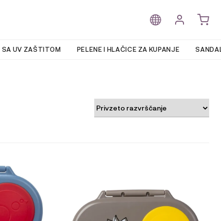
 SA UV ZAŠTITOM
PELENE I HLAČICE ZA KUPANJE
SANDAL