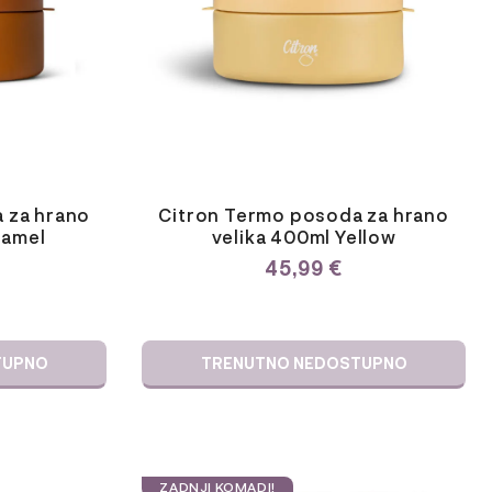
 za hrano
Citron Termo posoda za hrano
ramel
velika 400ml Yellow
45,99
€
TUPNO
TRENUTNO NEDOSTUPNO
ZADNJI KOMADI!