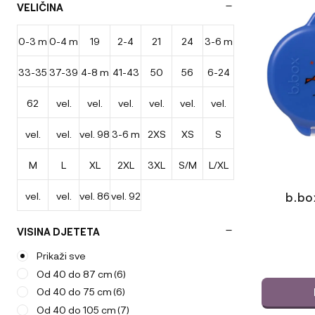
VELIČINA
AeroMoov
(50)
AeroSleep
(34)
0-3 m
0-4 m
19
2-4
21
24
3-6 m
33-35
37-39
4-8 m
41-43
50
56
6-24
leta
62
vel.
vel.
vel.
vel.
vel.
vel.
cm
cm
cm
m
vel.
vel.
vel. 98
3-6 m
2XS
XS
S
44-50
50-56
56-62
62/68
68/74
74/80
M
L
XL
2XL
3XL
S/M
L/XL
80/86
86/92
vel.
vel.
vel. 86
vel. 92
b.box
62/68
74/80
VISINA DJETETA
Prikaži sve
Od 40 do 87 cm
(6)
Od 40 do 75 cm
(6)
Od 40 do 105 cm
(7)