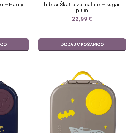
co – Harry
b.box Škatla za malico – sugar
plum
22,99
€
ICO
DODAJ V KOŠARICO