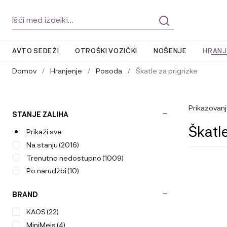
Skip
Skip
Išči:
to
to
navigation
content
AVTO SEDEŽI
OTROŠKI VOZIČKI
NOŠENJE
HRANJ
Domov
/
Hranjenje
/
Posoda
/
Škatle za prigrizke
Prikazovanj
STANJE ZALIHA
Škatle
Prikaži sve
Na stanju
(2016)
Trenutno nedostupno
(1009)
Ta
Po narudžbi
(10)
izdelek
ima
BRAND
več
različic.
KAOS
(22)
Možnosti
MiniMeis
(4)