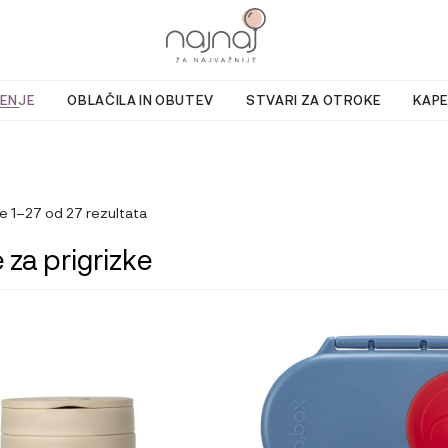
ENJE
OBLAČILA IN OBUTEV
STVARI ZA OTROKE
KAPE
e 1–27 od 27 rezultata
 za prigrizke
Ta
izdelek
ima
več
različic.
Možnosti