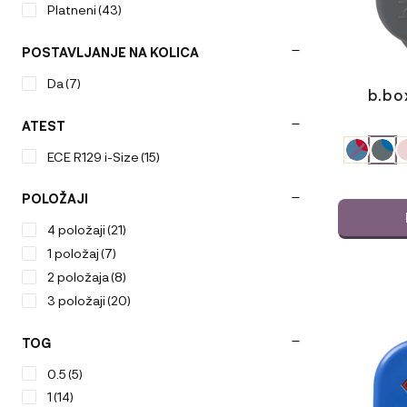
Platneni
(43)
POSTAVLJANJE NA KOLICA
Da
(7)
b.box
ATEST
ODABERIT
ECE R129 i-Size
(15)
VARIJACI
POLOŽAJI
4 položaji
(21)
1 položaj
(7)
2 položaja
(8)
3 položaji
(20)
TOG
0.5
(5)
1
(14)