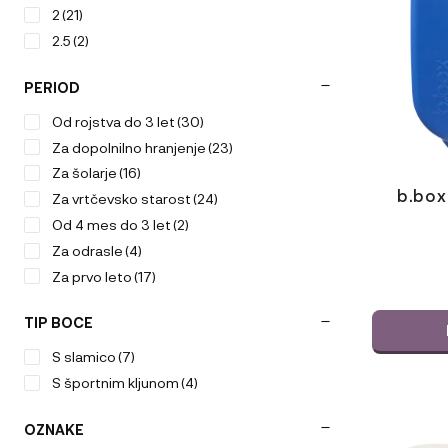
2
(21)
2.5
(2)
PERIOD
Od rojstva do 3 let
(30)
Za dopolnilno hranjenje
(23)
Za šolarje
(16)
b.box 
Za vrtčevsko starost
(24)
Od 4 mes do 3 let
(2)
Za odrasle
(4)
Za prvo leto
(17)
TIP BOCE
S slamico
(7)
S športnim kljunom
(4)
OZNAKE