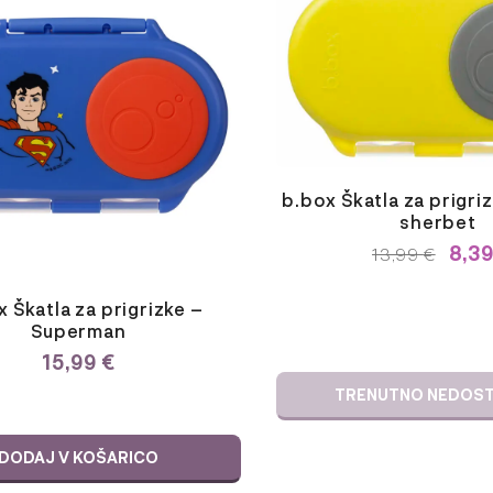
b.box Škatla za prigri
sherbet
8,3
IZVIRNA
TREN
13,99
€
CENA
CENA
JE
JE:
 Škatla za prigrizke –
BILA:
13,99 
Superman
13,99 €.
15,99
€
TRENUTNO NEDOS
DODAJ V KOŠARICO