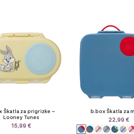
Ta
izdelek
ima
več
različic.
Možnosti
lahko
izberete
na
strani
izdelka
 Škatla za prigrizke –
b.box Škatla za 
Looney Tunes
22,99
€
15,99
€
ODABERITE
VARIJACIJU