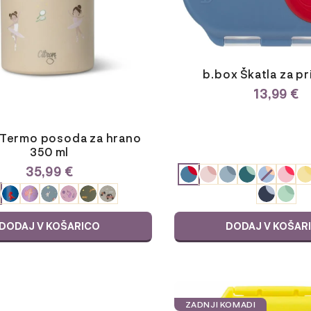
lahko
izberete
na
strani
izdelka
b.box Škatla za pr
13,99
€
 Termo posoda za hrano
350 ml
35,99
€
ODABERITE
VARIJACIJU
E
JU
DODAJ V KOŠARICO
DODAJ V KOŠAR
ZADNJI KOMADI