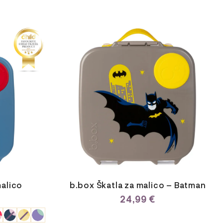
malico
b.box Škatla za malico – Batman
24,99
€