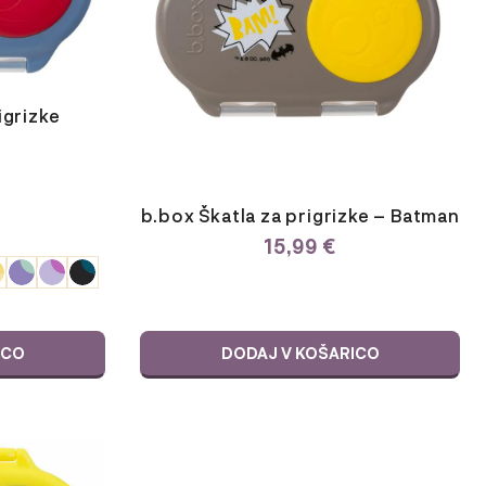
igrizke
b.box Škatla za prigrizke – Batman
15,99
€
ICO
DODAJ V KOŠARICO