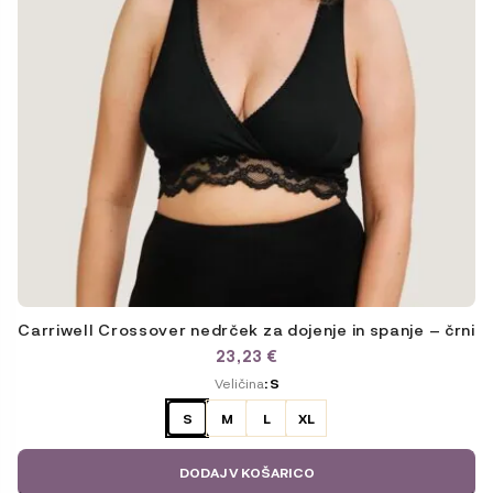
Carriwell Crossover nedrček za dojenje in spanje – črni
23,23
€
ODABERITE
Veličina
: S
VARIJACIJU
S
M
L
XL
DODAJ V KOŠARICO