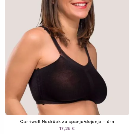
izberete
na
strani
izdelka
Carriwell Nedrček za spanje/dojenje – črn
17,25
€