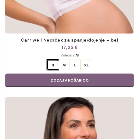
Carriwell Nedrček za spanje/dojenje – bel
17,25
€
ODABERITE
Veličina
: S
VARIJACIJU
S
M
L
XL
DODAJ V KOŠARICO
Ta
izdelek
ima
več
različic.
Možnosti
lahko