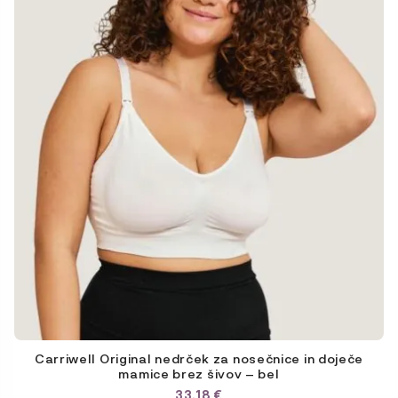
izberete
na
strani
izdelka
Carriwell Original nedrček za nosečnice in doječe
mamice brez šivov – bel
33,18
€