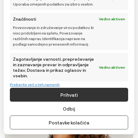
Uporaba omejenih podatkov za izbiro vsebin.
Značilnosti
Vedno aktiven
Povezovanje in združevanje virov podatkov, ki
ZNIŽANO: Carriwell Nedrček za nosečnice in doječe
niso pridobljeni na spletu, Povezovanje
mame podložen – bel, M – POŠKODOVANA EMBALAŽA
različnih naprav, Identifikacija naprave na
31,99
€
IZVIRNA
TRENUTNA
39,99
€
podlagi samodejno prenesenih informacij.
CENA
CENA
JE
JE:
BILA:
39,99 €.
Zagotavljanje varnosti, preprečevanje
39,99 €.
in zaznavanje prevar in odpravljanje
Vedno aktiven
TRENUTNO NEDOSTUPNO
težav, Dostava in prikaz oglasov in
vsebin.
Preberite več o teh namenih
Ta
-20%
izdelek
Prihvati
ima
več
Odbij
različic.
Možnosti
Postavke kolačića
lahko
izberete