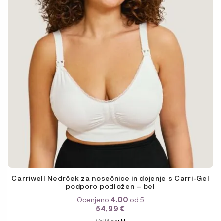
strani
izdelka
Carriwell Nedrček za nosečnice in dojenje s Carri-Gel
podporo podložen – bel
Ocenjeno
4.00
od 5
54,99
€
ODABERITE
Veličina
: M