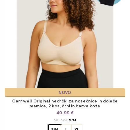
različic.
Možnosti
lahko
izberete
na
strani
izdelka
NOVO
Carriwell Original nedrčki za nosečnice in doječe
mamice, 2 kos, črni in barva kože
49,99
€
ODABERITE
Veličina
: S/M
VARIJACIJU
S/M
L
XL