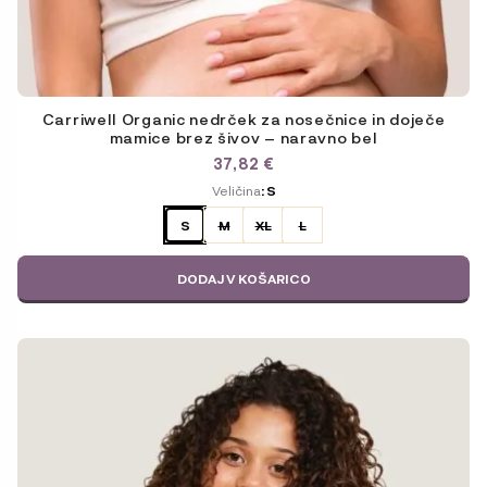
Carriwell Organic nedrček za nosečnice in doječe
mamice brez šivov – naravno bel
37,82
€
ODABERITE
Veličina
: S
VARIJACIJU
S
M
XL
L
DODAJ V KOŠARICO
Ta
izdelek
ima
več
različic.
Možnosti
lahko