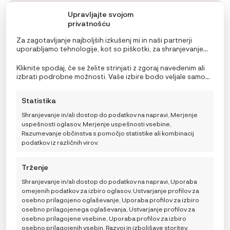
Upravljajte svojom
privatnošću
Za zagotavljanje najboljših izkušenj mi in naši partnerji
uporabljamo tehnologije, kot so piškotki, za shranjevanje
in/ali dostop do podatkov o napravi. Soglasje za te
tehnologije nam in našim partnerjem omogoča obdelavo
Kliknite spodaj, če se želite strinjati z zgoraj navedenim ali
osebnih podatkov, kot so vedenje pri brskanju ali edinstveni
izbrati podrobne možnosti. Vaše izbire bodo veljale samo
identifikatorji na tem spletnem mestu. Neprivolitev ali
za to spletno mesto. Nastavitve lahko kadar koli
preklic privolitve lahko negativno vpliva na nekatere
spremenite, vključno s preklicem soglasja, tako da
Statistika
funkcije in funkcije.
uporabite preklopna stikala v pravilniku o piškotkih ali
kliknete gumb za upravljanje soglasja na dnu zaslona.
Shranjevanje in/ali dostop do podatkov na napravi, Merjenje
uspešnosti oglasov, Merjenje uspešnosti vsebine,
Razumevanje občinstva s pomočjo statistike ali kombinacij
podatkov iz različnih virov.
Trženje
Shranjevanje in/ali dostop do podatkov na napravi, Uporaba
omejenih podatkov za izbiro oglasov, Ustvarjanje profilov za
osebno prilagojeno oglaševanje, Uporaba profilov za izbiro
osebno prilagojenega oglaševanja, Ustvarjanje profilov za
osebno prilagojene vsebine, Uporaba profilov za izbiro
osebno prilagojenih vsebin, Razvoj in izboljšave storitev,