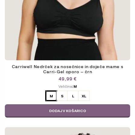
Carriwell Nedrček za nosečnice in doječe mame s
Carri-Gel oporo – črn
49,99
€
ODABERITE
Veličina
: M
VARIJACIJU
M
S
L
XL
DODAJ V KOŠARICO
Ta