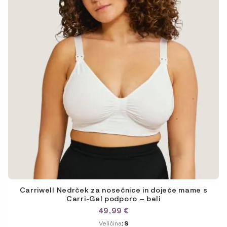
na
strani
izdelka
Carriwell Nedrček za nosečnice in doječe mame s
Carri-Gel podporo – beli
49,99
€
ODABERITE
Veličina
: S