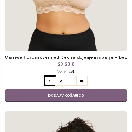
Carriwell Crossover nedrček za dojenje in spanje – bež
23,23
€
ODABERITE
Veličina
: S
VARIJACIJU
S
M
L
XL
DODAJ V KOŠARICO
Ta
izdelek
ima