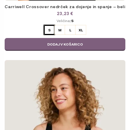
Carriwell Crossover nedrček za dojenje in spanje – beli
23,23
€
ODABERITE
Veličina
: S
VARIJACIJU
S
M
L
XL
DODAJ V KOŠARICO
Ta
izdelek
ima
več
različic.
Možnosti
lahko
izberete
na
strani
izdelka