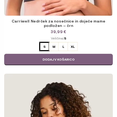
Carriwell Nedrček za nosečnice in doječe mame
podložen – črn
39,99
€
ODABERITE
Veličina
: S
VARIJACIJU
S
M
L
XL
DODAJ V KOŠARICO
Ta
izdelek
ima
več
različic.
Možnosti
lahko
izberete