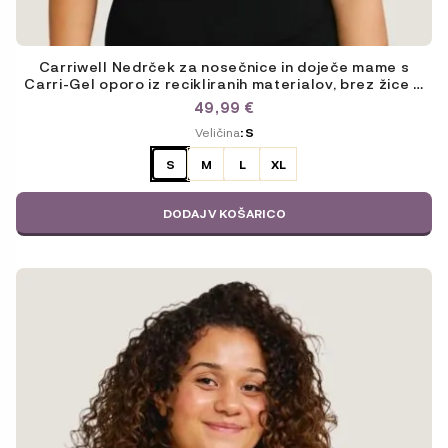
Carriwell Nedrček za nosečnice in doječe mame s
Carri-Gel oporo iz recikliranih materialov, brez žice –
barva kože
49,99
€
ODABERITE
Veličina
: S
VARIJACIJU
S
M
L
XL
DODAJ V KOŠARICO
Ta
izdelek
ima
več
različic.
Možnosti
lahko
izberete
na