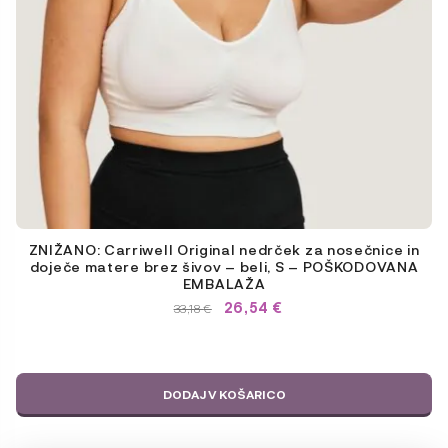
ZNIŽANO: Carriwell Original nedrček za nosečnice in
doječe matere brez šivov – beli, S – POŠKODOVANA
EMBALAŽA
26,54
€
IZVIRNA
TRENUTNA
33,18
€
CENA
CENA
JE
JE:
BILA:
33,18 €.
33,18 €.
DODAJ V KOŠARICO