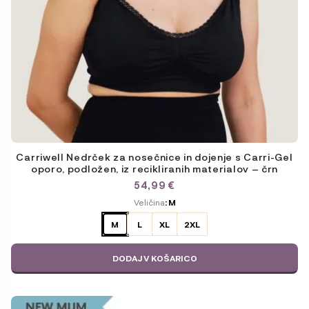
Carriwell Nedrček za nosečnice in dojenje s Carri-Gel
oporo, podložen, iz recikliranih materialov – črn
54,99
€
ODABERITE
Veličina
: M
VARIJACIJU
M
L
XL
2XL
DODAJ V KOŠARICO
Ta