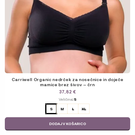
Carriwell Organic nedrček za nosečnice in doječe
mamice brez šivov – črn
37,82
€
ODABERITE
Veličina
: S
VARIJACIJU
S
M
L
XL
DODAJ V KOŠARICO