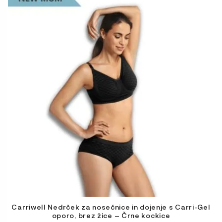
izdelek
ima
več
različic.
Možnosti
lahko
izberete
na
strani
izdelka
Carriwell Nedrček za nosečnice in dojenje s Carri-Gel
oporo, brez žice – Črne kockice