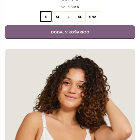
ODABERITE
Veličina
: S
VARIJACIJU
S
M
L
XL
S/M
DODAJ V KOŠARICO