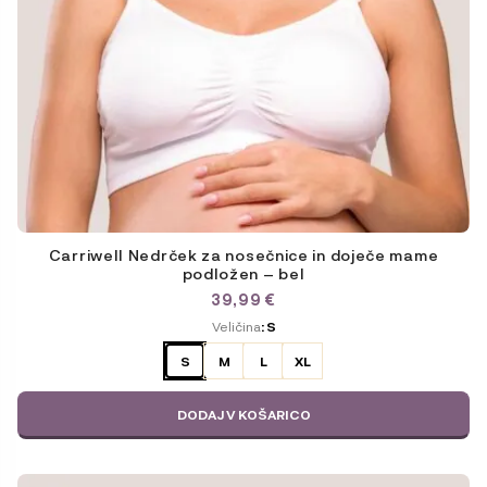
Carriwell Nedrček za nosečnice in doječe mame
podložen – bel
39,99
€
ODABERITE
Veličina
: S
VARIJACIJU
S
M
L
XL
DODAJ V KOŠARICO
Ta