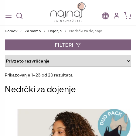
Skip
Skip
to
to
Domov
/
Za mamo
/
Dojenje
/
Nedrčki za dojenje
navigation
content
FILTERI
Prikazovanje 1–23 od 23 rezultata
Nedrčki za dojenje
Ta
izdelek
ima
več