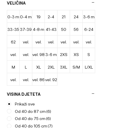
VELIČINA
AeroMoov
(50)
AeroSleep
(34)
0-3 m
0-4 m
19
2-4
21
24
3-6 m
33-35
37-39
4-8 m
41-43
50
56
6-24
leta
62
vel.
vel.
vel.
vel.
vel.
vel.
cm
cm
cm
m
vel.
vel.
vel. 98
3-6 m
2XS
XS
S
44-50
50-56
56-62
62/68
68/74
74/80
M
L
XL
2XL
3XL
S/M
L/XL
80/86
86/92
vel.
vel.
vel. 86
vel. 92
62/68
74/80
VISINA DJETETA
Prikaži sve
Od 40 do 87 cm
(6)
Od 40 do 75 cm
(6)
Od 40 do 105 cm
(7)