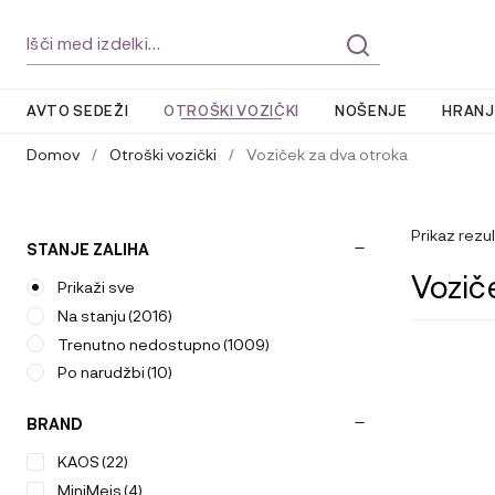
Skip
Skip
Išči:
to
to
navigation
content
AVTO SEDEŽI
OTROŠKI VOZIČKI
NOŠENJE
HRANJ
Domov
/
Otroški vozički
/
Voziček za dva otroka
Prikaz rezu
STANJE ZALIHA
Vozič
Prikaži sve
Na stanju
(2016)
Trenutno nedostupno
(1009)
Po narudžbi
(10)
BRAND
KAOS
(22)
MiniMeis
(4)