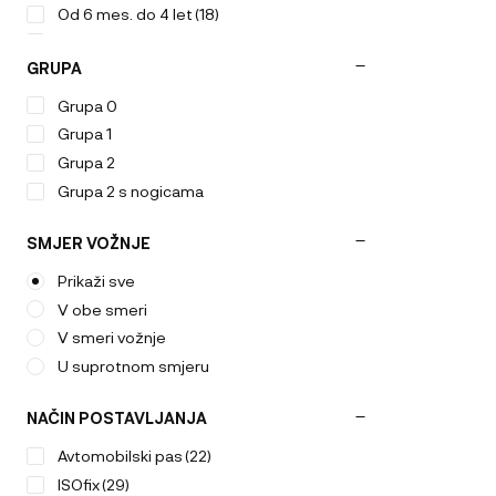
Od 6 mes. do 4 let
(18)
Od rojstva do 1 leta
(10)
GRUPA
Od rojstva do 4. leta
(7)
Od rojstva do 6 leta
(1)
Grupa 0
Od rojstva do 7 let
(5)
Grupa 1
Grupa 2
Grupa 2 s nogicama
SMJER VOŽNJE
Prikaži sve
V obe smeri
V smeri vožnje
U suprotnom smjeru
NAČIN POSTAVLJANJA
Avtomobilski pas
(22)
ISOfix
(29)