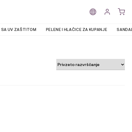
 SA UV ZAŠTITOM
PELENE I HLAČICE ZA KUPANJE
SANDAL