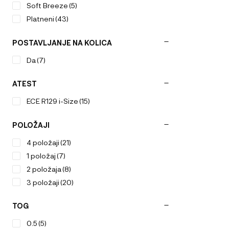
Soft Breeze
(5)
Platneni
(43)
POSTAVLJANJE NA KOLICA
Da
(7)
ATEST
ECE R129 i-Size
(15)
POLOŽAJI
4 položaji
(21)
1 položaj
(7)
2 položaja
(8)
3 položaji
(20)
TOG
0.5
(5)