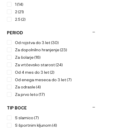
1
(14)
2
(21)
2.5
(2)
PERIOD
Od rojstva do 3 let
(30)
Za dopolnilno hranjenje
(23)
Za šolarje
(16)
Za vrtčevsko starost
(24)
Od 4 mes do 3 let
(2)
Od enega meseca do 3 let
(7)
Za odrasle
(4)
Za prvo leto
(17)
TIP BOCE
S slamico
(7)
S športnim kljunom
(4)