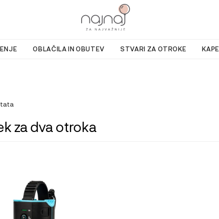
ENJE
OBLAČILA IN OBUTEV
STVARI ZA OTROKE
KAPE
ltata
ek za dva otroka