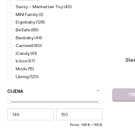
Sassy – Manhattan Toy
(40)
MINI Family
(2)
Ergobaby
(128)
BeSafe
(85)
Baobaby
(44)
Carriwell
(60)
iCandy
(91)
Sle
b.box
(97)
Modu
(15)
Lässig
(120)
Magic
(13)
CIJENA
Citron
(96)
TR
Voksi
(32)
V-COMB
(2)
Sleepytroll
(5)
KneeGuardKids
(2)
Price:
149 €
—
150 €
Kenguru Gold
(50)