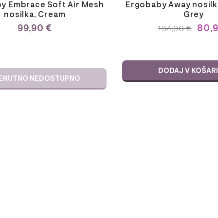
y Embrace Soft Air Mesh
Ergobaby Away nosilk
nosilka, Cream
Grey
99,90
€
80,
IZVIRNA
TRENU
134,90
€
CENA
CENA
JE
JE:
BILA:
134,90
134,90 €.
DODAJ V KOŠAR
ENUTNO NEDOSTUPNO