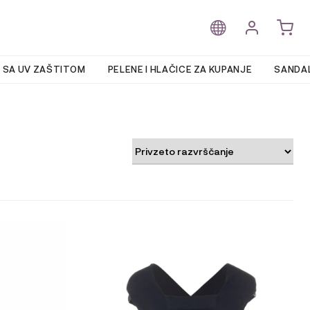
 SA UV ZAŠTITOM
PELENE I HLAČICE ZA KUPANJE
SANDAL
Ta
izdelek
ima
več
različic.
Možnosti