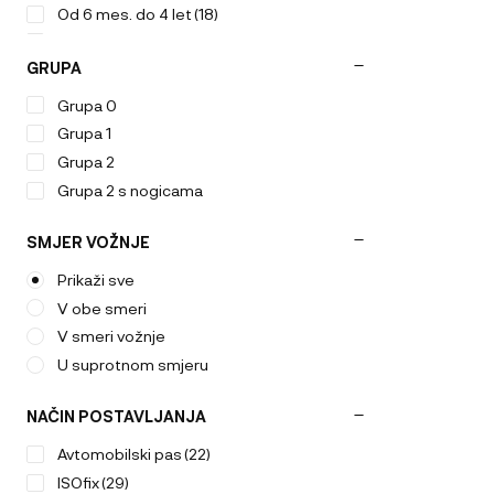
Od 6 mes. do 4 let
(18)
Od rojstva do 1 leta
(10)
GRUPA
Od rojstva do 4. leta
(7)
Od rojstva do 6 leta
(1)
Grupa 0
Od rojstva do 7 let
(5)
Grupa 1
Grupa 2
Grupa 2 s nogicama
SMJER VOŽNJE
Prikaži sve
V obe smeri
V smeri vožnje
U suprotnom smjeru
NAČIN POSTAVLJANJA
Avtomobilski pas
(22)
ISOfix
(29)