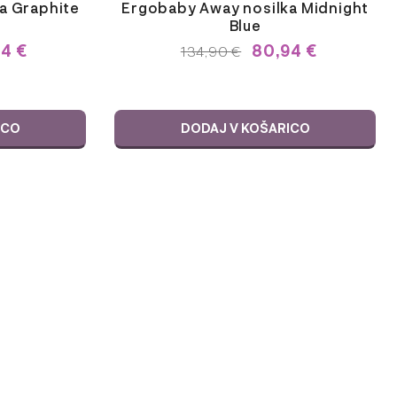
a Graphite
Ergobaby Away nosilka Midnight
Blue
94
€
80,94
€
TNA
IZVIRNA
TRENUTNA
134,90
€
CENA
CENA
JE
JE:
 €.
BILA:
134,90 €.
134,90 €.
ICO
DODAJ V KOŠARICO