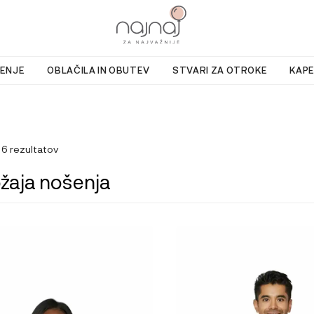
ENJE
OBLAČILA IN OBUTEV
STVARI ZA OTROKE
KAPE
 6 rezultatov
ožaja nošenja