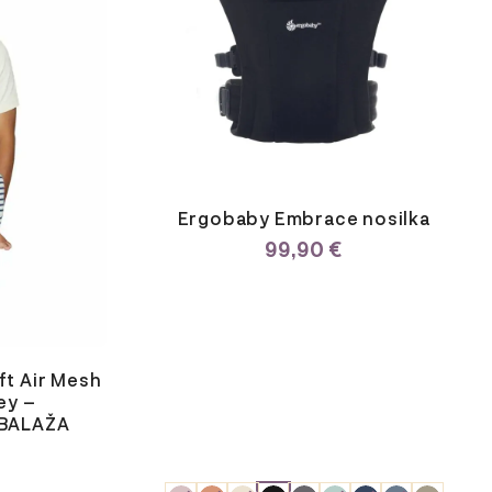
lahko
izberete
na
strani
izdelka
Ergobaby Embrace nosilka
99,90
€
t Air Mesh
ey –
BALAŽA
ODABERITE