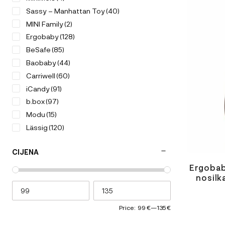
Sassy – Manhattan Toy
(40)
MINI Family
(2)
Ergobaby
(128)
BeSafe
(85)
Baobaby
(44)
Carriwell
(60)
iCandy
(91)
b.box
(97)
Modu
(15)
Lässig
(120)
Magic
(13)
CIJENA
Citron
(96)
Voksi
(32)
Ergobab
nosil
V-COMB
(2)
Sleepytroll
(5)
KneeGuardKids
(2)
Price:
99 €
—
135 €
Kenguru Gold
(50)