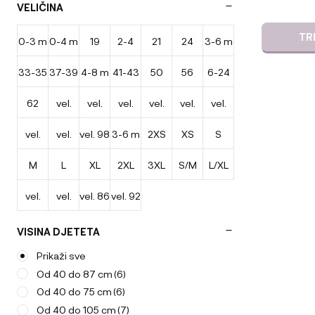
VELIČINA
AeroMoov
(50)
AeroSleep
(34)
TR
0-3 m
0-4 m
19
2-4
21
24
3-6 m
33-35
37-39
4-8 m
41-43
50
56
6-24
leta
62
vel.
vel.
vel.
vel.
vel.
vel.
cm
cm
cm
m
vel.
vel.
vel. 98
3-6 m
2XS
XS
S
44-50
50-56
56-62
62/68
68/74
74/80
M
L
XL
2XL
3XL
S/M
L/XL
80/86
86/92
vel.
vel.
vel. 86
vel. 92
62/68
74/80
VISINA DJETETA
Prikaži sve
Od 40 do 87 cm
(6)
Od 40 do 75 cm
(6)
Od 40 do 105 cm
(7)