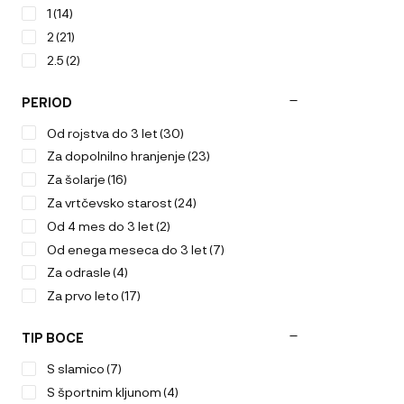
1
(14)
2
(21)
2.5
(2)
PERIOD
Od rojstva do 3 let
(30)
Za dopolnilno hranjenje
(23)
Za šolarje
(16)
Za vrtčevsko starost
(24)
Od 4 mes do 3 let
(2)
Od enega meseca do 3 let
(7)
Za odrasle
(4)
Za prvo leto
(17)
TIP BOCE
S slamico
(7)
S športnim kljunom
(4)