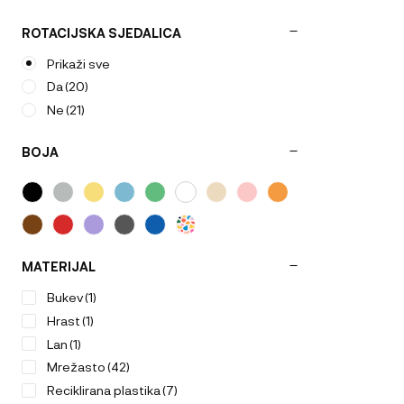
ROTACIJSKA SJEDALICA
Prikaži sve
Da
(20)
Ne
(21)
BOJA
MATERIJAL
Bukev
(1)
Hrast
(1)
Lan
(1)
Mrežasto
(42)
Reciklirana plastika
(7)