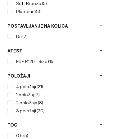
Soft Breeze
(5)
Platneni
(43)
POSTAVLJANJE NA KOLICA
Da
(7)
ATEST
ECE R129 i-Size
(15)
POLOŽAJI
4 položaji
(21)
1 položaj
(7)
2 položaja
(8)
3 položaji
(20)
TOG
0.5
(5)