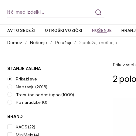
Skip
Skip
Išči:
to
to
navigation
content
AVTO SEDEŽI
OTROŠKI VOZIČKI
NOŠENJE
HRANJ
Domov
/
Nošenje
/
Položaji
/
2 položaja nošenja
Prikaz vseh
STANJE ZALIHA
2 pol
Prikaži sve
Na stanju
(2016)
Trenutno nedostupno
(1009)
Po narudžbi
(10)
BRAND
KAOS
(22)
MiniMeis
(4)