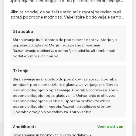
uporabljamo tehnologije, kot so piškotki, za shranjevanje
in/ali dostop do podatkov o napravi. Soglasje za te
tehnologije nam in našim partnerjem omogoča obdelavo
Kliknite spodaj, če se želite strinjati z zgoraj navedenim ali
osebnih podatkov, kot so vedenje pri brskanju ali edinstveni
izbrati podrobne možnosti. Vaše izbire bodo veljale samo
identifikatorji na tem spletnem mestu. Neprivolitev ali
za to spletno mesto. Nastavitve lahko kadar koli
preklic privolitve lahko negativno vpliva na nekatere
spremenite, vključno s preklicem soglasja, tako da
Statistika
funkcije in funkcije.
uporabite preklopna stikala v pravilniku o piškotkih ali
kliknete gumb za upravljanje soglasja na dnu zaslona.
Shranjevanje in/ali dostop do podatkov na napravi, Merjenje
uspešnosti oglasov, Merjenje uspešnosti vsebine,
Razumevanje občinstva s pomočjo statistike ali kombinacij
podatkov iz različnih virov.
b.box Silikonska duda Glow – sky + sage
10,99
€
Trženje
ODABERITE
VARIJACIJU
Shranjevanje in/ali dostop do podatkov na napravi, Uporaba
omejenih podatkov za izbiro oglasov, Ustvarjanje profilov za
DODAJ V KOŠARICO
osebno prilagojeno oglaševanje, Uporaba profilov za izbiro
osebno prilagojenega oglaševanja, Ustvarjanje profilov za
osebno prilagojene vsebine, Uporaba profilov za izbiro
osebno prilagojenih vsebin, Razvoj in izboljšave storitev,
Uporaba omejenih podatkov za izbiro vsebin.
Značilnosti
Vedno aktiven
Povezovanje in združevanje virov podatkov, ki