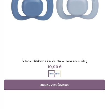
strani
izdelka
b.box Silikonska duda – ocean + sky
10,99
€
ODABERITE
VARIJACIJU
DODAJ V KOŠARICO
Ta
izdelek