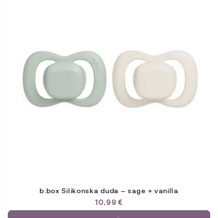
ima
več
različic.
Možnosti
lahko
izberete
na
strani
izdelka
b.box Silikonska duda – sage + vanilla
10,99
€