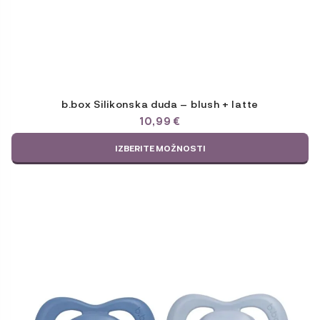
b.box Silikonska duda – blush + latte
10,99
€
IZBERITE MOŽNOSTI
Ta
izdelek
ima
več
različic.
Možnosti
lahko
izberete
na