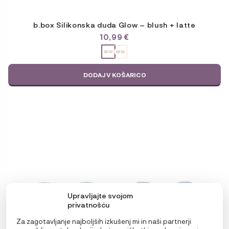
b.box Silikonska duda Glow – blush + latte
10,99
€
ODABERITE
VARIJACIJU
DODAJ V KOŠARICO
Ta
izdelek
ima
več
različic.
Možnosti
lahko
izberete
na
Upravljajte svojom
strani
privatnošću
izdelka
Za zagotavljanje najboljših izkušenj mi in naši partnerji