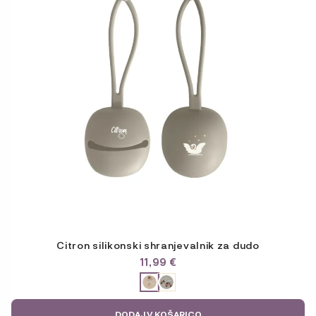
Citron silikonski shranjevalnik za dudo
11,99
€
ODABERITE
VARIJACIJU
DODAJ V KOŠARICO