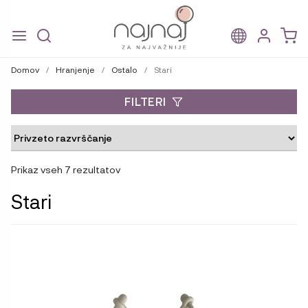
Skip
Skip
to
to
Domov
/
Hranjenje
/
Ostalo
/
Stari
navigation
content
FILTERI
Prikaz vseh 7 rezultatov
Stari