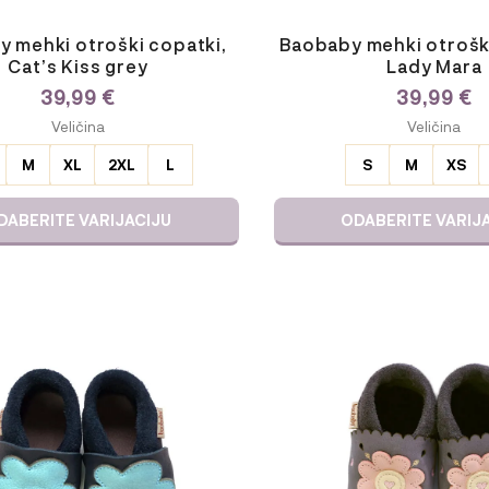
 mehki otroški copatki,
Baobaby mehki otroški
Cat’s Kiss grey
Lady Mara
39,99
€
39,99
€
E
ODABERITE
Veličina
Veličina
JU
VARIJACIJU
M
XL
2XL
L
S
M
XS
DABERITE VARIJACIJU
ODABERITE VARIJ
Ta
izdelek
ima
več
različic.
Možnosti
lahko
izberete