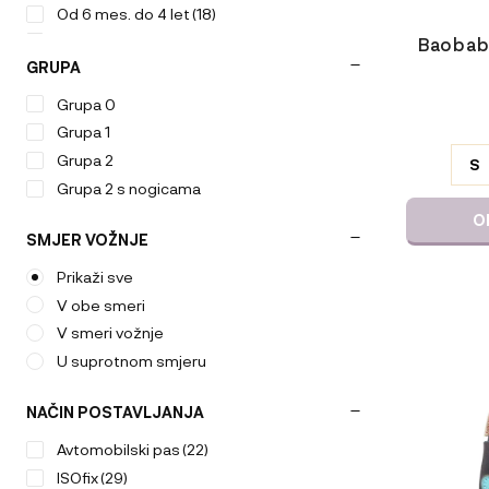
Od 6 mes. do 4 let
(18)
Od rojstva do 1 leta
(10)
Baobaby
GRUPA
Od rojstva do 4. leta
(7)
Od rojstva do 6 leta
(1)
Grupa 0
ODABERIT
Od rojstva do 7 let
(5)
Grupa 1
VARIJACI
Grupa 2
S
Grupa 2 s nogicama
O
SMJER VOŽNJE
Prikaži sve
V obe smeri
Ta
V smeri vožnje
izdelek
U suprotnom smjeru
ima
več
različic.
NAČIN POSTAVLJANJA
Možnosti
Avtomobilski pas
(22)
lahko
ISOfix
(29)
izberete