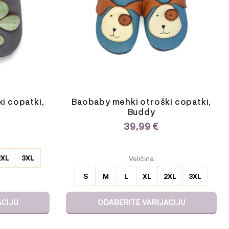
lahko
izberete
na
strani
izdelka
i copatki,
Baobaby mehki otroški copatki,
Buddy
39,99
€
ODABERITE
2XL
3XL
Veličina
VARIJACIJU
S
M
L
XL
2XL
3XL
ACIJU
ODABERITE VARIJACIJU