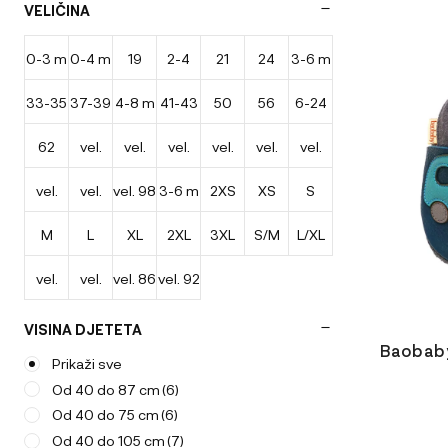
VELIČINA
AeroMoov
(50)
Ta
AeroSleep
(34)
izdelek
0-3 m
0-4 m
19
2-4
21
24
3-6 m
ima
več
33-35
37-39
4-8 m
41-43
50
56
6-24
leta
različic.
Možnosti
62
vel.
vel.
vel.
vel.
vel.
vel.
cm
cm
cm
m
lahko
izberete
vel.
vel.
vel. 98
3-6 m
2XS
XS
S
44-50
50-56
56-62
62/68
68/74
74/80
na
strani
M
L
XL
2XL
3XL
S/M
L/XL
80/86
86/92
izdelka
vel.
vel.
vel. 86
vel. 92
62/68
74/80
VISINA DJETETA
Baobaby
Prikaži sve
Od 40 do 87 cm
(6)
Od 40 do 75 cm
(6)
Od 40 do 105 cm
(7)
ODABERIT