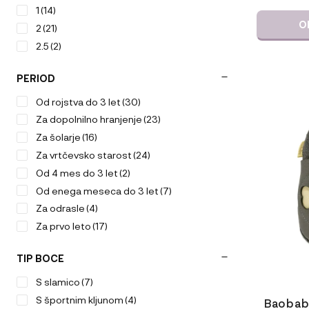
1
(14)
O
2
(21)
2.5
(2)
PERIOD
Ta
izdelek
Od rojstva do 3 let
(30)
ima
Za dopolnilno hranjenje
(23)
več
Za šolarje
(16)
različic.
Za vrtčevsko starost
(24)
Možnosti
Od 4 mes do 3 let
(2)
lahko
izberete
Od enega meseca do 3 let
(7)
na
Za odrasle
(4)
strani
Za prvo leto
(17)
izdelka
TIP BOCE
S slamico
(7)
S športnim kljunom
(4)
Baobaby