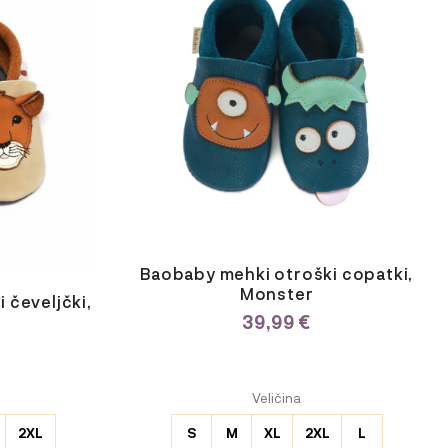
ima
več
različic.
Možnosti
lahko
izberete
na
strani
izdelka
Baobaby mehki otroški copatki,
Monster
 čeveljčki,
39,99
€
ODABERITE
Veličina
VARIJACIJU
2XL
S
M
XL
2XL
L