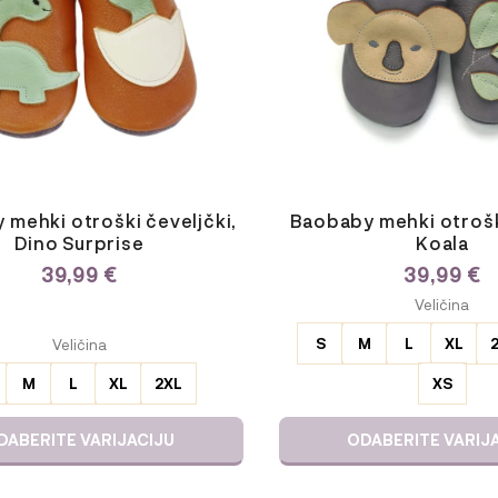
lahko
izberete
na
strani
izdelka
 mehki otroški čeveljčki,
Baobaby mehki otrošk
Dino Surprise
Koala
39,99
€
39,99
€
ODABERITE
Veličina
VARIJACIJU
E
S
M
L
XL
Veličina
JU
M
L
XL
2XL
XS
DABERITE VARIJACIJU
ODABERITE VARIJ