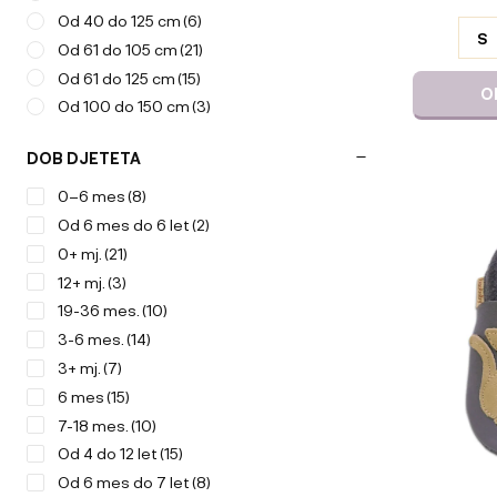
VARIJACI
Od 40 do 125 cm
(6)
S
Od 61 do 105 cm
(21)
Od 61 do 125 cm
(15)
O
Od 100 do 150 cm
(3)
DOB DJETETA
Ta
0–6 mes
(8)
izdelek
Od 6 mes do 6 let
(2)
ima
0+ mj.
(21)
več
12+ mj.
(3)
različic.
Možnosti
19-36 mes.
(10)
lahko
3-6 mes.
(14)
izberete
3+ mj.
(7)
na
6 mes
(15)
strani
7-18 mes.
(10)
izdelka
Od 4 do 12 let
(15)
Od 6 mes do 7 let
(8)