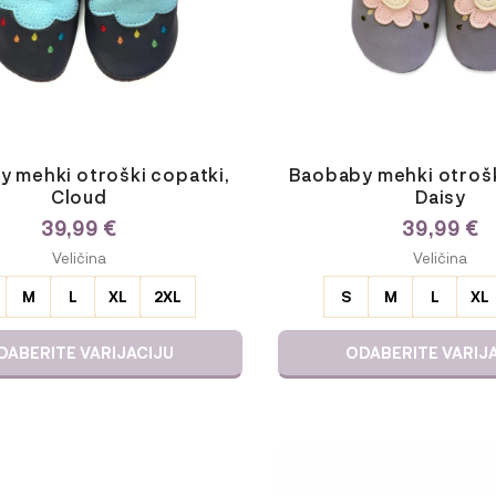
na
strani
izdelka
 mehki otroški copatki,
Baobaby mehki otrošk
Cloud
Daisy
39,99
€
39,99
€
E
ODABERITE
Veličina
Veličina
JU
VARIJACIJU
M
L
XL
2XL
S
M
L
XL
DABERITE VARIJACIJU
ODABERITE VARIJ
Ta
izdelek