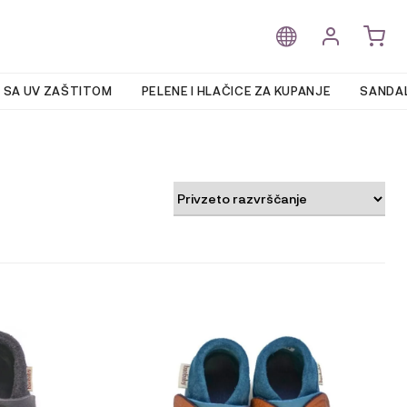
 SA UV ZAŠTITOM
PELENE I HLAČICE ZA KUPANJE
SANDAL
Ta
izdelek
ima
več
različic.
Možnosti