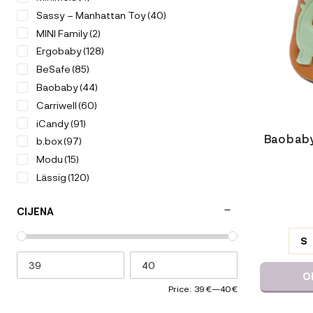
lahko
Sassy – Manhattan Toy
(40)
izberete
MINI Family
(2)
na
strani
Ergobaby
(128)
izdelka
BeSafe
(85)
Baobaby
(44)
Carriwell
(60)
iCandy
(91)
Baobaby
b.box
(97)
Modu
(15)
Lässig
(120)
Magic
(13)
CIJENA
Citron
(96)
ODABERIT
VARIJACI
Voksi
(32)
S
V-COMB
(2)
Sleepytroll
(5)
O
KneeGuardKids
(2)
Price:
39 €
—
40 €
Kenguru Gold
(50)