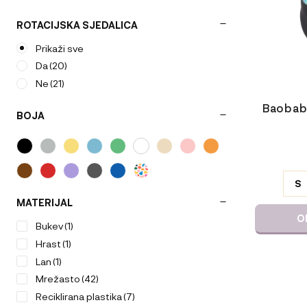
na
strani
ROTACIJSKA SJEDALICA
izdelka
Prikaži sve
Da
(20)
Ne
(21)
Baobaby
BOJA
ODABERIT
VARIJACI
S
MATERIJAL
O
Bukev
(1)
Hrast
(1)
Lan
(1)
Mrežasto
(42)
Ta
izdelek
Reciklirana plastika
(7)