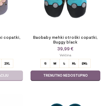
na
strani
izdelka
i copatki,
Baobaby mehki otroški copatki,
Buggy black
39,99
€
ODABERITE
Veličina
VARIJACIJU
2XL
S
M
L
XL
2XL
ACIJU
TRENUTNO NEDOSTUPNO
Ta
izdelek