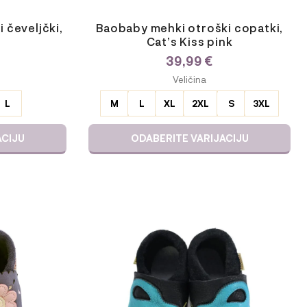
 čeveljčki,
Baobaby mehki otroški copatki,
Cat’s Kiss pink
39,99
€
ODABERITE
Veličina
VARIJACIJU
L
M
L
XL
2XL
S
3XL
ACIJU
ODABERITE VARIJACIJU
Ta
izdelek
ima
več
različic.
Možnosti
lahko
izberete