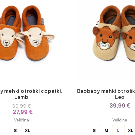
ima
več
različic.
Možnosti
lahko
izberete
na
strani
izdelka
 mehki otroški copatki,
Baobaby mehki otroški
Lamb
Leo
39,99
€
39,99
€
27,99
€
E
ODABERITE
Veličina
Veličina
JU
VARIJACIJU
S
XL
S
M
L
XL