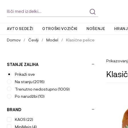
Skip
Skip
Išči:
to
to
navigation
content
AVTO SEDEŽI
OTROŠKI VOZIČKI
NOŠENJE
HRANJ
Domov
/
Čevlji
/
Model
/
Klasične pelice
Prikazovanj
STANJE ZALIHA
Klasi
Prikaži sve
Na stanju
(2016)
Trenutno nedostupno
(1009)
Ta
Po narudžbi
(10)
izdelek
ima
BRAND
več
različic.
KAOS
(22)
Možnosti
MiniMeis
(4)