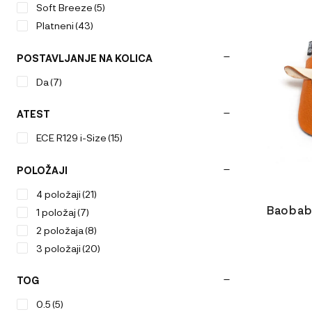
ima
Soft Breeze
(5)
več
Platneni
(43)
različic.
Možnosti
POSTAVLJANJE NA KOLICA
lahko
izberete
Da
(7)
na
strani
ATEST
izdelka
ECE R129 i-Size
(15)
POLOŽAJI
4 položaji
(21)
Baobaby
1 položaj
(7)
2 položaja
(8)
3 položaji
(20)
ODABERIT
TOG
VARIJACI
0.5
(5)