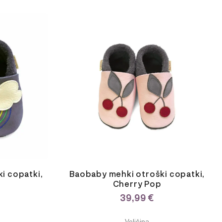
Ta
izdelek
ima
več
različic.
Možnosti
lahko
izberete
na
strani
izdelka
i copatki,
Baobaby mehki otroški copatki,
Cherry Pop
39,99
€
ODABERITE
Veličina