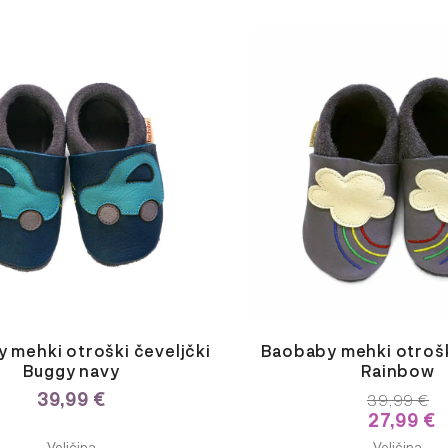
Ta
izdelek
ima
več
različic.
Možnosti
lahko
izberete
na
strani
izdelka
 mehki otroški čeveljčki
Baobaby mehki otrošk
Buggy navy
Rainbow
39,99
€
39,99
€
27,99
€
E
ODABERITE
Veličina
Veličina