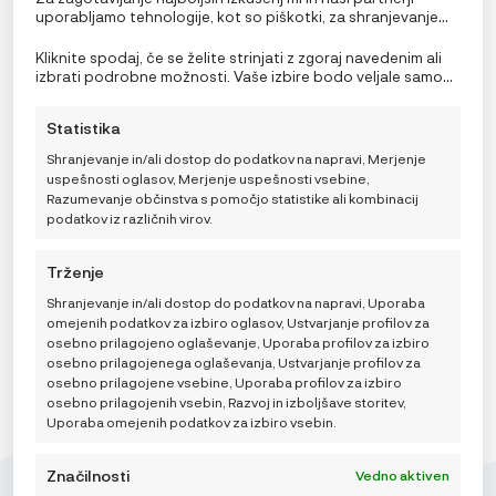
uporabljamo tehnologije, kot so piškotki, za shranjevanje
in/ali dostop do podatkov o napravi. Soglasje za te
tehnologije nam in našim partnerjem omogoča obdelavo
Kliknite spodaj, če se želite strinjati z zgoraj navedenim ali
osebnih podatkov, kot so vedenje pri brskanju ali edinstveni
izbrati podrobne možnosti. Vaše izbire bodo veljale samo
identifikatorji na tem spletnem mestu. Neprivolitev ali
za to spletno mesto. Nastavitve lahko kadar koli
preklic privolitve lahko negativno vpliva na nekatere
spremenite, vključno s preklicem soglasja, tako da
Statistika
funkcije in funkcije.
uporabite preklopna stikala v pravilniku o piškotkih ali
kliknete gumb za upravljanje soglasja na dnu zaslona.
Shranjevanje in/ali dostop do podatkov na napravi, Merjenje
uspešnosti oglasov, Merjenje uspešnosti vsebine,
Ergobaby blazinice za grizenje in podbradek za Omni
Razumevanje občinstva s pomočjo statistike ali kombinacij
nosilko – Safari Dreams
podatkov iz različnih virov.
19,90
€
Trženje
Shranjevanje in/ali dostop do podatkov na napravi, Uporaba
omejenih podatkov za izbiro oglasov, Ustvarjanje profilov za
TRENUTNO NEDOSTUPNO
osebno prilagojeno oglaševanje, Uporaba profilov za izbiro
osebno prilagojenega oglaševanja, Ustvarjanje profilov za
osebno prilagojene vsebine, Uporaba profilov za izbiro
osebno prilagojenih vsebin, Razvoj in izboljšave storitev,
Uporaba omejenih podatkov za izbiro vsebin.
Značilnosti
Vedno aktiven