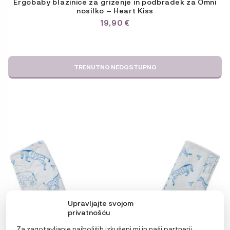
Ergobaby blazinice za grizenje in podbradek za Omni
nosilko – Heart Kiss
19,90
€
TRENUTNO NEDOSTUPNO
Upravljajte svojom
privatnošću
Za zagotavljanje najboljših izkušenj mi in naši partnerji