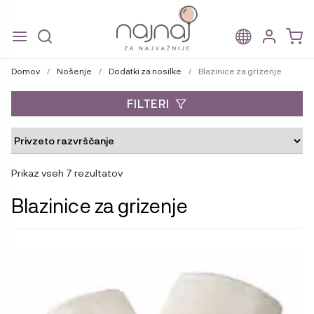
Skip
Skip
to
to
Domov
/
Nošenje
/
Dodatki za nosilke
/
Blazinice za grizenje
navigation
content
FILTERI
Prikaz vseh 7 rezultatov
Blazinice za grizenje