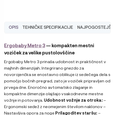
BeSafe
iZi
Go
Modular
X2
OPIS
TEHNIČKE SPECIFIKACIJE
NAJPOGOSTEJŠA 
i-
Size
avtosedež
Ergobaby Metro 3
— kompakten mestni
količina
voziček za velike pustolovščine
Ergobaby Metro 3 prinaša udobnost in praktičnost v
majhnih dimenzijah. Integrirano gnezdo za
novorojenčka se enostavno oblikuje iz sedečega dela s
pomočjo bočnih pregrad, zato je voziček pripravljen od
prvega dne. Enoročno avtomatsko zlaganje in
kompaktne dimenzije olajšajo vsakodnevne mestne
vožnje in potovanja.
Udobnost vožnje za otroka:
–
Ergonomski sedež z neomejenim številom naklonov –
Nastavljiva opora za noge
Prilagoditev staršu:
–