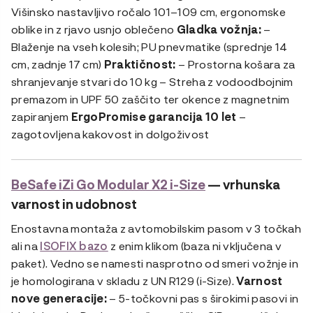
Višinsko nastavljivo ročalo 101–109 cm, ergonomske
oblike in z rjavo usnjo oblečeno
Gladka vožnja:
–
Blaženje na vseh kolesih; PU pnevmatike (sprednje 14
cm, zadnje 17 cm)
Praktičnost:
– Prostorna košara za
shranjevanje stvari do 10 kg – Streha z vodoodbojnim
premazom in UPF 50 zaščito ter okence z magnetnim
zapiranjem
ErgoPromise garancija 10 let
–
zagotovljena kakovost in dolgoživost
BeSafe iZi Go Modular X2 i-Size
— vrhunska
varnost in udobnost
Enostavna montaža z avtomobilskim pasom v 3 točkah
ali na
ISOFIX bazo
z enim klikom (baza ni vključena v
paket). Vedno se namesti nasprotno od smeri vožnje in
je homologirana v skladu z UN R129 (i-Size).
Varnost
nove generacije:
– 5-točkovni pas s širokimi pasovi in