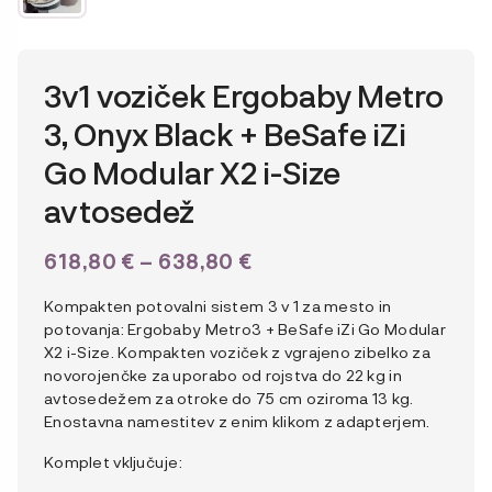
3v1 voziček Ergobaby Metro
3, Onyx Black + BeSafe iZi
Go Modular X2 i-Size
avtosedež
CENOVNI
618,80
€
–
638,80
€
RAZPON:
Kompakten potovalni sistem 3 v 1 za mesto in
OD
potovanja: Ergobaby Metro3 + BeSafe iZi Go Modular
618,80 €
X2 i-Size. Kompakten voziček z vgrajeno zibelko za
novorojenčke za uporabo od rojstva do 22 kg in
DO
avtosedežem za otroke do 75 cm oziroma 13 kg.
638,80 €
Enostavna namestitev z enim klikom z adapterjem.
Komplet vključuje: