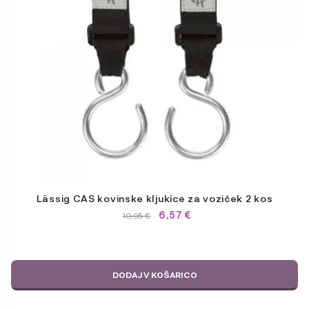
Lässig CAS kovinske kljukice za voziček 2 kos
6,57
€
IZVIRNA
TRENUTNA
10,95
€
CENA
CENA
JE
JE:
BILA:
10,95 €.
10,95 €.
DODAJ V KOŠARICO