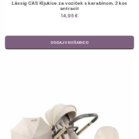
Lässig CAS Kljukice za voziček s karabinom, 2 kos
antracit
14,95
€
DODAJ V KOŠARICO