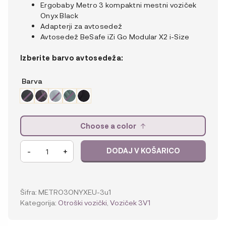
Ergobaby Metro 3 kompaktni mestni voziček
Onyx Black
Adapterji za avtosedež
Avtosedež BeSafe iZi Go Modular X2 i-Size
Izberite barvo avtosedeža:
Barva
Choose a color
3v1
-
+
DODAJ V KOŠARICO
voziček
Ergobaby
Metro
3,
Šifra:
METRO3ONYXEU-3u1
Onyx
Kategorija:
Otroški vozički
,
Voziček 3V1
Black
+