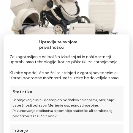
Upravljajte svojom
privatnošću
Za zagotavljanje najboljših izkušenj mi in naši partnerji
uporabljamo tehnologije, kot so piškotki, za shranjevanje
in/ali dostop do podatkov o napravi. Soglasje za te
tehnologije nam in našim partnerjem omogoča obdelavo
Kliknite spodaj, če se želite strinjati z zgoraj navedenim ali
osebnih podatkov, kot so vedenje pri brskanju ali edinstveni
izbrati podrobne možnosti. Vaše izbire bodo veljale samo
identifikatorji na tem spletnem mestu. Neprivolitev ali
za to spletno mesto. Nastavitve lahko kadar koli
preklic privolitve lahko negativno vpliva na nekatere
spremenite, vključno s preklicem soglasja, tako da
Statistika
funkcije in funkcije.
uporabite preklopna stikala v pravilniku o piškotkih ali
iCandy Peach 7 voziček 2v1, Biscotti Complete bundle
kliknete gumb za upravljanje soglasja na dnu zaslona.
Shranjevanje in/ali dostop do podatkov na napravi, Merjenje
1.119,20
€
IZVIRNA
TRENUTNA
1.399,00
€
uspešnosti oglasov, Merjenje uspešnosti vsebine,
CENA
CENA
Razumevanje občinstva s pomočjo statistike ali kombinacij
JE
JE:
podatkov iz različnih virov.
BILA:
1.399,00 €.
1.399,00 €.
DODAJ V KOŠARICO
Trženje