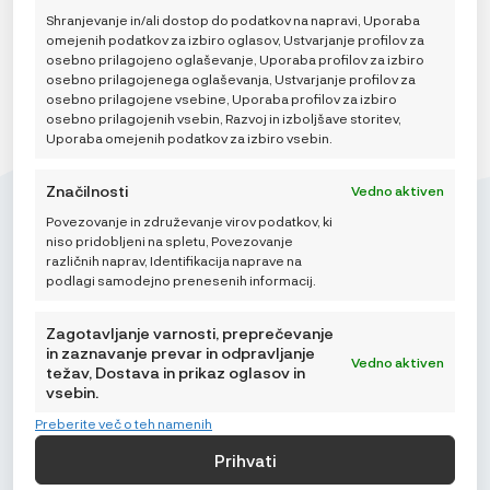
Shranjevanje in/ali dostop do podatkov na napravi, Uporaba
omejenih podatkov za izbiro oglasov, Ustvarjanje profilov za
osebno prilagojeno oglaševanje, Uporaba profilov za izbiro
osebno prilagojenega oglaševanja, Ustvarjanje profilov za
osebno prilagojene vsebine, Uporaba profilov za izbiro
osebno prilagojenih vsebin, Razvoj in izboljšave storitev,
Uporaba omejenih podatkov za izbiro vsebin.
Značilnosti
Vedno aktiven
Povezovanje in združevanje virov podatkov, ki
niso pridobljeni na spletu, Povezovanje
različnih naprav, Identifikacija naprave na
podlagi samodejno prenesenih informacij.
Mikroedra d.o.o.
(01) 48 22 132
Zagotavljanje varnosti, preprečevanje
info@najnaj.eu
in zaznavanje prevar in odpravljanje
Vedno aktiven
težav, Dostava in prikaz oglasov in
vsebin.
TIPS
Preberite več o teh namenih
PODRŠKA
Prihvati