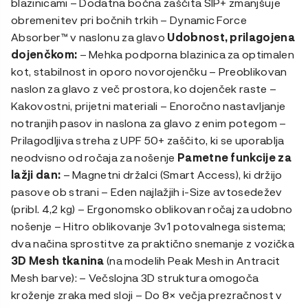
blazinicami – Dodatna bočna zaščita SIP+ zmanjšuje
obremenitev pri bočnih trkih – Dynamic Force
Absorber™ v naslonu za glavo
Udobnost, prilagojena
dojenčkom:
– Mehka podporna blazinica za optimalen
kot, stabilnost in oporo novorojenčku – Preoblikovan
naslon za glavo z več prostora, ko dojenček raste –
Kakovostni, prijetni materiali – Enoročno nastavljanje
notranjih pasov in naslona za glavo z enim potegom –
Prilagodljiva streha z UPF 50+ zaščito, ki se uporablja
neodvisno od ročaja za nošenje
Pametne funkcije za
lažji dan:
– Magnetni držalci (Smart Access), ki držijo
pasove ob strani – Eden najlažjih i-Size avtosedežev
(pribl. 4,2 kg) – Ergonomsko oblikovan ročaj za udobno
nošenje – Hitro oblikovanje 3v1 potovalnega sistema;
dva načina sprostitve za praktično snemanje z vozička
3D Mesh tkanina
(na modelih Peak Mesh in Antracit
Mesh barve): – Večslojna 3D struktura omogoča
kroženje zraka med sloji – Do 8× večja prezračnost v