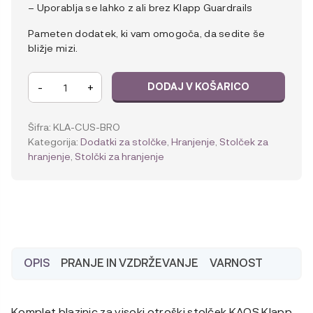
– Uporablja se lahko z ali brez Klapp Guardrails
Pameten dodatek, ki vam omogoča, da sedite še
bližje mizi.
KAOS
-
+
DODAJ V KOŠARICO
Klapp
Set
blazin
Šifra:
KLA-CUS-BRO
Brown
Kategorija:
Dodatki za stolčke
,
Hranjenje
,
Stolček za
količina
hranjenje
,
Stolčki za hranjenje
OPIS
PRANJE IN VZDRŽEVANJE
VARNOST
Komplet blazinic za visoki otroški stolček KAOS Klapp