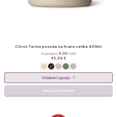
Citron Termo posoda za hrano velika 400ml
Ocenjeno
5.00
od 5
45,99
€
Odaberi opciju
DODAJ V KOŠARICO
Ta
izdelek