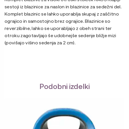
sestoji iz blazinice za naslon in blazinice za sedežni del.
Komplet blazinic se lahko uporablja skupaj z zaščitno
ograjico in samostojno brez ograjice. Blazinice so
reverzibilne, lahko se uporabljajo z obeh strani ter
otroku zagotavljajo še udobnejše sedenje bližje mizi
(povišajo višino sedenja za 2 cm).
Podobni izdelki
Ta
izdelek
ima
več
različic.