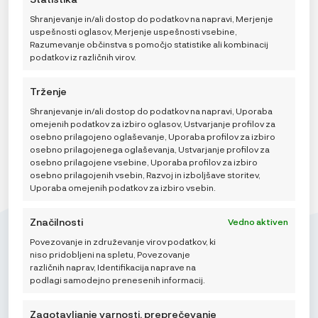
uporabite preklopna stikala v pravilniku o piškotkih ali
kliknete gumb za upravljanje soglasja na dnu zaslona.
Shranjevanje in/ali dostop do podatkov na napravi, Merjenje
uspešnosti oglasov, Merjenje uspešnosti vsebine,
Razumevanje občinstva s pomočjo statistike ali kombinacij
Odaberi opciju
podatkov iz različnih virov.
DODAJ V KOŠARICO
Trženje
Shranjevanje in/ali dostop do podatkov na napravi, Uporaba
omejenih podatkov za izbiro oglasov, Ustvarjanje profilov za
osebno prilagojeno oglaševanje, Uporaba profilov za izbiro
osebno prilagojenega oglaševanja, Ustvarjanje profilov za
osebno prilagojene vsebine, Uporaba profilov za izbiro
osebno prilagojenih vsebin, Razvoj in izboljšave storitev,
Uporaba omejenih podatkov za izbiro vsebin.
Značilnosti
Vedno aktiven
Povezovanje in združevanje virov podatkov, ki
niso pridobljeni na spletu, Povezovanje
različnih naprav, Identifikacija naprave na
podlagi samodejno prenesenih informacij.
Mikroedra d.o.o.
(01) 48 22 132
Zagotavljanje varnosti, preprečevanje