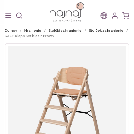
Skip
Skip
to
to
Domov
/
Hranjenje
/
Stolčki za hranjenje
/
Stolček za hranjenje
/
navigation
content
KAOS Klapp Set blazin Brown