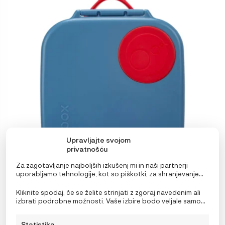
ima
več
različic.
Možnosti
lahko
izberete
na
strani
izdelka
Upravljajte svojom
privatnošću
Za zagotavljanje najboljših izkušenj mi in naši partnerji
uporabljamo tehnologije, kot so piškotki, za shranjevanje
in/ali dostop do podatkov o napravi. Soglasje za te
tehnologije nam in našim partnerjem omogoča obdelavo
Kliknite spodaj, če se želite strinjati z zgoraj navedenim ali
b.box Mini Škatla za malico
osebnih podatkov, kot so vedenje pri brskanju ali edinstveni
izbrati podrobne možnosti. Vaše izbire bodo veljale samo
identifikatorji na tem spletnem mestu. Neprivolitev ali
18,99
€
za to spletno mesto. Nastavitve lahko kadar koli
preklic privolitve lahko negativno vpliva na nekatere
spremenite, vključno s preklicem soglasja, tako da
Statistika
funkcije in funkcije.