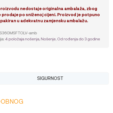
roizvodu nedostaje originalna ambalaža, zbog
 prodaje po sniženoj cijeni
. Proizvod je potpuno
zapakiran u adekvatnu zamjensku ambalažu.
S360MSFTOLV-amb
ja:
4 položaja nošenja
,
Nošenje
,
Od rođenja do 3 godine
SIGURNOST
UDOBNOG