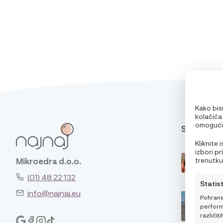
Kako bism
kolačića
omogućit
SAVJETI
pri pregl
oglase. 
Kliknite
značajke 
izbori p
trenutku,
Mikroedra d.o.o.
klikom n
(01) 48 22 132
Statis
info@najnaj.eu
Pohrana
performa
različiti