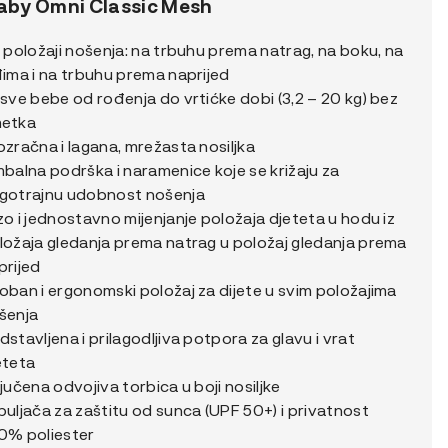
aby Omni Classic Mesh
JE:
i položaji nošenja: na trbuhu prema natrag, na boku, na
179,90 €.
đima i na trbuhu prema naprijed
0 €.
 sve bebe od rođenja do vrtićke dobi (3,2 – 20 kg) bez
etka
ozračna i lagana, mrežasta nosiljka
mbalna podrška i naramenice koje se križaju za
gotrajnu udobnost nošenja
zo i jednostavno mijenjanje položaja djeteta u hodu iz
ložaja gledanja prema natrag u položaj gledanja prema
prijed
oban i ergonomski položaj za dijete u svim položajima
šenja
dstavljena i prilagodljiva potpora za glavu i vrat
eteta
ljučena odvojiva torbica u boji nosiljke
puljača za zaštitu od sunca (UPF 50+) i privatnost
0% poliester