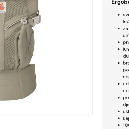
Ergob
BILA
sv
JE:
le
179,9
za
um
pr
lu
du
br
po
na
ud
no
po
dj
uk
ka
10