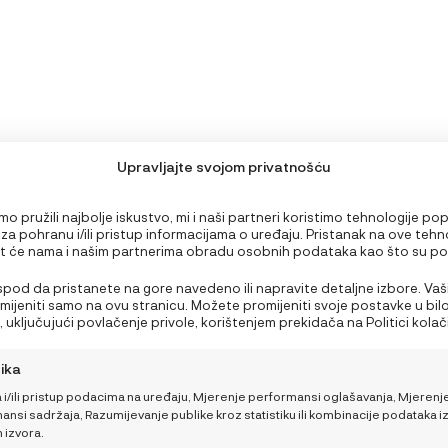
Upravljajte svojom privatnošću
o pružili najbolje iskustvo, mi i naši partneri koristimo tehnologije po
 za pohranu i/ili pristup informacijama o uređaju. Pristanak na ove tehn
 će nama i našim partnerima obradu osobnih podataka kao što su p
PODRŠKA
edavanju ili jedinstveni ID-ovi na ovoj stranici i prikazujemo (ne)person
Nepristanak ili povlačenje privole može negativno utjecati na određen
 ispod da pristanete na gore navedeno ili napravite detaljne izbore. Vaš
Što ponijeti bebi za
Moj račun
i funkcije.
rimijeniti samo na ovu stranicu. Možete promijeniti svoje postavke u bil
obrok na plaži ili izletu?
 uključujući povlačenje privole, korištenjem prekidača na Politici kolačić
Nutricionistica donosi 3
NajNaj korisnički centar
a gumb za upravljanje privolom na dnu ekrana.
brza recepta
tika
Opći uvjeti kupnje i poslova
 i/ili pristup podacima na uređaju, Mjerenje performansi oglašavanja, Mjerenj
Kako pomoći bebi da
Načini plaćanja i sigurnost
nsi sadržaja, Razumijevanje publike kroz statistiku ili kombinacije podataka i
lakše podnese vrućine
h izvora.
Dostava