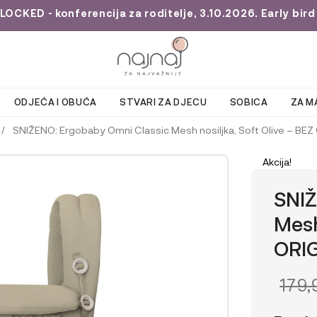
KED - konferencija za roditelje, 3.10.2026. Early bird 
ODJEĆA I OBUĆA
STVARI ZA DJECU
SOBICA
ZA M
/
SNIŽENO: Ergobaby Omni Classic Mesh nosiljka, Soft Olive – B
Akcija!
SNIŽ
Mesh
ORI
IZV
179
CIJE