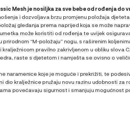
sic Mesh je nosiljka za sve bebe od rođenja do vr
ošenja i dozvoljava brzu promjenu položaja djeteta 
položaj gledanja prema naprijed koja se može naprav
 umetka može koristiti od rođenja te uvijek osigurava
u prirodnom “M-položaju” nogu, s raširenim koljenima,
 i kralježnicom pravilno zakrivljenom u obliku slova 
edra, raste s djetetom i namješta se ovisno o veličin
 naramenice koje je moguće i prekrižiti, te podesiv
 dio kralježnice pružaju novu razinu udobnosti za r
ama povećavaju sigurnost i smanjuju mogućnost p