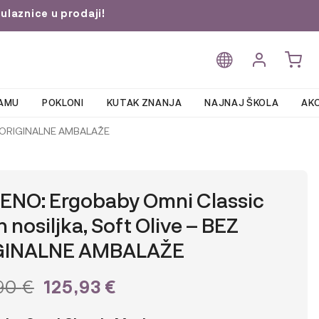
ulaznice u prodaji!
AMU
POKLONI
KUTAK ZNANJA
NAJNAJ ŠKOLA
AKC
EZ ORIGINALNE AMBALAŽE
ENO: Ergobaby Omni Classic
 nosiljka, Soft Olive – BEZ
GINALNE AMBALAŽE
ORNA
TRENUTNA
125,93
€
,90
€
NA
CIJENA