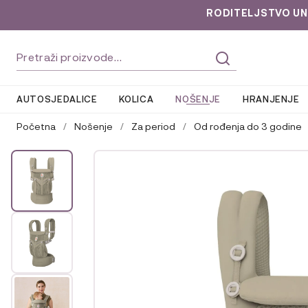
RODITELJSTVO UNLOC
Preskoči
Skoči
Pretraži:
na
do
navigaciju
sadržaja
AUTOSJEDALICE
KOLICA
NOŠENJE
HRANJENJE
Početna
/
Nošenje
/
Za period
/
Od rođenja do 3 godine