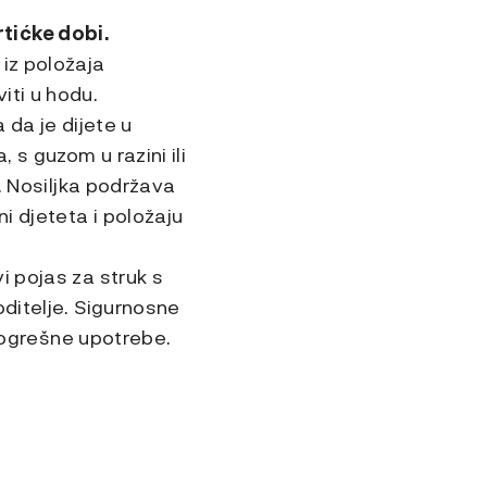
tićke dobi.
iz položaja
iti u hodu.
 da je dijete u
 s guzom u razini ili
C. Nosiljka podržava
i djeteta i položaju
i pojas za struk s
oditelje. Sigurnosne
ogrešne upotrebe.