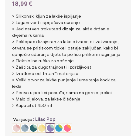
18,99
€
> Silikonski kljun za lakše ispijanje
> Lagani ventil sprječava curenje
> Jedinstven trokutasti dizajn za lakše držanje
dvjema rukama
> Poklopac dizajniran za lako otvaranje i zatvaranje,
otvara se pritiskom tipke i ostaje zaključan, kako bi
spriječio udaranje djeteta po licu prilikom naginjanja
> Fleksibilna ručka za nošenje
> Zaštita za dugotrajnost i izdržljivost
> Izrađeno od Tritan™ materijala
> Veliki otvor za lakše punjenje i umetanje kockica
leda
> Perivo u perilici posuđa, samo na gornjoj polici
> Malo dijelova, za lakše čišćenje
> Kapacitet 450 ml
Varijacija
: Lilac Pop