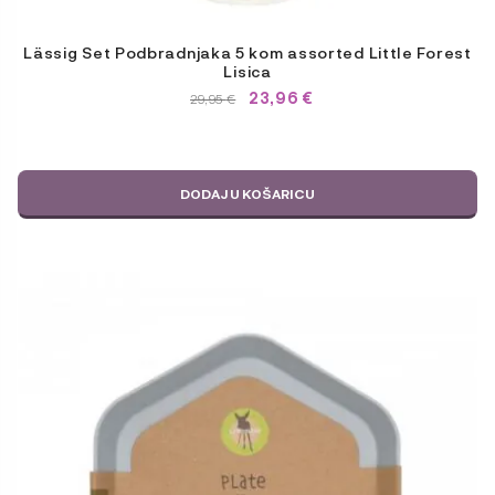
Lässig Set Podbradnjaka 5 kom assorted Little Forest
Lisica
23,96
€
IZVORNA
TRENUTNA
29,95
€
CIJENA
CIJENA
BILA
JE:
JE:
29,95 €.
29,95 €.
DODAJ U KOŠARICU