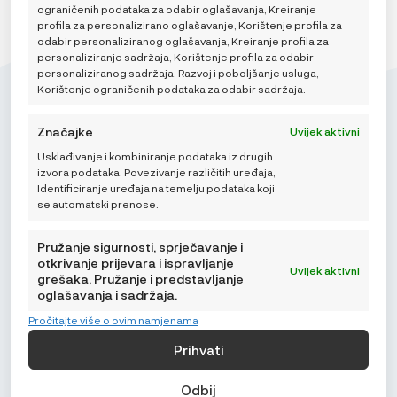
ograničenih podataka za odabir oglašavanja, Kreiranje
profila za personalizirano oglašavanje, Korištenje profila za
odabir personaliziranog oglašavanja, Kreiranje profila za
personaliziranje sadržaja, Korištenje profila za odabir
personaliziranog sadržaja, Razvoj i poboljšanje usluga,
Korištenje ograničenih podataka za odabir sadržaja.
Značajke
Uvijek aktivni
Usklađivanje i kombiniranje podataka iz drugih
Mikroedra d.o.o.
izvora podataka, Povezivanje različitih uređaja,
(01) 48 22 132
Identificiranje uređaja na temelju podataka koji
se automatski prenose.
info@najnaj.eu
Pružanje sigurnosti, sprječavanje i
otkrivanje prijevara i ispravljanje
Uvijek aktivni
grešaka, Pružanje i predstavljanje
oglašavanja i sadržaja.
SAVJETI
Pročitajte više o ovim namjenama
PODRŠKA
Prihvati
NAJNAJ.EU
Odbij