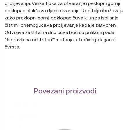
prolijevanja. Velika tipka za otvaranje i peklopni gornji
poklopac olakšava djeci otvaranje. Roditelji obožavaju
kako preklopni gornji poklopac čuva kljun za ispijanje
čistim i onemogućava prolijevanje kada je zatvoren.
Odvojiva zaštita na dnu čuva bočicu prilikom pada.
Napravljena od Tritan™ materijala, bočica je lagana i
čvrsta.
Povezani proizvodi