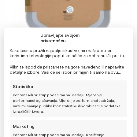
Upravljajte svojom
privatnošću
Kako bismo pružili najbolje iskustvo, mi i naši partneri
koristimo tehnologije poput kolačića za pohranu i/ili pristup
informacijama o uređaju. Pristanak na ove tehnologije
omogućit će nama i našim partnerima obradu osobnih
Kliknite ispod da pristanete na gore navedeno ili napravite
podataka kao što su ponašanje pri pregledavanju ili
Lässig Tanjur Geo sivo plavi
detaljne izbore. Vaši će se izbori primijeniti samo na ovu
jedinstveni ID-ovi na ovoj stranici i prikazujemo
stranicu. Možete promijeniti svoje postavke u bilo kojem
9,95
€
(ne)personalizirane oglase. Nepristanak ili povlačenje
trenutku, uključujući povlačenje privole, korištenjem
Statistika
privole može negativno utjecati na određene značajke i
prekidača na Politici kolačića ili klikom na gumb za
funkcije.
upravljanje privolom na dnu ekrana.
Pohrana i/ili pristup podacima na uređaju, Mjerenje
performansi oglašavanja, Mjerenje performansi sadržaja,
DODAJ U KOŠARICU
Razumijevanje publike kroz statistiku ili kombinacije podataka
iz različitih izvora.
Marketing
Pohrana i/ili pristup podacima na uređaju, Korištenje