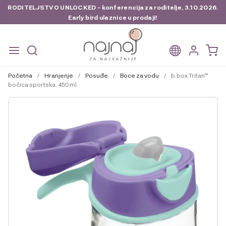
RODITELJSTVO UNLOCKED - konferencija za roditelje, 3.10.2026.
Early bird ulaznice u prodaji!
Preskoči
Skoči
na
do
Početna
/
Hranjenje
/
Posuđe
/
Boce za vodu
/
b.box Tritan™
navigaciju
sadržaja
bočica sportska, 450 ml