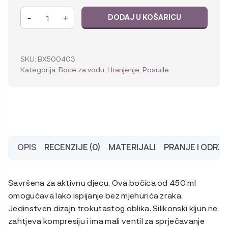
b.box
-
+
DODAJ U KOŠARICU
Tritan™
bočica
sportska,
450
SKU:
BX500403
ml
Kategorija:
Boce za vodu
,
Hranjenje
,
Posuđe
količina
OPIS
RECENZIJE (0)
MATERIJALI
PRANJE I ODRŽ
Savršena za aktivnu djecu. Ova bočica od 450 ml
omogućava lako ispijanje bez mjehurića zraka.
Jedinstven dizajn trokutastog oblika. Silikonski kljun ne
zahtjeva kompresiju i ima mali ventil za sprječavanje