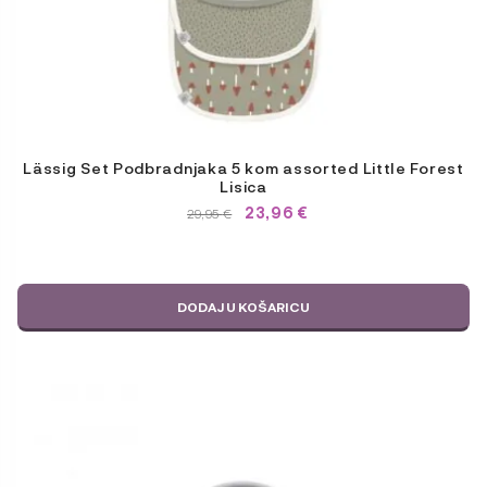
Lässig Set Podbradnjaka 5 kom assorted Little Forest
Lisica
23,96
€
IZVORNA
TRENUTNA
29,95
€
CIJENA
CIJENA
BILA
JE:
JE:
29,95 €.
29,95 €.
DODAJ U KOŠARICU