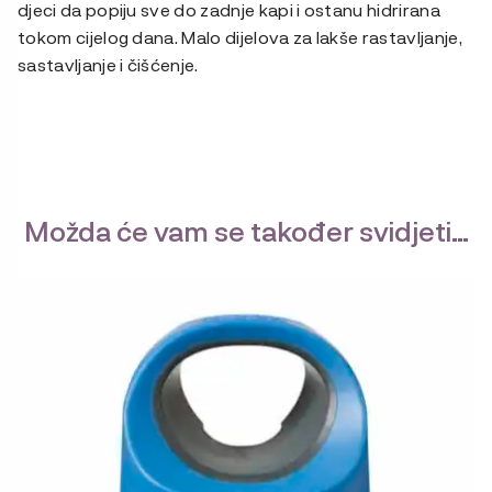
djeci da popiju sve do zadnje kapi i ostanu hidrirana
tokom cijelog dana. Malo dijelova za lakše rastavljanje,
sastavljanje i čišćenje.
Možda će vam se također svidjeti…
Ovaj
proizvod
ima
više
varijanti.
Opcije
se
mogu
odabrati