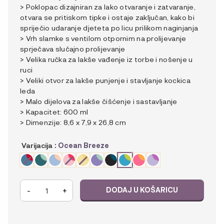
> Poklopac dizajniran za lako otvaranje i zatvaranje,
otvara se pritiskom tipke i ostaje zaključan, kako bi
spriječio udaranje djeteta po licu prilikom naginjanja
> Vrh slamke s ventilom otpornim na prolijevanje
sprječava slučajno prolijevanje
> Velika ručka za lakše vađenje iz torbe i nošenje u
ruci
> Veliki otvor za lakše punjenje i stavljanje kockica
leda
> Malo dijelova za lakše čišćenje i sastavljanje
> Kapacitet: 600 ml
> Dimenzije: 8,6 x 7,9 x 26,8 cm
Varijacija
: Ocean Breeze
b.box
-
+
DODAJ U KOŠARICU
Tritan™
bočica
sa