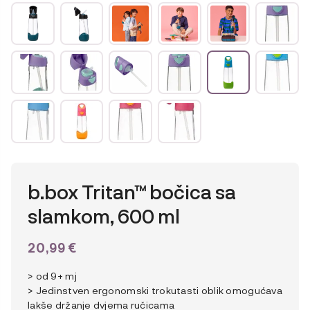
b.box Tritan™ bočica sa
slamkom, 600 ml
20,99
€
> od 9+ mj
> Jedinstven ergonomski trokutasti oblik omogućava
lakše držanje dvjema ručicama