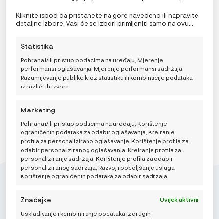
informacijama o uređaju. Pristanak na ove tehnologije
omogućit će nama i našim partnerima obradu osobnih
Kliknite ispod da pristanete na gore navedeno ili napravite
podataka kao što su ponašanje pri pregledavanju ili
Lässig Tanjur Geo sivo plavi
detaljne izbore. Vaši će se izbori primijeniti samo na ovu
jedinstveni ID-ovi na ovoj stranici i prikazujemo
stranicu. Možete promijeniti svoje postavke u bilo kojem
9,95
€
(ne)personalizirane oglase. Nepristanak ili povlačenje
trenutku, uključujući povlačenje privole, korištenjem
Statistika
privole može negativno utjecati na određene značajke i
prekidača na Politici kolačića ili klikom na gumb za
funkcije.
upravljanje privolom na dnu ekrana.
Pohrana i/ili pristup podacima na uređaju, Mjerenje
performansi oglašavanja, Mjerenje performansi sadržaja,
DODAJ U KOŠARICU
Razumijevanje publike kroz statistiku ili kombinacije podataka
iz različitih izvora.
Marketing
Pohrana i/ili pristup podacima na uređaju, Korištenje
ograničenih podataka za odabir oglašavanja, Kreiranje
profila za personalizirano oglašavanje, Korištenje profila za
odabir personaliziranog oglašavanja, Kreiranje profila za
personaliziranje sadržaja, Korištenje profila za odabir
personaliziranog sadržaja, Razvoj i poboljšanje usluga,
Korištenje ograničenih podataka za odabir sadržaja.
Značajke
Uvijek aktivni
Usklađivanje i kombiniranje podataka iz drugih
Mikroedra d.o.o.