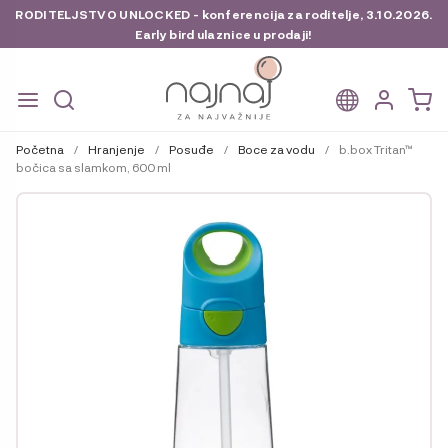
RODITELJSTVO UNLOCKED - konferencija za roditelje, 3.10.2026.
Early bird ulaznice u prodaji!
Preskoči
Skoči
na
do
Početna
/
Hranjenje
/
Posuđe
/
Boce za vodu
/
b.box Tritan™
navigaciju
sadržaja
bočica sa slamkom, 600 ml