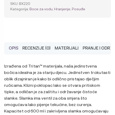
slamkom,
SKU:
BX220
600
Kategorija:
Boce za vodu
,
Hranjenje
,
Posuđe
ml
količina
OPIS
RECENZIJE (0)
MATERIJALI
PRANJE I ODRŽ
Izrađena od Tritan™ materijala, naša jedinstvena
bočica idealna je za stariju djecu. Jedinstven trokutasti
oblik dizajniran je kako bi odlično pristajao dječjim
ručicama. Klizni poklopac lako se otvara pritiskom
tipke, a odličan je za zaštitu i održavanje čistoće
slamke. Slamka ima ventil za oba smjera što
omogućava lako pijenje tekućine, bez curenja.
Kapacitet od 600 ml i zakrivljena slamka omogućavaju