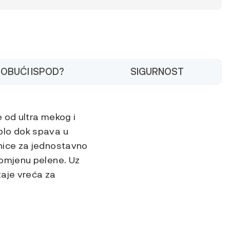
 OBUĆI ISPOD?
SIGURNOST
 od ultra mekog i
plo dok spava u
nice za jednostavno
romjenu pelene. Uz
taje vreća za