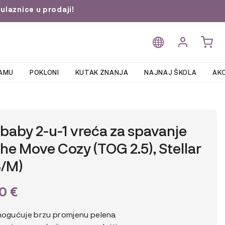
ulaznice u prodaji!
AMU
POKLONI
KUTAK ZNANJA
NAJNAJ ŠKOLA
AKC
)
baby 2-u-1 vreća za spavanje
he Move Cozy (TOG 2.5), Stellar
8/M)
90
€
ogućuje brzu promjenu pelena