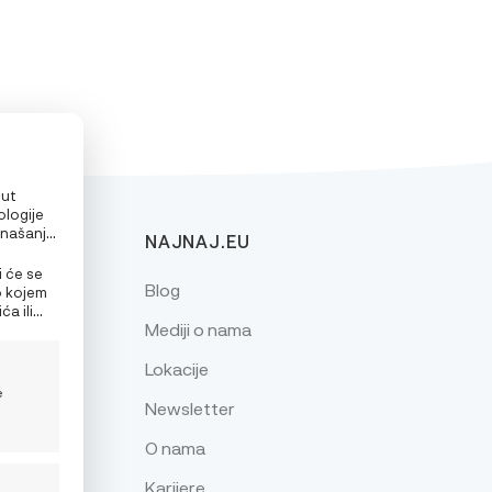
put
ologije
onašanje
NAJNAJ.EU
alizirane
e
i će se
Blog
o kojem
a ili
Mediji o nama
nja
Lokacije
e
Newsletter
z
O nama
Karijere