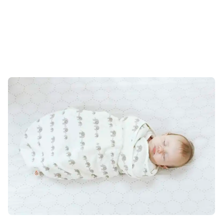
Ovaj
proizvod
ima
više
varijanti.
Opcije
se
mogu
odabrati
na
stranici
proizvoda