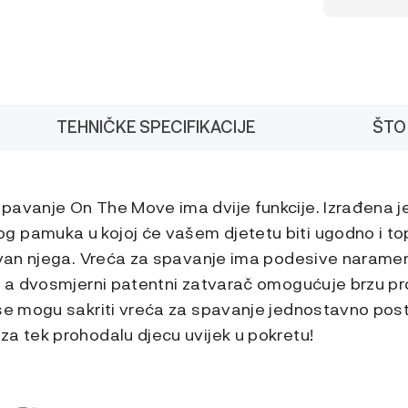
The
Move
Cozy
(TOG
2.5),
Stellar
(6-
TEHNIČKE SPECIFIKACIJE
ŠTO
18/M)
količina
pavanje On The Move ima dvije funkcije. Izrađena je
 pamuka u kojoj će vašem djetetu biti ugodno i to
izvan njega. Vreća za spavanje ima podesive narame
e, a dvosmjerni patentni zatvarač omogućuje brzu p
 se mogu sakriti vreća za spavanje jednostavno pos
za tek prohodalu djecu uvijek u pokretu!