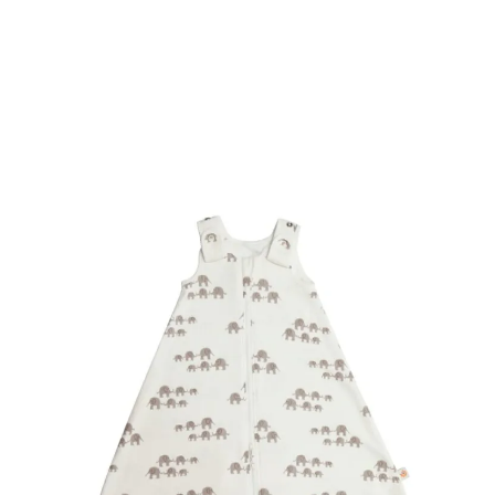
Ovaj
proizvod
ima
više
varijanti.
Opcije
se
mogu
odabrati
na
stranici
proizvoda