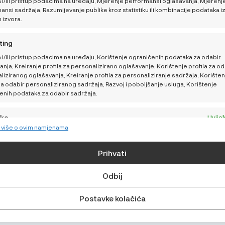
 i/ili pristup podacima na uređaju, Mjerenje performansi oglašavanja, Mjerenj
Kako pomoći bebi da
Načini plaćanja i sigurnost
nsi sadržaja, Razumijevanje publike kroz statistiku ili kombinacije podataka i
lakše podnese vrućine
h izvora.
Dostava
Kako sigurno putovati
ting
Sigurnosna obavijest
tijekom ljeta
 i/ili pristup podacima na uređaju, Korištenje ograničenih podataka za odabir
Povrati, zamjene i reklamaci
nja, Kreiranje profila za personalizirano oglašavanje, Korištenje profila za od
iziranog oglašavanja, Kreiranje profila za personaliziranje sadržaja, Korišten
Raskid ugovora
za odabir personaliziranog sadržaja, Razvoj i poboljšanje usluga, Korištenje
enih podataka za odabir sadržaja.
Postavke Privatnosti
Izjava o privatnosti (EU)
jke
Uvijek
e više o ovim namjenama
vanje i kombiniranje podataka iz drugih izvora podataka, Povezivanje
Odricanje od odgovornosti
ih uređaja, Identificiranje uređaja na temelju podataka koji se
ski prenose.
GDPR pravilnik
Prihvati
Impressum
e sigurnosti, sprječavanje i otkrivanje prijevara i
Odbij
ljanje grešaka, Pružanje i predstavljanje oglašavanja i
Uvijek
ja.
Postavke kolačića
© Najnaj.eu 2026.