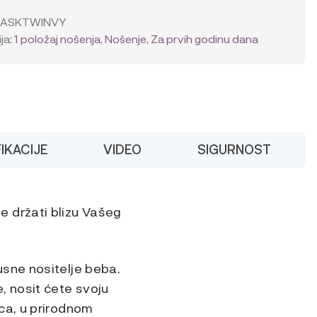
ble
ASKTWINVY
ja:
1 položaj nošenja
,
Nošenje
,
Za prvih godinu dana
IKACIJE
VIDEO
SIGURNOST
 držati blizu Vašeg
usne nositelje beba.
, nosit ćete svoju
ca, u prirodnom