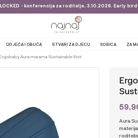
KED - konferencija za roditelje, 3.10.2026. Early bird 
ODJEĆA I OBUĆA
STVARI ZA DJECU
SOBICA
ZA M
Ergobaby Aura marama Sustainable Knit
Erg
Sust
59,
Aura Su
materij
roditelj