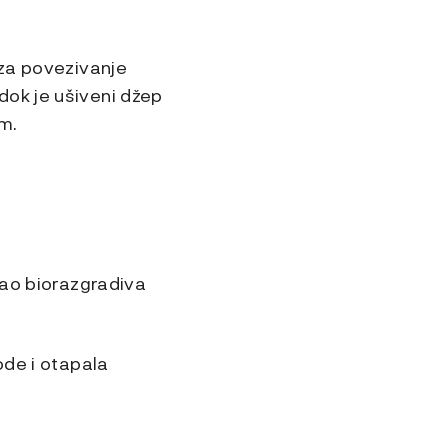
 za povezivanje
dok je ušiveni džep
m.
kao biorazgradiva
ode i otapala