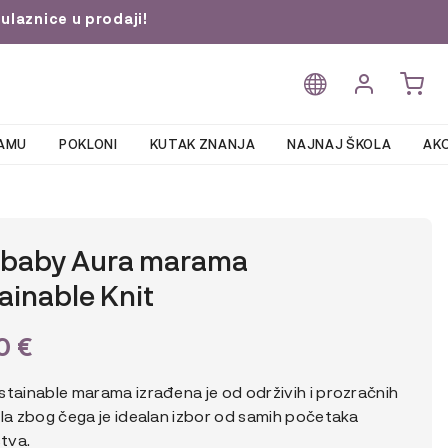
ulaznice u prodaji!
AMU
POKLONI
KUTAK ZNANJA
NAJNAJ ŠKOLA
AKC
obaby Aura marama
ainable Knit
90
€
stainable marama izrađena je od održivih i prozračnih
ala zbog čega je idealan izbor od samih početaka
stva.