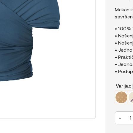
Mekani m
savršen
• 100% 
• Nošenj
• Nošenj
• Jedno
• Prakt
• Jednos
• Podup
Varijaci
Ergobab
-
Aura
marama