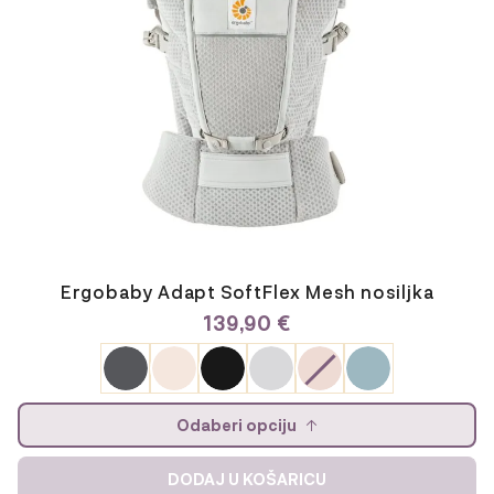
na
stranici
proizvoda
Ergobaby Adapt SoftFlex Mesh nosiljka
139,90
€
Odaberi opciju
DODAJ U KOŠARICU