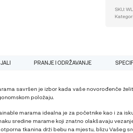
Sustaina
Knit
SKU:
WL
količina
Kategori
JALI
PRANJE I ODRŽAVANJE
SPECIF
rama savršen je izbor kada vaše novorođenče želite
rgonomskom položaju.
inable marama idealna je za početnike kao i za isk
znaku sredine marame koji znatno olakšavaju vezanje
otporna tkanina drži bebu na mjestu, blizu Vašeg sr