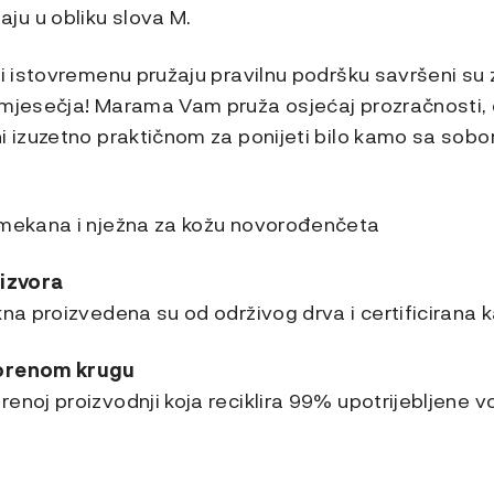
u u obliku slova M.
ji istovremenu pružaju pravilnu podršku savršeni su
omjesečja! Marama Vam pruža osjećaj prozračnosti, 
i izuzetno praktičnom za ponijeti bilo kamo sa sobo
 mekana i nježna za kožu novorođenčeta
 izvora
kna proizvedena su od održivog drva i certificirana 
vorenom krugu
enoj proizvodnji koja reciklira 99% upotrijebljene v