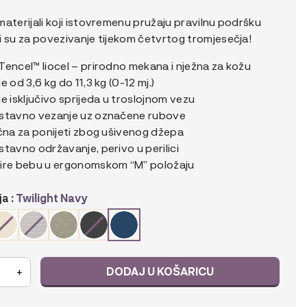
aterijali koji istovremenu pružaju pravilnu podršku
i su za povezivanje tijekom četvrtog tromjesečja!
Tencel™ liocel – prirodno mekana i nježna za kožu
e od 3,6 kg do 11,3 kg (0-12 mj.)
e isključivo sprijeda u troslojnom vezu
stavno vezanje uz označene rubove
ična za ponijeti zbog ušivenog džepa
tavno održavanje, perivo u perilici
ire bebu u ergonomskom “M” položaju
ja
: Twilight Navy
y
DODAJ U KOŠARICU
+