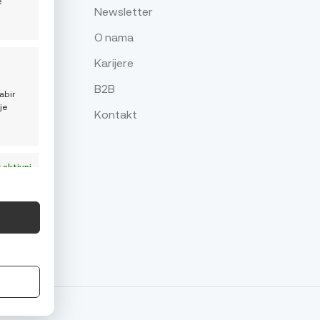
e
Newsletter
z
O nama
Karijere
je
B2B
abir
je
Kontakt
 aktivni
 aktivni