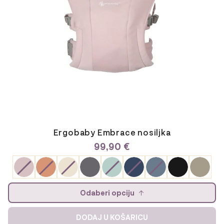
na
stranici
proizvoda
Ergobaby Embrace nosiljka
99,90
€
Odaberi opciju
DODAJ U KOŠARICU