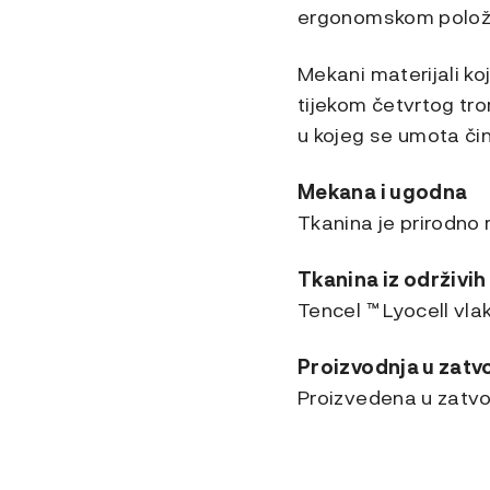
ergonomskom položaj
Mekani materijali ko
tijekom četvrtog tr
u kojeg se umota čin
Mekana i ugodna
Tkanina je prirodno
Tkanina iz održivih
Tencel ™ Lyocell vla
Proizvodnja u zat
Proizvedena u zatvor