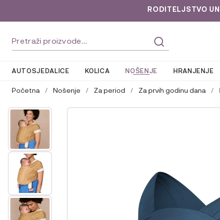
RODITELJSTVO UNLOC
Preskoči
Skoči
Pretraži:
na
do
navigaciju
sadržaja
AUTOSJEDALICE
KOLICA
NOŠENJE
HRANJENJE
Početna
/
Nošenje
/
Za period
/
Za prvih godinu dana
/