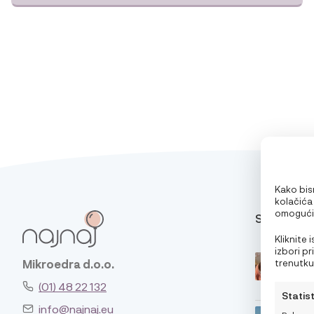
Kako bism
kolačića
omogućit
SAVJETI
pri pregl
oglase. 
Kliknite
značajke 
izbori p
trenutku,
Mikroedra d.o.o.
klikom n
(01) 48 22 132
Statis
info@najnaj.eu