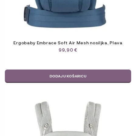
Ergobaby Embrace Soft Air Mesh nosiljka, Plava
99,90
€
DODAJ U KOŠARICU
Ovaj
proizvod
ima
više
varijanti.
Opcije
se