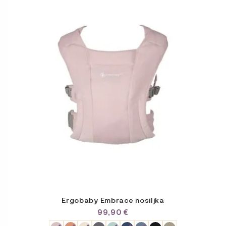
ima
više
varijanti.
Opcije
se
mogu
odabrati
na
stranici
proizvoda
Ergobaby Embrace nosiljka
99,90
€