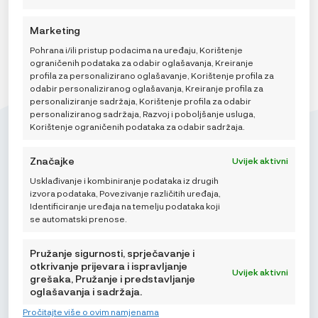
Marketing
Pohrana i/ili pristup podacima na uređaju, Korištenje
ograničenih podataka za odabir oglašavanja, Kreiranje
profila za personalizirano oglašavanje, Korištenje profila za
odabir personaliziranog oglašavanja, Kreiranje profila za
personaliziranje sadržaja, Korištenje profila za odabir
personaliziranog sadržaja, Razvoj i poboljšanje usluga,
Korištenje ograničenih podataka za odabir sadržaja.
Značajke
Uvijek aktivni
Usklađivanje i kombiniranje podataka iz drugih
Mikroedra d.o.o.
izvora podataka, Povezivanje različitih uređaja,
(01) 48 22 132
Identificiranje uređaja na temelju podataka koji
se automatski prenose.
info@najnaj.eu
Pružanje sigurnosti, sprječavanje i
otkrivanje prijevara i ispravljanje
Uvijek aktivni
grešaka, Pružanje i predstavljanje
oglašavanja i sadržaja.
SAVJETI
Pročitajte više o ovim namjenama