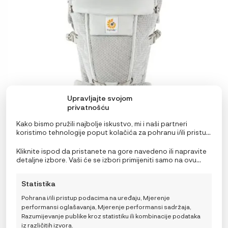
mogu
odabrati
na
stranici
proizvoda
Upravljajte svojom
privatnošću
Kako bismo pružili najbolje iskustvo, mi i naši partneri
koristimo tehnologije poput kolačića za pohranu i/ili pristup
informacijama o uređaju. Pristanak na ove tehnologije
Ergobaby Adapt SoftFlex Mesh nosiljka
omogućit će nama i našim partnerima obradu osobnih
Kliknite ispod da pristanete na gore navedeno ili napravite
podataka kao što su ponašanje pri pregledavanju ili
detaljne izbore. Vaši će se izbori primijeniti samo na ovu
139,90
€
jedinstveni ID-ovi na ovoj stranici i prikazujemo
stranicu. Možete promijeniti svoje postavke u bilo kojem
(ne)personalizirane oglase. Nepristanak ili povlačenje
trenutku, uključujući povlačenje privole, korištenjem
Statistika
privole može negativno utjecati na određene značajke i
prekidača na Politici kolačića ili klikom na gumb za
funkcije.
upravljanje privolom na dnu ekrana.
139,90
€
Pohrana i/ili pristup podacima na uređaju, Mjerenje
performansi oglašavanja, Mjerenje performansi sadržaja,
DODAJ U KOŠARICU
Razumijevanje publike kroz statistiku ili kombinacije podataka
iz različitih izvora.