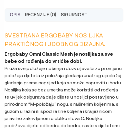
OPIS
RECENZIJE (0)
SIGURNOST
SVESTRANA
ERGOBABY NOSILJKA
PRAKTIČNOG I UDOBNOG DIZAJNA.
Ergobaby Omni Classic Mesh je nosiljka za sve
bebe od rođenja do vrtićke dobi.
Pruža sve položaje nošenja i dozvoljava brzu promjenu
položaja djeteta iz položaja gledanja unatrag u položaj
gledanja prema naprijed koja se može napraviti u hodu.
Nosiljka koja se bez umetka može koristiti od rođenja
te uvijek osigurava da je dijete u nosiljci postavljeno u
prirodnom “M-položaju” nogu, s raširenim koljenima, s
guzom u razini ili ispod razine koljena i kralježnicom
pravilno zakrivljenom u obliku slova C. Nosiljka
podržava dijete od bedra do bedra, raste s djetetom i