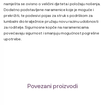
namješta se ovisno o veličini djeteta i položaju nošenja.
Dodatno podstavljene naramenice koje je moguće i
prekrižiti, te podesivi pojas za struk s podrškom za
lumbalni dio kralježnice pružaju novu razinu udobnosti
za roditelje. Sigurnosne kopče na naramenicama
povećavaju sigurnost i smanjuju mogućnost pogrešne
upotrebe.
Povezani proizvodi
Ovaj
proizvod