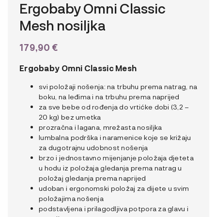
Ergobaby Omni Classic
Mesh nosiljka
179,90
€
Ergobaby Omni Classic Mesh
svi položaji nošenja: na trbuhu prema natrag, na
boku, na leđima i na trbuhu prema naprijed
za sve bebe od rođenja do vrtićke dobi (3,2 –
20 kg) bez umetka
prozračna i lagana, mrežasta nosiljka
lumbalna podrška i naramenice koje se križaju
za dugotrajnu udobnost nošenja
brzo i jednostavno mijenjanje položaja djeteta
u hodu iz položaja gledanja prema natrag u
položaj gledanja prema naprijed
udoban i ergonomski položaj za dijete u svim
položajima nošenja
podstavljena i prilagodljiva potpora za glavu i