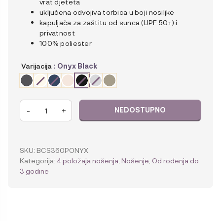
vrat djeteta
uključena odvojiva torbica u boji nosiljke
kapuljača za zaštitu od sunca (UPF 50+) i
privatnost
100% poliester
Varijacija
: Onyx Black
Ergobaby
-
+
Omni
Classic
Mesh
nosiljka
SKU:
BCS360PONYX
količina
Kategorija:
4 položaja nošenja
,
Nošenje
,
Od rođenja do
3 godine