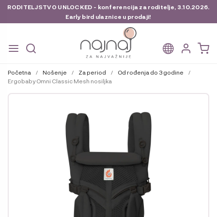
RODITELJSTVO UNLOCKED - konferencija za roditelje, 3.10.2026.
Early bird ulaznice u prodaji!
Preskoči
Skoči
na
do
Početna
/
Nošenje
/
Za period
/
Od rođenja do 3 godine
/
navigaciju
sadržaja
Ergobaby Omni Classic Mesh nosiljka