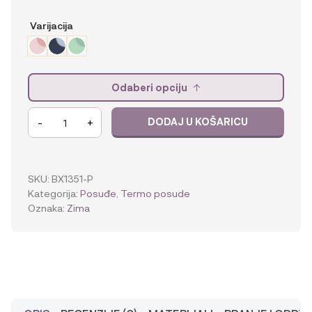
Varijacija
Odaberi opciju
b.box
-
+
DODAJ U KOŠARICU
Termo
posuda
za
hranu
SKU:
BX1351-P
količina
Kategorija:
Posuđe
,
Termo posude
Oznaka:
Zima