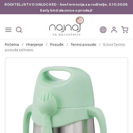
RODITELJSTVO UNLOCKED - konferencija za roditelje, 3.10.2026.
Early bird ulaznice u prodaji!
Preskoči
Skoči
na
do
Početna
/
Hranjenje
/
Posuđe
/
Termo posude
/
b.box Termo
navigaciju
sadržaja
posuda za hranu