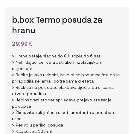
b.box Termo posuda za
hranu
29,99
€
> Hrana ostaje hladna do 8 ili topla do 6 sati
> Nehrđajući čelik s trostrukom izolacijskom
stijenkom
> Ručke je lako ukloniti, kako bi se posudica što bolje
prilagodila željama i potrebama djeteta
> Ručkica na poklopcu olakšava dječici da si sama
otvore posudicu
> Jedinstvani stoper sprječava prejako stezanje
poklopca
> Žlica/vilica uključena u set, umetnuta u poseban
utor
> Perivo u perilici posuđa
> Kapacitet: 335 ml