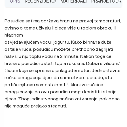
OPIS
RECENZIJE (0)
MATERIJALI
PRANJE I ODRŽ
Posudica satima održava hranu na pravoj temperaturi,
ovisno o tome uživaju li djeca više u toplom obroku ili
hladnom
osvježavajućem voću i jogurtu. Kako bi hrana duže
ostala vruća, posudicu možete prethodno zagrijati
nalivši u nju toplu vodu na 2 minute. Nakon toga će
hrana u posudici ostati topla i ukusna. Dolazi s vilicom/
žlicom koja se sprema u prilagođeni utor. Jednostavne
ručke omogućuju djeci da sami otvore posudu, što
potiče njihovu samostalnost. Uklonjive ručkice
omogućavaju da ovu posudicu mogu koristiti i starija
djeca. Zbog jedinstvenog načina zatvaranja, poklopac
nije moguće prejako stegnuti.