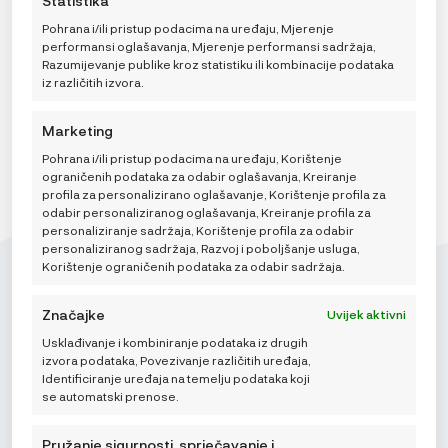
Statistika
privole može negativno utjecati na određene značajke i
prekidača na Politici kolačića ili klikom na gumb za
funkcije.
upravljanje privolom na dnu ekrana.
Pohrana i/ili pristup podacima na uređaju, Mjerenje
performansi oglašavanja, Mjerenje performansi sadržaja,
DODAJ U KOŠARICU
Razumijevanje publike kroz statistiku ili kombinacije podataka
iz različitih izvora.
Marketing
Pohrana i/ili pristup podacima na uređaju, Korištenje
ograničenih podataka za odabir oglašavanja, Kreiranje
profila za personalizirano oglašavanje, Korištenje profila za
odabir personaliziranog oglašavanja, Kreiranje profila za
personaliziranje sadržaja, Korištenje profila za odabir
personaliziranog sadržaja, Razvoj i poboljšanje usluga,
Korištenje ograničenih podataka za odabir sadržaja.
Značajke
Uvijek aktivni
Usklađivanje i kombiniranje podataka iz drugih
Mikroedra d.o.o.
izvora podataka, Povezivanje različitih uređaja,
(01) 48 22 132
Identificiranje uređaja na temelju podataka koji
se automatski prenose.
info@najnaj.eu
Pružanje sigurnosti, sprječavanje i