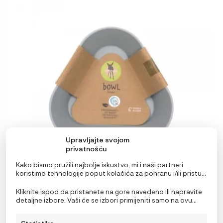
Upravljajte svojom
privatnošću
Kako bismo pružili najbolje iskustvo, mi i naši partneri
koristimo tehnologije poput kolačića za pohranu i/ili pristup
informacijama o uređaju. Pristanak na ove tehnologije
omogućit će nama i našim partnerima obradu osobnih
Kliknite ispod da pristanete na gore navedeno ili napravite
podataka kao što su ponašanje pri pregledavanju ili
Lässig Zdjelica Geo sivo plava
detaljne izbore. Vaši će se izbori primijeniti samo na ovu
jedinstveni ID-ovi na ovoj stranici i prikazujemo
stranicu. Možete promijeniti svoje postavke u bilo kojem
8,95
€
(ne)personalizirane oglase. Nepristanak ili povlačenje
trenutku, uključujući povlačenje privole, korištenjem