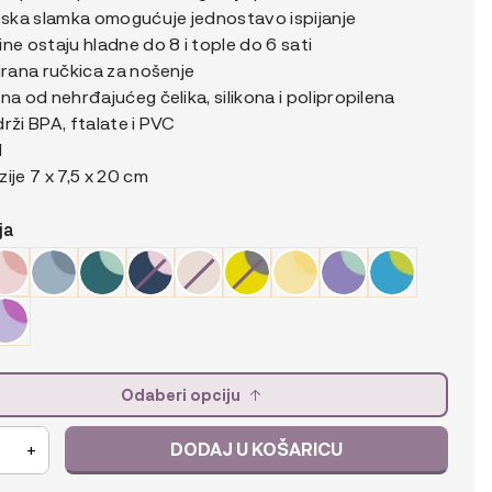
26,99 €
onska slamka omogućuje jednostavo ispijanje
DO
ne ostaju hladne do 8 i tople do 6 sati
irana ručkica za nošenje
27,99 €
na od nehrđajućeg čelika, silikona i polipropilena
rži BPA, ftalate i PVC
l
ije 7 x 7,5 x 20 cm
ja
Odaberi opciju
DODAJ U KOŠARICU
+