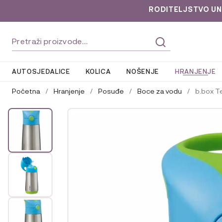
RODITELJSTVO UNLOC
Preskoči
Skoči
Pretraži:
na
do
navigaciju
sadržaja
AUTOSJEDALICE
KOLICA
NOŠENJE
HRANJENJE
Početna
/
Hranjenje
/
Posuđe
/
Boce za vodu
/
b.box T