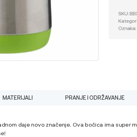
sa
slamkom
SKU:
BB
350
Kategori
ml
Oznaka
količina
MATERIJALI
PRANJE I ODRŽAVANJE
adnom daje novo značenje. Ova bočica ima super m
ne!