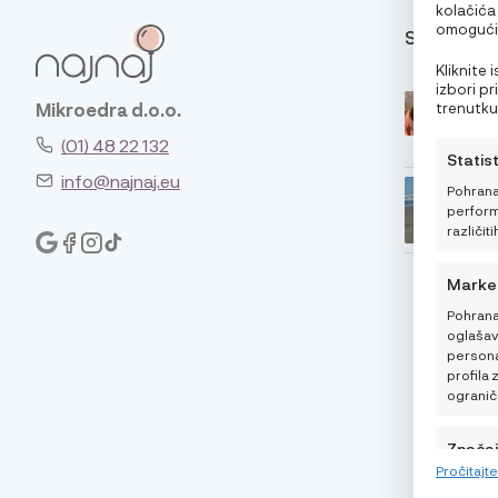
kolačića
omogućit
SAVJETI
pri pregl
oglase. 
Kliknite
značajke 
izbori p
trenutku,
Mikroedra d.o.o.
klikom n
(01) 48 22 132
Statis
info@najnaj.eu
Pohrana
performa
različiti
Marke
Pohrana
oglašava
personal
profila 
ogranič
Znača
Pročitajt
Usklađi