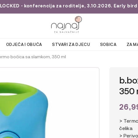
KED - konferencija za roditelje, 3.10.2026. Early bird 
ODJEĆA I OBUĆA
STVARI ZA DJECU
SOBICA
ZA M
ermo bočica sa slamkom, 350 ml
b.bo
350 
26,
> Termo
čelika
> Perivo