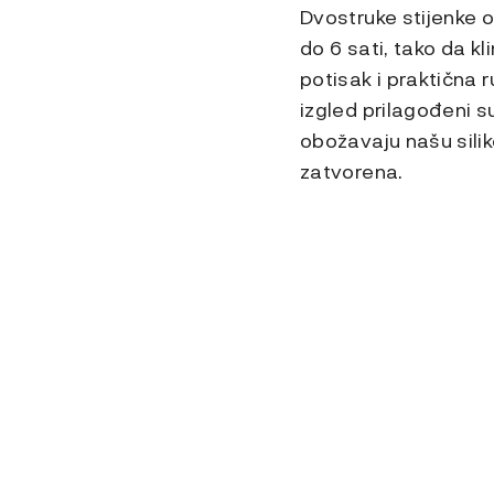
Dvostruke stijenke 
do 6 sati, tako da k
potisak i praktična 
izgled prilagođeni s
obožavaju našu sili
zatvorena.