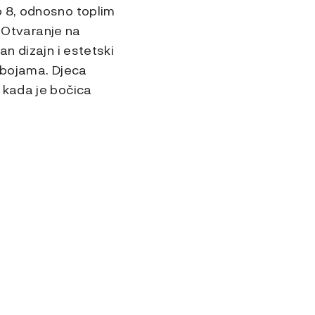
o 8, odnosno toplim
. Otvaranje na
n dizajn i estetski
x bojama. Djeca
 kada je bočica