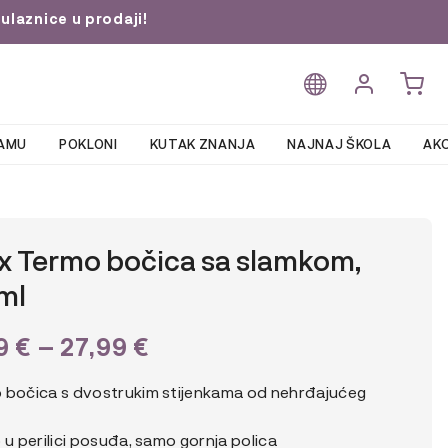
ulaznice u prodaji!
AMU
POKLONI
KUTAK ZNANJA
NAJNAJ ŠKOLA
AKC
x Termo bočica sa slamkom,
ml
RASPON
99
€
–
27,99
€
CIJENA:
 bočica s dvostrukim stijenkama od nehrđajućeg
OD
 u perilici posuđa, samo gornja polica