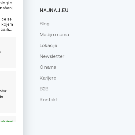
ologije
onašanje
NAJNAJ.EU
alizirane
e
i će se
Blog
o kojem
a ili
Mediji o nama
nja
Lokacije
e
Newsletter
z
O nama
Karijere
je
B2B
abir
je
Kontakt
 aktivni