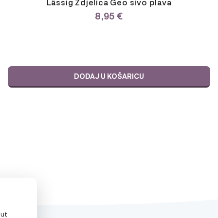
Lässig Zdjelica Geo sivo plava
8,95
€
DODAJ U KOŠARICU
put