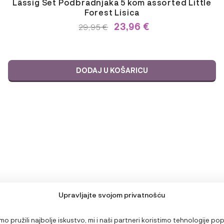
Lässig Set Podbradnjaka 5 kom assorted Little
Forest Lisica
23,96
€
IZVORNA
TRENUTNA
29,95
€
CIJENA
CIJENA
BILA
JE:
JE:
29,95 €.
29,95 €.
DODAJ U KOŠARICU
Upravljajte svojom privatnošću
o pružili najbolje iskustvo, mi i naši partneri koristimo tehnologije po