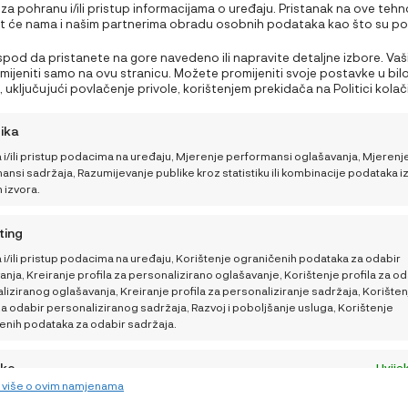
 za pohranu i/ili pristup informacijama o uređaju. Pristanak na ove tehn
 će nama i našim partnerima obradu osobnih podataka kao što su p
PODRŠKA
edavanju ili jedinstveni ID-ovi na ovoj stranici i prikazujemo (ne)person
Nepristanak ili povlačenje privole može negativno utjecati na određen
 ispod da pristanete na gore navedeno ili napravite detaljne izbore. Vaš
Što ponijeti bebi za
Moj račun
i funkcije.
rimijeniti samo na ovu stranicu. Možete promijeniti svoje postavke u bil
obrok na plaži ili izletu?
 uključujući povlačenje privole, korištenjem prekidača na Politici kolačić
Nutricionistica donosi 3
NajNaj korisnički centar
a gumb za upravljanje privolom na dnu ekrana.
brza recepta
tika
Opći uvjeti kupnje i poslova
 i/ili pristup podacima na uređaju, Mjerenje performansi oglašavanja, Mjerenj
Kako pomoći bebi da
Načini plaćanja i sigurnost
nsi sadržaja, Razumijevanje publike kroz statistiku ili kombinacije podataka i
lakše podnese vrućine
h izvora.
Dostava
Kako sigurno putovati
ting
Sigurnosna obavijest
tijekom ljeta
 i/ili pristup podacima na uređaju, Korištenje ograničenih podataka za odabir
Povrati, zamjene i reklamaci
nja, Kreiranje profila za personalizirano oglašavanje, Korištenje profila za od
iziranog oglašavanja, Kreiranje profila za personaliziranje sadržaja, Korišten
Raskid ugovora
za odabir personaliziranog sadržaja, Razvoj i poboljšanje usluga, Korištenje
enih podataka za odabir sadržaja.
Postavke Privatnosti
Izjava o privatnosti (EU)
jke
Uvijek
e više o ovim namjenama
vanje i kombiniranje podataka iz drugih izvora podataka, Povezivanje
Odricanje od odgovornosti