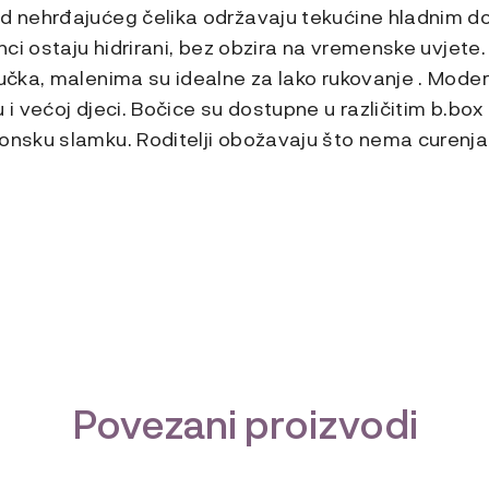
od nehrđajućeg čelika održavaju tekućine hladnim d
linci ostaju hidrirani, bez obzira na vremenske uvjete
ručka, malenima su idealne za lako rukovanje . Modera
u i većoj djeci. Bočice su dostupne u različitim b.bo
konsku slamku. Roditelji obožavaju što nema curenja
Povezani proizvodi