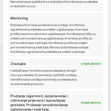
Razumijevanje publike kroz statistiku ili kombinacije podataka
iz različitih izvora.
DODAJ U KOŠARICU
Marketing
Pohrana i/ili pristup podacima na uređaju, Korištenje
ograničenih podataka za odabir oglašavanja, Kreiranje
profila za personalizirano oglašavanje, Korištenje profila za
odabir personaliziranog oglašavanja, Kreiranje profila za
personaliziranje sadržaja, Korištenje profila za odabir
personaliziranog sadržaja, Razvoj i poboljšanje usluga,
Korištenje ograničenih podataka za odabir sadržaja.
Značajke
Uvijek aktivni
Usklađivanje i kombiniranje podataka iz drugih
Mikroedra d.o.o.
izvora podataka, Povezivanje različitih uređaja,
(01) 48 22 132
Identificiranje uređaja na temelju podataka koji
se automatski prenose.
info@najnaj.eu
Pružanje sigurnosti, sprječavanje i
otkrivanje prijevara i ispravljanje
Uvijek aktivni
grešaka, Pružanje i predstavljanje
oglašavanja i sadržaja.