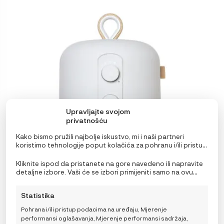
Upravljajte svojom
privatnošću
Kako bismo pružili najbolje iskustvo, mi i naši partneri
koristimo tehnologije poput kolačića za pohranu i/ili pristup
informacijama o uređaju. Pristanak na ove tehnologije
omogućit će nama i našim partnerima obradu osobnih
Kliknite ispod da pristanete na gore navedeno ili napravite
podataka kao što su ponašanje pri pregledavanju ili
detaljne izbore. Vaši će se izbori primijeniti samo na ovu
jedinstveni ID-ovi na ovoj stranici i prikazujemo
stranicu. Možete promijeniti svoje postavke u bilo kojem
(ne)personalizirane oglase. Nepristanak ili povlačenje
trenutku, uključujući povlačenje privole, korištenjem
Statistika
privole može negativno utjecati na određene značajke i
prekidača na Politici kolačića ili klikom na gumb za
Membantu motor za ljuljanje LeeLo02 – Sivi
funkcije.
upravljanje privolom na dnu ekrana.
Pohrana i/ili pristup podacima na uređaju, Mjerenje
269,00
€
performansi oglašavanja, Mjerenje performansi sadržaja,