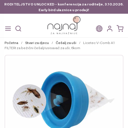
RODITELJSTVO UNLOCKED - konferencija za roditelje, 3.10.2026.
Early bird ulaznice u prodaji!
Preskoči
Skoči
na
do
Početna
/
Stvari za djecu
/
Češalj za uši
/
Licetec V-Comb A1
navigaciju
sadržaja
FILTERI za bežični češalj/usisavač za uši, 6kom