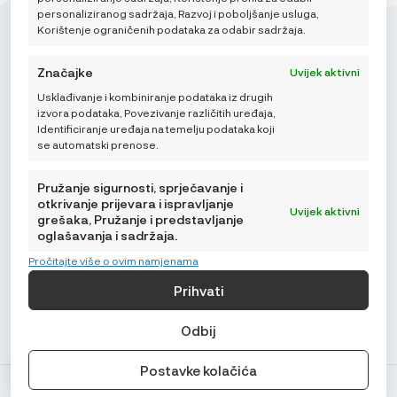
personaliziranog sadržaja, Razvoj i poboljšanje usluga,
Korištenje ograničenih podataka za odabir sadržaja.
Značajke
Uvijek aktivni
Mikroedra d.o.o.
Usklađivanje i kombiniranje podataka iz drugih
izvora podataka, Povezivanje različitih uređaja,
(01) 48 22 132
Identificiranje uređaja na temelju podataka koji
se automatski prenose.
info@najnaj.eu
Pružanje sigurnosti, sprječavanje i
otkrivanje prijevara i ispravljanje
Uvijek aktivni
grešaka, Pružanje i predstavljanje
oglašavanja i sadržaja.
SAVJETI
Pročitajte više o ovim namjenama
PODRŠKA
Prihvati
NAJNAJ.EU
Odbij
Postavke kolačića
© Najnaj.eu 2026.