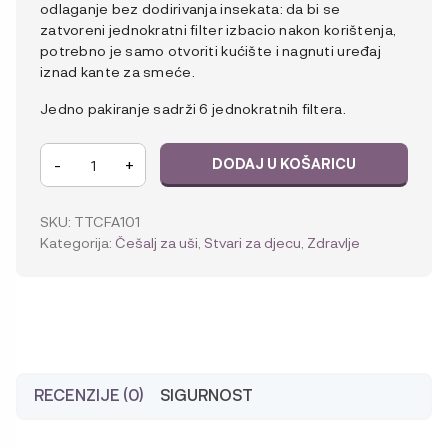
odlaganje bez dodirivanja insekata: da bi se
zatvoreni jednokratni filter izbacio nakon korištenja,
potrebno je samo otvoriti kućište i nagnuti uređaj
iznad kante za smeće.
Jedno pakiranje sadrži 6 jednokratnih filtera.
Licetec
-
+
DODAJ U KOŠARICU
V-
Comb
A1
SKU:
TTCFA101
FILTERI
Kategorija:
Češalj za uši
,
Stvari za djecu
,
Zdravlje
za
bežični
češalj/usisavač
za
uši,
6kom
količina
RECENZIJE (0)
SIGURNOST