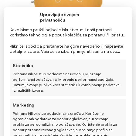
Upravljajte svojom
privatnošću
Kako bismo pružili najbolje iskustvo, mi i naši partneri
koristimo tehnologije poput kolačića za pohranu i/ili pristup
informacijama o uređaju. Pristanak na ove tehnologije
omogućit će nama i našim partnerima obradu osobnih
Kliknite ispod da pristanete na gore navedeno ili napravite
Lässig Tiny Ruksak About Friends Lav
podataka kao što su ponašanje pri pregledavanju ili
detaljne izbore. Vaši će se izbori primijeniti samo na ovu
jedinstveni ID-ovi na ovoj stranici i prikazujemo
stranicu. Možete promijeniti svoje postavke u bilo kojem
24,95
€
(ne)personalizirane oglase. Nepristanak ili povlačenje
trenutku, uključujući povlačenje privole, korištenjem
Statistika
privole može negativno utjecati na određene značajke i
prekidača na Politici kolačića ili klikom na gumb za
funkcije.
upravljanje privolom na dnu ekrana.
Pohrana i/ili pristup podacima na uređaju, Mjerenje
performansi oglašavanja, Mjerenje performansi sadržaja,
DODAJ U KOŠARICU
Razumijevanje publike kroz statistiku ili kombinacije podataka
iz različitih izvora.
Marketing
Pohrana i/ili pristup podacima na uređaju, Korištenje
ograničenih podataka za odabir oglašavanja, Kreiranje
profila za personalizirano oglašavanje, Korištenje profila za
odabir personaliziranog oglašavanja, Kreiranje profila za
personaliziranje sadržaja, Korištenje profila za odabir