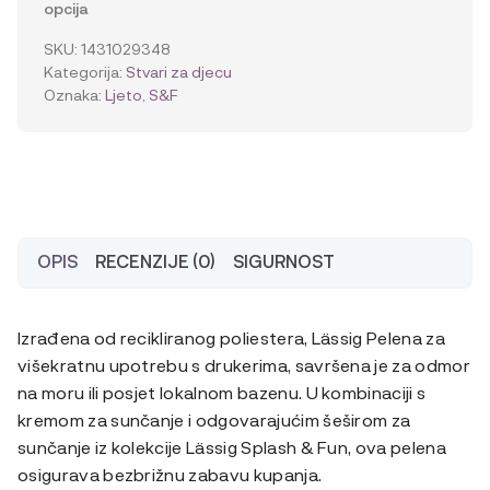
opcija
caramel
količina
SKU:
1431029348
Kategorija:
Stvari za djecu
Oznaka:
Ljeto
,
S&F
OPIS
RECENZIJE (0)
SIGURNOST
Izrađena od recikliranog poliestera, Lässig Pelena za
višekratnu upotrebu s drukerima, savršena je za odmor
na moru ili posjet lokalnom bazenu. U kombinaciji s
kremom za sunčanje i odgovarajućim šeširom za
sunčanje iz kolekcije Lässig Splash & Fun, ova pelena
osigurava bezbrižnu zabavu kupanja.