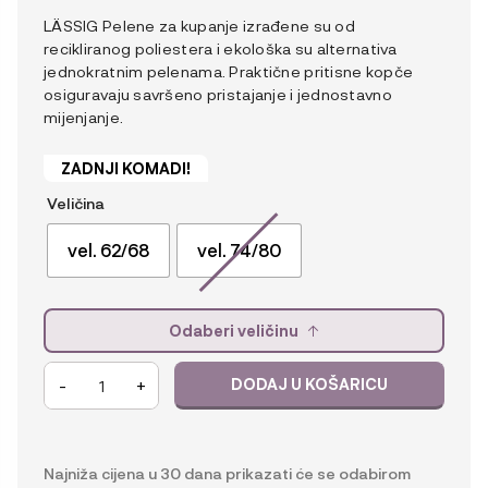
LÄSSIG Pelene za kupanje izrađene su od
recikliranog poliestera i ekološka su alternativa
jednokratnim pelenama. Praktične pritisne kopče
osiguravaju savršeno pristajanje i jednostavno
mijenjanje.
ZADNJI KOMADI!
Veličina
vel. 62/68
vel. 74/80
Odaberi veličinu
Lässig
-
+
DODAJ U KOŠARICU
Pelena
za
kupanje
s
Najniža cijena u 30 dana prikazati će se odabirom
drukerima