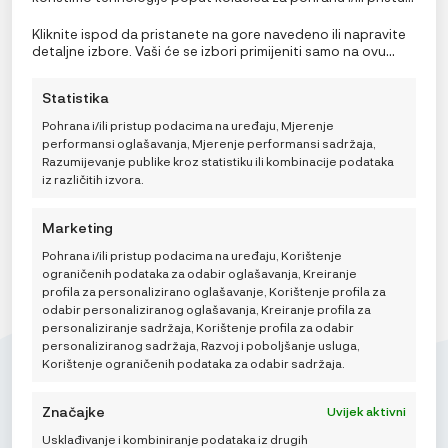
informacijama o uređaju. Pristanak na ove tehnologije
omogućit će nama i našim partnerima obradu osobnih
Kliknite ispod da pristanete na gore navedeno ili napravite
podataka kao što su ponašanje pri pregledavanju ili
Lässig Tiny Ruksak About Friends Zečić
detaljne izbore. Vaši će se izbori primijeniti samo na ovu
jedinstveni ID-ovi na ovoj stranici i prikazujemo
stranicu. Možete promijeniti svoje postavke u bilo kojem
24,95
€
(ne)personalizirane oglase. Nepristanak ili povlačenje
trenutku, uključujući povlačenje privole, korištenjem
Statistika
privole može negativno utjecati na određene značajke i
prekidača na Politici kolačića ili klikom na gumb za
funkcije.
upravljanje privolom na dnu ekrana.
Pohrana i/ili pristup podacima na uređaju, Mjerenje
performansi oglašavanja, Mjerenje performansi sadržaja,
DODAJ U KOŠARICU
Razumijevanje publike kroz statistiku ili kombinacije podataka
iz različitih izvora.
Marketing
Pohrana i/ili pristup podacima na uređaju, Korištenje
ograničenih podataka za odabir oglašavanja, Kreiranje
profila za personalizirano oglašavanje, Korištenje profila za
odabir personaliziranog oglašavanja, Kreiranje profila za
personaliziranje sadržaja, Korištenje profila za odabir
personaliziranog sadržaja, Razvoj i poboljšanje usluga,
Korištenje ograničenih podataka za odabir sadržaja.
Značajke
Uvijek aktivni
Usklađivanje i kombiniranje podataka iz drugih
Mikroedra d.o.o.