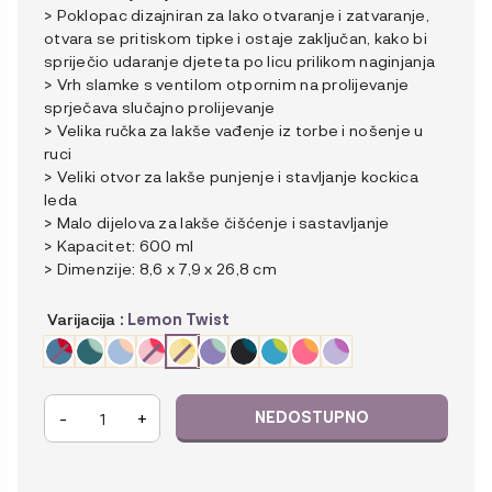
> Poklopac dizajniran za lako otvaranje i zatvaranje,
otvara se pritiskom tipke i ostaje zaključan, kako bi
spriječio udaranje djeteta po licu prilikom naginjanja
> Vrh slamke s ventilom otpornim na prolijevanje
sprječava slučajno prolijevanje
> Velika ručka za lakše vađenje iz torbe i nošenje u
ruci
> Veliki otvor za lakše punjenje i stavljanje kockica
leda
> Malo dijelova za lakše čišćenje i sastavljanje
> Kapacitet: 600 ml
> Dimenzije: 8,6 x 7,9 x 26,8 cm
Varijacija
: Lemon Twist
b.box
-
+
Tritan™
bočica
sa