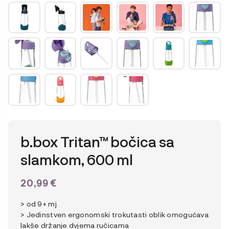
b.box Tritan™ bočica sa
slamkom, 600 ml
20,99
€
> od 9+ mj
> Jedinstven ergonomski trokutasti oblik omogućava
lakše držanje dvjema ručicama