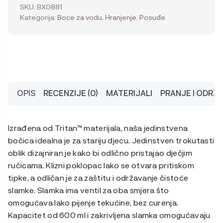
slamkom,
SKU:
BX0881
600
Kategorija:
Boce za vodu
,
Hranjenje
,
Posuđe
ml
količina
OPIS
RECENZIJE (0)
MATERIJALI
PRANJE I ODRŽ
Izrađena od Tritan™ materijala, naša jedinstvena
bočica idealna je za stariju djecu. Jedinstven trokutasti
oblik dizajniran je kako bi odlično pristajao dječjim
ručicama. Klizni poklopac lako se otvara pritiskom
tipke, a odličan je za zaštitu i održavanje čistoće
slamke. Slamka ima ventil za oba smjera što
omogućava lako pijenje tekućine, bez curenja.
Kapacitet od 600 ml i zakrivljena slamka omogućavaju