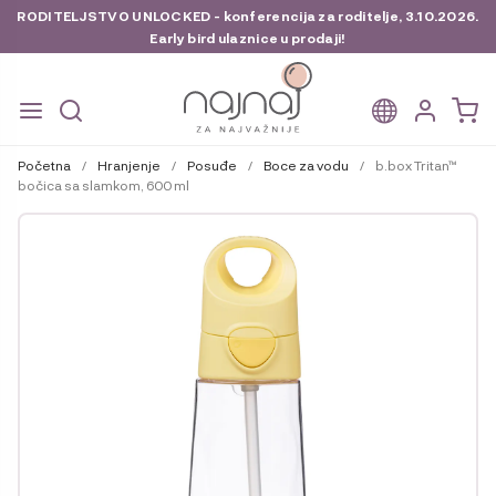
RODITELJSTVO UNLOCKED - konferencija za roditelje, 3.10.2026.
Early bird ulaznice u prodaji!
Preskoči
Skoči
na
do
Početna
/
Hranjenje
/
Posuđe
/
Boce za vodu
/
b.box Tritan™
navigaciju
sadržaja
bočica sa slamkom, 600 ml