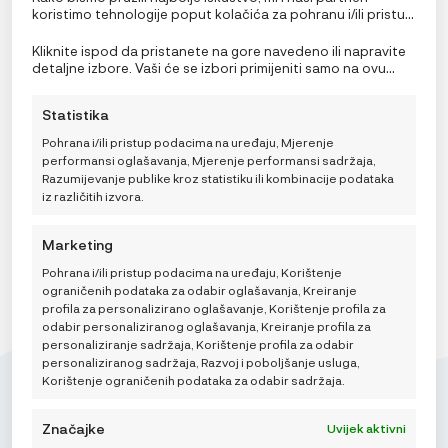
koristimo tehnologije poput kolačića za pohranu i/ili pristup
informacijama o uređaju. Pristanak na ove tehnologije
Lässig Set Podbradnjaka 5 kom assorted Little Forest
omogućit će nama i našim partnerima obradu osobnih
Lisica
Kliknite ispod da pristanete na gore navedeno ili napravite
podataka kao što su ponašanje pri pregledavanju ili
detaljne izbore. Vaši će se izbori primijeniti samo na ovu
23,96
€
IZVORNA
TRENUTNA
29,95
€
jedinstveni ID-ovi na ovoj stranici i prikazujemo
stranicu. Možete promijeniti svoje postavke u bilo kojem
CIJENA
CIJENA
(ne)personalizirane oglase. Nepristanak ili povlačenje
trenutku, uključujući povlačenje privole, korištenjem
BILA
JE:
Statistika
privole može negativno utjecati na određene značajke i
prekidača na Politici kolačića ili klikom na gumb za
JE:
29,95 €.
funkcije.
upravljanje privolom na dnu ekrana.
29,95 €.
Pohrana i/ili pristup podacima na uređaju, Mjerenje
DODAJ U KOŠARICU
performansi oglašavanja, Mjerenje performansi sadržaja,
Razumijevanje publike kroz statistiku ili kombinacije podataka
iz različitih izvora.
Marketing
Pohrana i/ili pristup podacima na uređaju, Korištenje
ograničenih podataka za odabir oglašavanja, Kreiranje
profila za personalizirano oglašavanje, Korištenje profila za
odabir personaliziranog oglašavanja, Kreiranje profila za
personaliziranje sadržaja, Korištenje profila za odabir
personaliziranog sadržaja, Razvoj i poboljšanje usluga,
Korištenje ograničenih podataka za odabir sadržaja.
Značajke
Uvijek aktivni