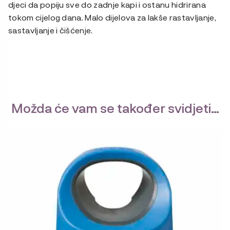
djeci da popiju sve do zadnje kapi i ostanu hidrirana
tokom cijelog dana. Malo dijelova za lakše rastavljanje,
sastavljanje i čišćenje.
Možda će vam se također svidjeti…
Ovaj
proizvod
ima
više
varijanti.
Opcije
se
mogu
odabrati