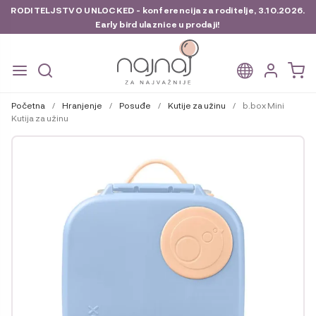
RODITELJSTVO UNLOCKED - konferencija za roditelje, 3.10.2026.
Early bird ulaznice u prodaji!
Preskoči
Skoči
na
do
Početna
/
Hranjenje
/
Posuđe
/
Kutije za užinu
/
b.box Mini
navigaciju
sadržaja
Kutija za užinu