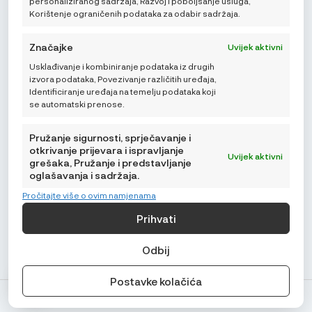
personaliziranog sadržaja, Razvoj i poboljšanje usluga,
Korištenje ograničenih podataka za odabir sadržaja.
Značajke
Uvijek aktivni
Usklađivanje i kombiniranje podataka iz drugih
Mikroedra d.o.o.
izvora podataka, Povezivanje različitih uređaja,
(01) 48 22 132
Identificiranje uređaja na temelju podataka koji
se automatski prenose.
info@najnaj.eu
Pružanje sigurnosti, sprječavanje i
otkrivanje prijevara i ispravljanje
Uvijek aktivni
grešaka, Pružanje i predstavljanje
oglašavanja i sadržaja.
SAVJETI
Pročitajte više o ovim namjenama
PODRŠKA
Prihvati
NAJNAJ.EU
Odbij
Postavke kolačića
© Najnaj.eu 2026.