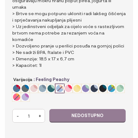
osiguravaju mokru hranu poput pirea, jogurta ili
umaka
> Brtve se mogu potpuno ukloniti radi lakšeg čišćenja
i sprječavanja nakupljanja plijesni
> Uz jedinstveni odjeljak za cijelo voće s rastezljivom
brtvom nema potrebe za rezanjem voća na
komadiće
> Dozvoljeno pranje u perilici posuđa na gornjoj polici
> Ne sadrži BPA, ftalate i PVC
> Dimenzije: 18,5 x 17 x 6,7 cm
> Kapacitet: 1l
Varijacija
: Feeling Peachy
b.box
-
+
Mini
Kutija
za