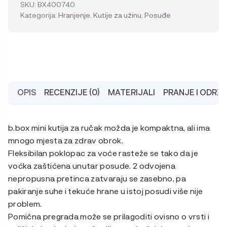
užinu
SKU:
BX400740
količina
Kategorija:
Hranjenje
,
Kutije za užinu
,
Posuđe
OPIS
RECENZIJE (0)
MATERIJALI
PRANJE I ODRŽ
b.box mini kutija za ručak možda je kompaktna, ali ima
mnogo mjesta za zdrav obrok.
Fleksibilan poklopac za voće rasteže se tako da je
voćka zaštićena unutar posude. 2 odvojena
nepropusna pretinca zatvaraju se zasebno, pa
pakiranje suhe i tekuće hrane u istoj posudi više nije
problem.
Pomična pregrada može se prilagoditi ovisno o vrsti i