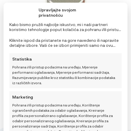
Upravljajte svojom
privatnošću
Kako bismo pružili najbolje iskustvo, mi i naši partneri
koristimo tehnologije poput kolačića za pohranu i/ili pristup
informacijama o uređaju. Pristanak na ove tehnologije
Lässig Set Podbradnjaka 5 kom assorted Little Forest
omogućit će nama i našim partnerima obradu osobnih
Lisica
Kliknite ispod da pristanete na gore navedeno ili napravite
podataka kao što su ponašanje pri pregledavanju ili
detaljne izbore. Vaši će se izbori primijeniti samo na ovu
23,96
€
IZVORNA
TRENUTNA
29,95
€
jedinstveni ID-ovi na ovoj stranici i prikazujemo
stranicu. Možete promijeniti svoje postavke u bilo kojem
CIJENA
CIJENA
(ne)personalizirane oglase. Nepristanak ili povlačenje
trenutku, uključujući povlačenje privole, korištenjem
BILA
JE:
Statistika
privole može negativno utjecati na određene značajke i
prekidača na Politici kolačića ili klikom na gumb za
JE:
29,95 €.
funkcije.
upravljanje privolom na dnu ekrana.
29,95 €.
Pohrana i/ili pristup podacima na uređaju, Mjerenje
DODAJ U KOŠARICU
performansi oglašavanja, Mjerenje performansi sadržaja,
Razumijevanje publike kroz statistiku ili kombinacije podataka
iz različitih izvora.
Marketing
Pohrana i/ili pristup podacima na uređaju, Korištenje
ograničenih podataka za odabir oglašavanja, Kreiranje
profila za personalizirano oglašavanje, Korištenje profila za
odabir personaliziranog oglašavanja, Kreiranje profila za
personaliziranje sadržaja, Korištenje profila za odabir