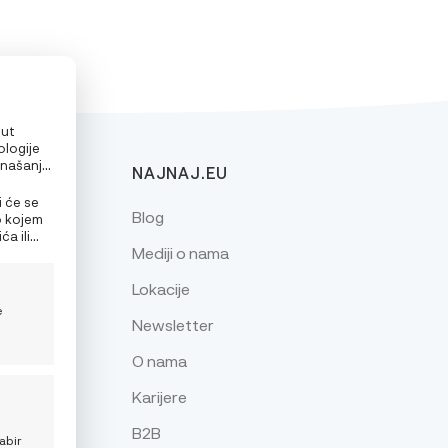
put
ologije
onašanje
NAJNAJ.EU
alizirane
e
i će se
Blog
o kojem
a ili
Mediji o nama
nja
Lokacije
e
Newsletter
z
O nama
Karijere
je
B2B
abir