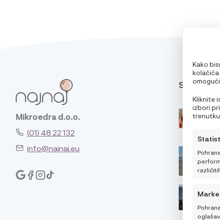
Kako bism
kolačića
omogućit
SAVJETI
pri pregl
oglase. 
Kliknite
značajke 
izbori p
trenutku,
Mikroedra d.o.o.
klikom n
(01) 48 22 132
Statis
info@najnaj.eu
Pohrana
performa
različiti
Marke
Pohrana
oglašava