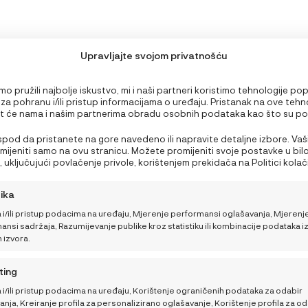
Upravljajte svojom privatnošću
o pružili najbolje iskustvo, mi i naši partneri koristimo tehnologije po
 za pohranu i/ili pristup informacijama o uređaju. Pristanak na ove tehn
 će nama i našim partnerima obradu osobnih podataka kao što su p
PODRŠKA
edavanju ili jedinstveni ID-ovi na ovoj stranici i prikazujemo (ne)person
Nepristanak ili povlačenje privole može negativno utjecati na određen
 ispod da pristanete na gore navedeno ili napravite detaljne izbore. Vaš
Što ponijeti bebi za
Moj račun
i funkcije.
rimijeniti samo na ovu stranicu. Možete promijeniti svoje postavke u bil
obrok na plaži ili izletu?
 uključujući povlačenje privole, korištenjem prekidača na Politici kolačić
Nutricionistica donosi 3
NajNaj korisnički centar
a gumb za upravljanje privolom na dnu ekrana.
brza recepta
tika
Opći uvjeti kupnje i poslova
 i/ili pristup podacima na uređaju, Mjerenje performansi oglašavanja, Mjerenj
Kako pomoći bebi da
Načini plaćanja i sigurnost
nsi sadržaja, Razumijevanje publike kroz statistiku ili kombinacije podataka i
lakše podnese vrućine
h izvora.
Dostava
Kako sigurno putovati
ting
Sigurnosna obavijest
tijekom ljeta
 i/ili pristup podacima na uređaju, Korištenje ograničenih podataka za odabir
Povrati, zamjene i reklamaci
nja, Kreiranje profila za personalizirano oglašavanje, Korištenje profila za od