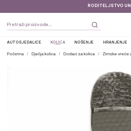
RODITELJSTVO UNLOC
Preskoči
Skoči
Pretraži:
na
do
navigaciju
sadržaja
AUTOSJEDALICE
KOLICA
NOŠENJE
HRANJENJE
Početna
/
Dječja kolica
/
Dodaci za kolica
/
Zimske vreće z