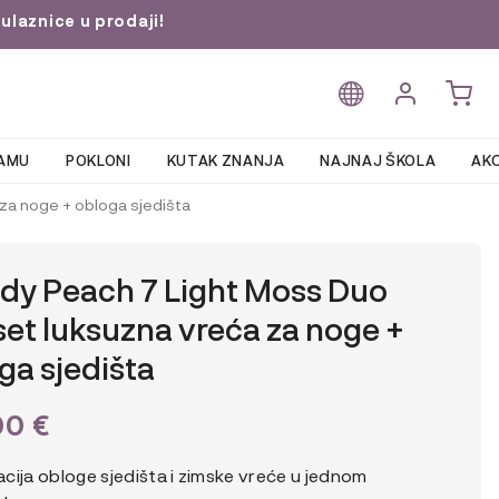
ulaznice u prodaji!
AMU
POKLONI
KUTAK ZNANJA
NAJNAJ ŠKOLA
AKC
za noge + obloga sjedišta
dy Peach 7 Light Moss Duo
et luksuzna vreća za noge +
ga sjedišta
00
€
cija obloge sjedišta i zimske vreće u jednom