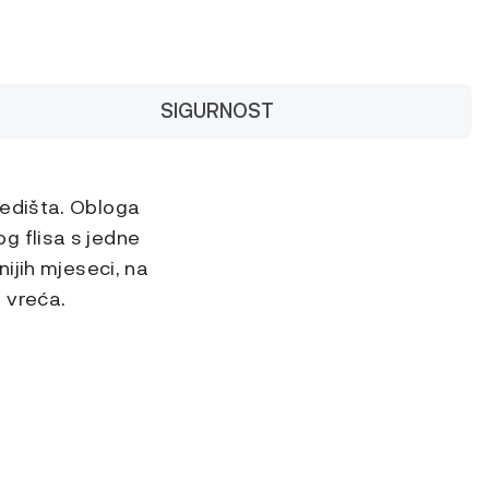
SIGURNOST
jedišta. Obloga
g flisa s jedne
ijih mjeseci, na
 vreća.