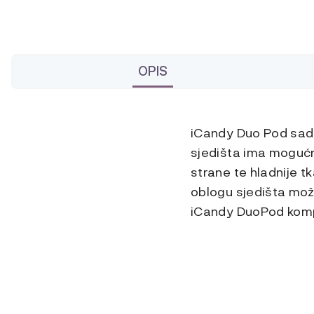
OPIS
iCandy Duo Pod sadr
sjedišta ima mogućn
strane te hladnije t
oblogu sjedišta mož
iCandy DuoPod kompa