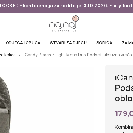
KED - konferencija za roditelje, 3.10.2026. Early bird 
ODJEĆA I OBUĆA
STVARI ZA DJECU
SOBICA
ZA M
a kolica
/
iCandy Peach 7 Light Moss Duo Podset luksuzna vreća 
iCan
Pods
oblo
179,
Kombina