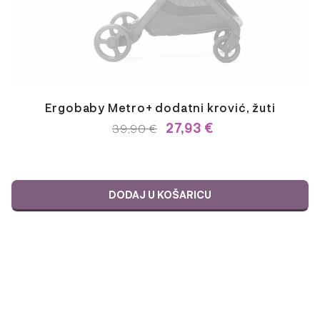
Ergobaby Metro+ dodatni krović, žuti
27,93
€
IZVORNA
TRENUTNA
39,90
€
CIJENA
CIJENA
BILA
JE:
JE:
39,90 €.
39,90 €.
DODAJ U KOŠARICU