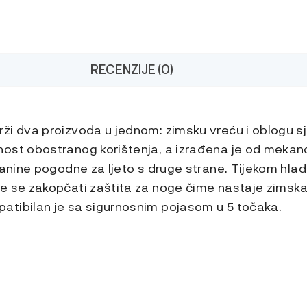
za
noge
+
obloga
RECENZIJE (0)
sjedišta
količina
ži dva proizvoda u jednom: zimsku vreću i oblogu s
ost obostranog korištenja, a izrađena je od mekano
kanine pogodne za ljeto s druge strane. Tijekom hladn
e se zakopčati zaštita za noge čime nastaje zimska
tibilan je sa sigurnosnim pojasom u 5 točaka.