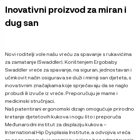
Inovativni proizvod za miran i
dug san
Novi roditelji vole našu vreću za spavanje s rukavićima
za zamatanje (Swaddler). Korištenjem Ergobaby
Swaddler vreće za spavanje, na siguran, jednostavan i
učinkovit način osigurava se duži i mirniji san djeteta, s
inovativnim značajkama koje sprječavaju da se naglo
probudi ili izvuče iz vreće. Preporučuju je mame i
medicinski stručnjaci.
Naš patentirani ergonomski dizajn omogućuje prirodno
kretanje djetetovih kukova i nogu što i preporuča
Međunarodni institut za displaziju kukova –
International Hip Dysplasia Institute, a odvojiva vreća
za noge omogućuje promjenu pelene bez odmotavanja