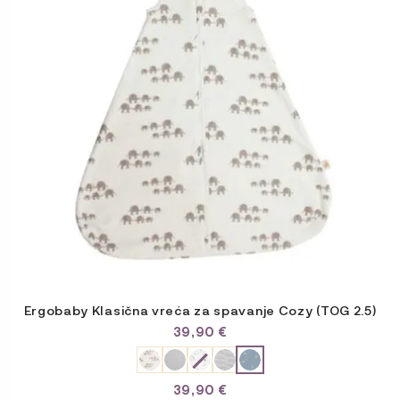
varijanti.
Opcije
se
mogu
odabrati
na
stranici
proizvoda
Ergobaby Klasična vreća za spavanje Cozy (TOG 2.5)
39,90
€
39,90
€