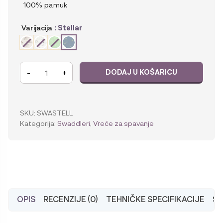
100% pamuk
Varijacija
: Stellar
Ergobaby
-
+
DODAJ U KOŠARICU
Swaddler
vreća
za
spavanje
SKU:
SWASTELL
količina
Kategorija:
Swaddleri
,
Vreće za spavanje
OPIS
RECENZIJE (0)
TEHNIČKE SPECIFIKACIJE
SI