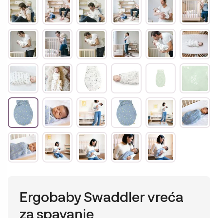
Ergobaby Swaddler vreća
za spavanje