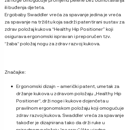
ili buđenja djeteta.
Ergobaby Swaddler vreća za spavanje jedina je vreća
za spavanje na tržištu koja sadrži patentirani sustav za
zdrav položaj kukova “Healthy Hip Positioner” koji
osigurava ergonomski ispravan i preporučen tzv.
“žaba“ položaj nogu za zdrav razvoj kukova.
Značajke:
Ergonomski dizajn – američki patent, umetak za
držanje kukova u zdravom položaju „Healthy Hip
Positioner“, drži noge i kukove dojenčeta u
pravilnom ergonomskom položaju koji omogućuje
zdrav razvoj kukova. Swaddler vreća za spavanje
također je dizajnirana tako da drži ruke u
prirodnom položaju “na srcu” (što ujedno