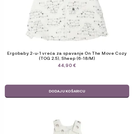
Ergobaby 2-u-1 vreća za spavanje On The Move Cozy
(TOG 2.5), Sheep (6-18/M)
44,90
€
DODAJ U KOŠARICU
Ovaj
proizvod
ima
više