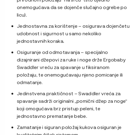
onemogućava da se dojenče slučajno ogrebe po
licu).
Jednostavna za korištenje – osigurava dojenčetu
udobnost i sigurnost u samo nekoliko
jednostavnih koraka.
Osiguranje od odmotavanja – specijalno
dizajnirani džepovi za ruke i noge drže Ergobaby
Swaddler vreću za spavanje u fiksiranom
položaju, te onemogućavaju njeno pomicanje ili
odmatanje.
Jedinstvena praktičnost – Swaddler vreća za
spavanje sadrži originalni „pomični džep za noge“
koji omogućava brz pristup peleni, te
jednostavno prematanje bebe.
Zamatanje i siguran položaj kukova osiguran je
kvalitetnim čičak sistemom.