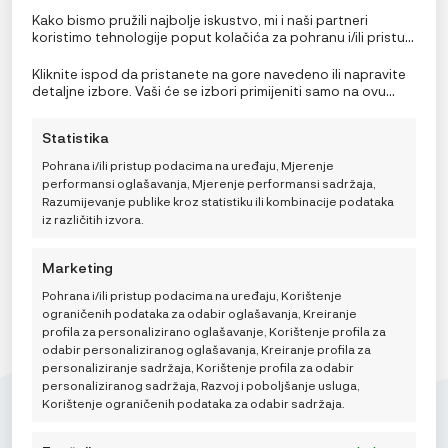
Kako bismo pružili najbolje iskustvo, mi i naši partneri
koristimo tehnologije poput kolačića za pohranu i/ili pristup
informacijama o uređaju. Pristanak na ove tehnologije
omogućit će nama i našim partnerima obradu osobnih
Ergobaby 2-u-1 vreća za spavanje On The Move Mid-
Kliknite ispod da pristanete na gore navedeno ili napravite
podataka kao što su ponašanje pri pregledavanju ili
Weight (TOG 1.0), Sheep (18-36/L)
detaljne izbore. Vaši će se izbori primijeniti samo na ovu
jedinstveni ID-ovi na ovoj stranici i prikazujemo
stranicu. Možete promijeniti svoje postavke u bilo kojem
44,90
€
(ne)personalizirane oglase. Nepristanak ili povlačenje
trenutku, uključujući povlačenje privole, korištenjem
Statistika
privole može negativno utjecati na određene značajke i
prekidača na Politici kolačića ili klikom na gumb za
funkcije.
upravljanje privolom na dnu ekrana.
Pohrana i/ili pristup podacima na uređaju, Mjerenje
performansi oglašavanja, Mjerenje performansi sadržaja,
DODAJ U KOŠARICU
Razumijevanje publike kroz statistiku ili kombinacije podataka
iz različitih izvora.
Marketing
Pohrana i/ili pristup podacima na uređaju, Korištenje
ograničenih podataka za odabir oglašavanja, Kreiranje
profila za personalizirano oglašavanje, Korištenje profila za
odabir personaliziranog oglašavanja, Kreiranje profila za
personaliziranje sadržaja, Korištenje profila za odabir
personaliziranog sadržaja, Razvoj i poboljšanje usluga,
Korištenje ograničenih podataka za odabir sadržaja.