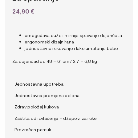
24,90
€
omogućava duže i mirnije spavanje dojenčeta
ergonomski dizajnirana
jednostavno rukovanje i lako umatanje bebe
Za dojenčad od 48 – 61 cm / 2,7 – 6,8 kg
Jednostavna upotreba
Jednostavna promjena pelena
Zdrav položaj kukova
Zaštita od izvlačenja – džepovi za ruke
Prozračan pamuk