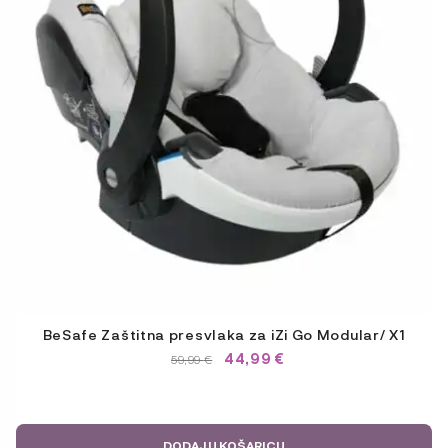
BeSafe Zaštitna presvlaka za iZi Go Modular/ X1
44,99
€
IZVORNA
TRENUTNA
59,99
€
CIJENA
CIJENA
BILA
JE:
JE:
59,99 €.
59,99 €.
DODAJ U KOŠARICU