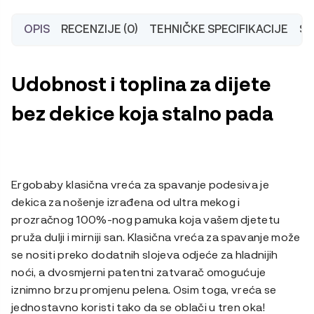
OPIS
RECENZIJE (0)
TEHNIČKE SPECIFIKACIJE
ŠT
Udobnost i toplina za dijete
bez dekice koja stalno pada
Ergobaby klasična vreća za spavanje podesiva je
dekica za nošenje izrađena od ultra mekog i
prozračnog 100%-nog pamuka koja vašem djetetu
pruža dulji i mirniji san. Klasična vreća za spavanje može
se nositi preko dodatnih slojeva odjeće za hladnijih
noći, a dvosmjerni patentni zatvarač omogućuje
iznimno brzu promjenu pelena. Osim toga, vreća se
jednostavno koristi tako da se oblači u tren oka!