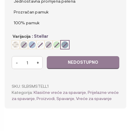
Jednostavna promjena pelena
Prozračan pamuk
100% pamuk
Varijacija
: Stellar
Ergobaby
-
+
Klasična
vreća
za
spavanje
SKU:
SLBSMSTELL1
(TOG
Kategorija:
Klasične vreće za spavanje
,
Prijelazne vreće
1.0)
za spavanje
,
Proizvodi
,
Spavanje
,
Vreće za spavanje
količina