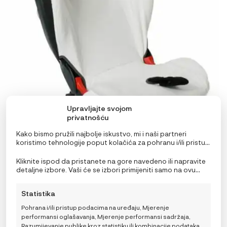
Upravljajte svojom
privatnošću
Kako bismo pružili najbolje iskustvo, mi i naši partneri
koristimo tehnologije poput kolačića za pohranu i/ili pristup
informacijama o uređaju. Pristanak na ove tehnologije
omogućit će nama i našim partnerima obradu osobnih
Kliknite ispod da pristanete na gore navedeno ili napravite
BeSafe Zaštitna presvlaka za Flex FIX 2
podataka kao što su ponašanje pri pregledavanju ili
detaljne izbore. Vaši će se izbori primijeniti samo na ovu
jedinstveni ID-ovi na ovoj stranici i prikazujemo
stranicu. Možete promijeniti svoje postavke u bilo kojem
44,99
€
IZVORNA
TRENUTNA
59,99
€
(ne)personalizirane oglase. Nepristanak ili povlačenje
trenutku, uključujući povlačenje privole, korištenjem
CIJENA
CIJENA
Statistika
privole može negativno utjecati na određene značajke i
prekidača na Politici kolačića ili klikom na gumb za
BILA
JE:
funkcije.
upravljanje privolom na dnu ekrana.
JE:
59,99 €.
Pohrana i/ili pristup podacima na uređaju, Mjerenje
59,99 €.
performansi oglašavanja, Mjerenje performansi sadržaja,
DODAJ U KOŠARICU
Razumijevanje publike kroz statistiku ili kombinacije podataka