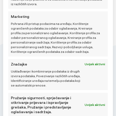
iz različitih izvora.
Marketing
Pohrana i/ili pristup podacima na uređaju, Korištenje
ograničenih podataka za odabir oglašavanja, Kreiranje
profila za personalizirano oglašavanje, Korištenje profila za
odabir personaliziranog oglašavanja, Kreiranje profila za
personaliziranje sadržaja, Korištenje profila za odabir
personaliziranog sadržaja, Razvoj i poboljšanje usluga,
Korištenje ograničenih podataka za odabir sadržaja.
Značajke
Uvijek aktivni
Usklađivanje i kombiniranje podataka iz drugih
Mikroedra d.o.o.
izvora podataka, Povezivanje različitih uređaja,
(01) 48 22 132
Identificiranje uređaja na temelju podataka koji
se automatski prenose.
info@najnaj.eu
Pružanje sigurnosti, sprječavanje i
otkrivanje prijevara i ispravljanje
Uvijek aktivni
grešaka, Pružanje i predstavljanje
oglašavanja i sadržaja.
SAVJETI