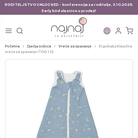
RODITELJSTVO UNLOCKED - konferencija za roditelje, 3.10.2026.
Early bird ulaznice u prodaji!
Preskoči
Skoči
na
do
Početna
/
Dječja sobica
/
Vreće za spavanje
/
Ergobaby Klasična
navigaciju
sadržaja
vreća za spavanje (TOG 1.0)