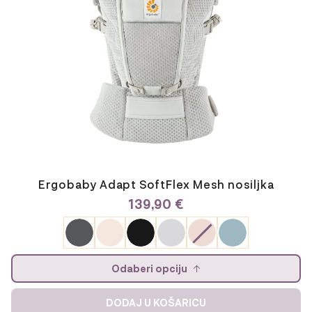
na
stranici
proizvoda
Ergobaby Adapt SoftFlex Mesh nosiljka
139,90
€
Odaberi opciju
DODAJ U KOŠARICU