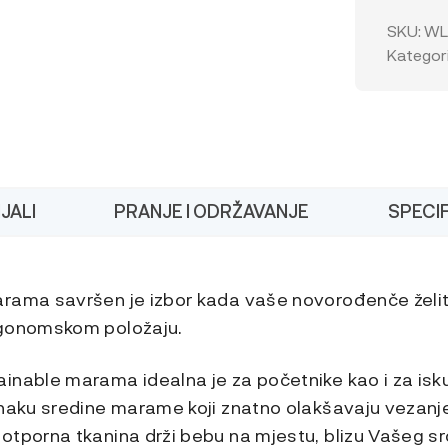
Sustaina
Knit
SKU:
WL
količina
Kategori
JALI
PRANJE I ODRŽAVANJE
SPECIF
rama savršen je izbor kada vaše novorođenče želite
rgonomskom položaju.
inable marama idealna je za početnike kao i za isk
znaku sredine marame koji znatno olakšavaju vezanje
otporna tkanina drži bebu na mjestu, blizu Vašeg sr