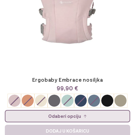
na
stranici
proizvoda
Ergobaby Embrace nosiljka
99,90
€
Odaberi opciju
DODAJ U KOŠARICU