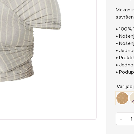
Mekani m
savršen
• 100% 
• Nošenj
• Nošenj
• Jedno
• Prakt
• Jednos
• Podup
Varijaci
Ergobab
-
Aura
marama