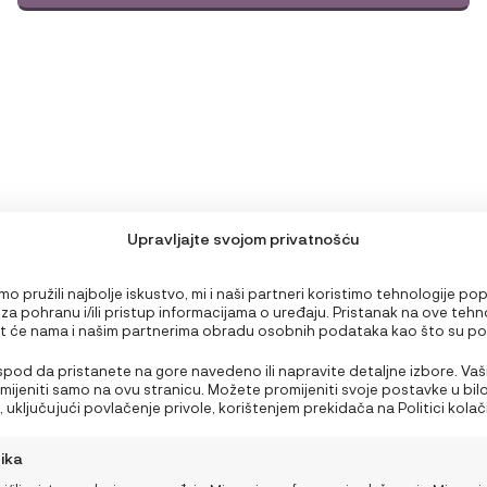
Upravljajte svojom privatnošću
o pružili najbolje iskustvo, mi i naši partneri koristimo tehnologije po
 za pohranu i/ili pristup informacijama o uređaju. Pristanak na ove tehn
 će nama i našim partnerima obradu osobnih podataka kao što su p
PODRŠKA
edavanju ili jedinstveni ID-ovi na ovoj stranici i prikazujemo (ne)person
Nepristanak ili povlačenje privole može negativno utjecati na određen
 ispod da pristanete na gore navedeno ili napravite detaljne izbore. Vaš
Što ponijeti bebi za
Moj račun
i funkcije.
rimijeniti samo na ovu stranicu. Možete promijeniti svoje postavke u bil
obrok na plaži ili izletu?
 uključujući povlačenje privole, korištenjem prekidača na Politici kolačić
Nutricionistica donosi 3
NajNaj korisnički centar
a gumb za upravljanje privolom na dnu ekrana.
brza recepta
tika
Opći uvjeti kupnje i poslova