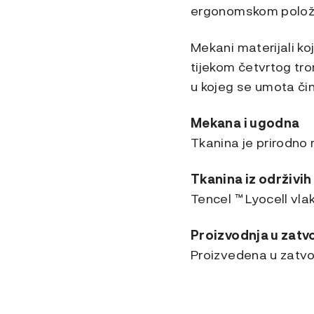
ergonomskom položaj
Mekani materijali ko
tijekom četvrtog tr
u kojeg se umota čin
Mekana i ugodna
Tkanina je prirodno
Tkanina iz održivih
Tencel ™ Lyocell vla
Proizvodnja u zat
Proizvedena u zatvor