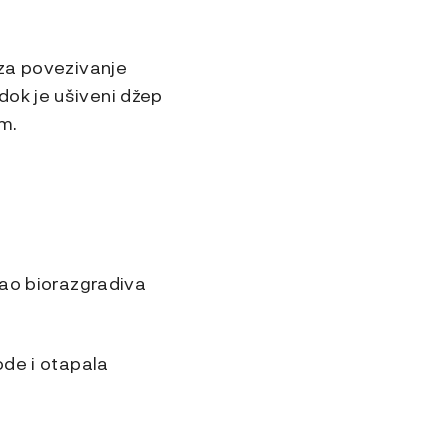
 za povezivanje
dok je ušiveni džep
m.
kao biorazgradiva
ode i otapala