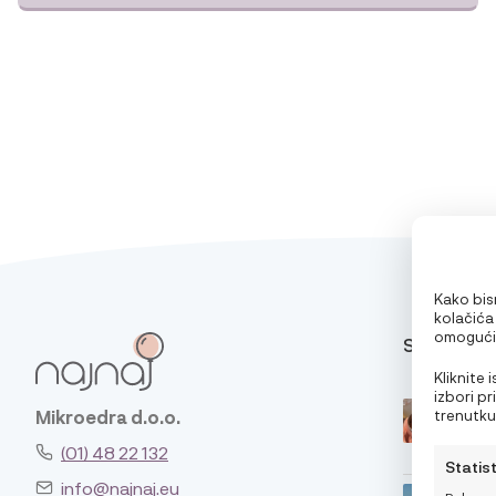
Kako bism
kolačića
omogućit
SAVJETI
pri pregl
oglase. 
Kliknite
značajke 
izbori p
trenutku,
Mikroedra d.o.o.
klikom n
(01) 48 22 132
Statis
info@najnaj.eu