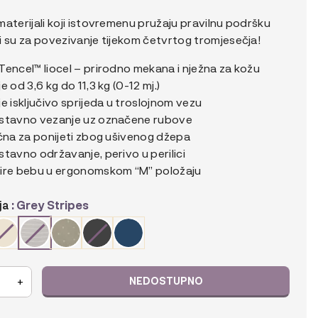
aterijali koji istovremenu pružaju pravilnu podršku
i su za povezivanje tijekom četvrtog tromjesečja!
Tencel™ liocel – prirodno mekana i nježna za kožu
e od 3,6 kg do 11,3 kg (0-12 mj.)
e isključivo sprijeda u troslojnom vezu
stavno vezanje uz označene rubove
ična za ponijeti zbog ušivenog džepa
tavno održavanje, perivo u perilici
ire bebu u ergonomskom “M” položaju
ja
: Grey Stripes
y
+