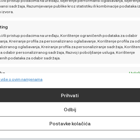
 i/ili pristup podacima na uređaju, Mjerenje performansi oglašavanja, Mjerenj
Kako pomoći bebi da
Načini plaćanja i sigurnost
nsi sadržaja, Razumijevanje publike kroz statistiku ili kombinacije podataka i
lakše podnese vrućine
h izvora.
Dostava
Kako sigurno putovati
ting
Sigurnosna obavijest
tijekom ljeta
 i/ili pristup podacima na uređaju, Korištenje ograničenih podataka za odabir
Povrati, zamjene i reklamaci
nja, Kreiranje profila za personalizirano oglašavanje, Korištenje profila za od
iziranog oglašavanja, Kreiranje profila za personaliziranje sadržaja, Korišten
Raskid ugovora
za odabir personaliziranog sadržaja, Razvoj i poboljšanje usluga, Korištenje
enih podataka za odabir sadržaja.
Postavke Privatnosti
Izjava o privatnosti (EU)
jke
Uvijek
e više o ovim namjenama
vanje i kombiniranje podataka iz drugih izvora podataka, Povezivanje
Odricanje od odgovornosti
ih uređaja, Identificiranje uređaja na temelju podataka koji se
ski prenose.
GDPR pravilnik
Prihvati
Impressum
e sigurnosti, sprječavanje i otkrivanje prijevara i
Odbij
ljanje grešaka, Pružanje i predstavljanje oglašavanja i
Uvijek
ja.
Postavke kolačića
© Najnaj.eu 2026.