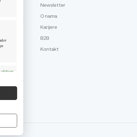
e
Newsletter
z
O nama
Karijere
je
B2B
abir
je
Kontakt
 aktivni
 aktivni