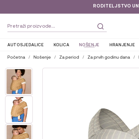
RODITELJSTVO UNLOC
Preskoči
Skoči
Pretraži:
na
do
navigaciju
sadržaja
AUTOSJEDALICE
KOLICA
NOŠENJE
HRANJENJE
Početna
/
Nošenje
/
Za period
/
Za prvih godinu dana
/