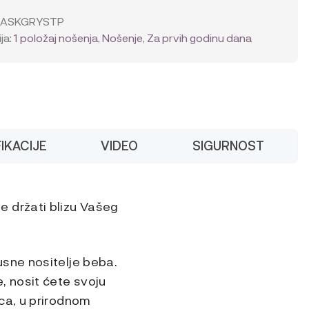
ble
ASKGRYSTP
ja:
1 položaj nošenja
,
Nošenje
,
Za prvih godinu dana
IKACIJE
VIDEO
SIGURNOST
 držati blizu Vašeg
usne nositelje beba.
, nosit ćete svoju
ca, u prirodnom