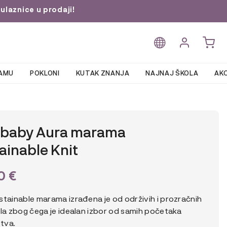
ulaznice u prodaji!
AMU
POKLONI
KUTAK ZNANJA
NAJNAJ ŠKOLA
AKC
obaby Aura marama
ainable Knit
90
€
stainable marama izrađena je od održivih i prozračnih
ala zbog čega je idealan izbor od samih početaka
stva.