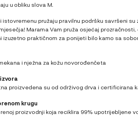
u u obliku slova M.
ji istovremenu pružaju pravilnu podršku savršeni su
omjesečja! Marama Vam pruža osjećaj prozračnosti, 
i izuzetno praktičnom za ponijeti bilo kamo sa sobo
 mekana i nježna za kožu novorođenčeta
 izvora
kna proizvedena su od održivog drva i certificirana 
vorenom krugu
enoj proizvodnji koja reciklira 99% upotrijebljene v