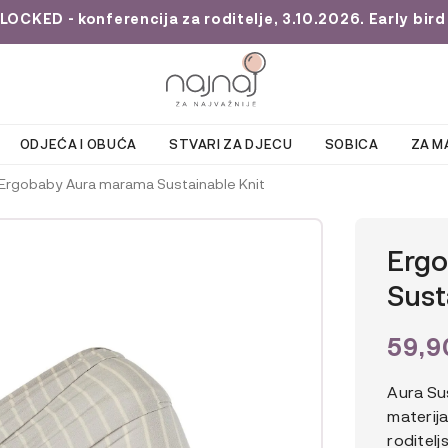
KED - konferencija za roditelje, 3.10.2026. Early bird 
ODJEĆA I OBUĆA
STVARI ZA DJECU
SOBICA
ZA M
Ergobaby Aura marama Sustainable Knit
Erg
Sust
59,
Aura Su
materij
roditelj