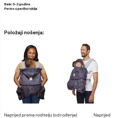
Dob:
0-2 godine
Perivo u perilici rublja
Položaji nošenja:
Naprijed prema roditelju (od rođenja) Naprijed