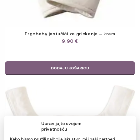
Ergobaby jastučići za grickanje – krem
9,90
€
DODAJ U KOŠARICU
Upravljajte svojom
privatnošću
Kako bismo pružili najbolje iskustvo, mi i naši partneri