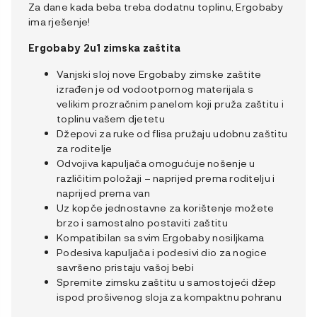
Za dane kada beba treba dodatnu toplinu, Ergobaby
ima rješenje!
Ergobaby 2u1 zimska zaštita
Vanjski sloj nove Ergobaby zimske zaštite
izrađen je od vodootpornog materijala s
velikim prozračnim panelom koji pruža zaštitu i
toplinu vašem djetetu
Džepovi za ruke od flisa pružaju udobnu zaštitu
za roditelje
Odvojiva kapuljača omogućuje nošenje u
različitim položaji – naprijed prema roditelju i
naprijed prema van
Uz kopče jednostavne za korištenje možete
brzo i samostalno postaviti zaštitu
Kompatibilan sa svim Ergobaby nosiljkama
Podesiva kapuljača i podesivi dio za nogice
savršeno pristaju vašoj bebi
Spremite zimsku zaštitu u samostojeći džep
ispod prošivenog sloja za kompaktnu pohranu