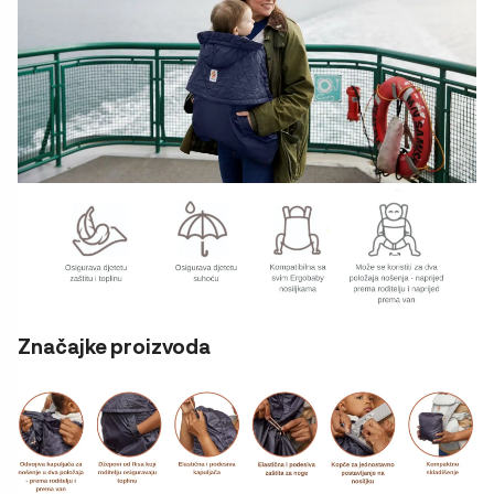
Z
načajke proizvoda