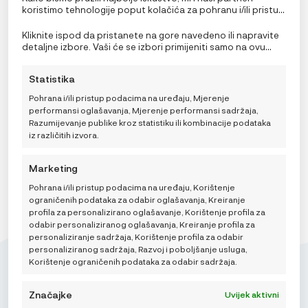
koristimo tehnologije poput kolačića za pohranu i/ili pristup
informacijama o uređaju. Pristanak na ove tehnologije
Ergobaby jastučići za grickanje i podbradak za Omni
omogućit će nama i našim partnerima obradu osobnih
Kliknite ispod da pristanete na gore navedeno ili napravite
nosiljku
podataka kao što su ponašanje pri pregledavanju ili
detaljne izbore. Vaši će se izbori primijeniti samo na ovu
jedinstveni ID-ovi na ovoj stranici i prikazujemo
stranicu. Možete promijeniti svoje postavke u bilo kojem
19,90
€
(ne)personalizirane oglase. Nepristanak ili povlačenje
trenutku, uključujući povlačenje privole, korištenjem
Statistika
privole može negativno utjecati na određene značajke i
prekidača na Politici kolačića ili klikom na gumb za
funkcije.
upravljanje privolom na dnu ekrana.
Pohrana i/ili pristup podacima na uređaju, Mjerenje
performansi oglašavanja, Mjerenje performansi sadržaja,
DODAJ U KOŠARICU
Razumijevanje publike kroz statistiku ili kombinacije podataka
iz različitih izvora.
Marketing
Pohrana i/ili pristup podacima na uređaju, Korištenje
ograničenih podataka za odabir oglašavanja, Kreiranje
profila za personalizirano oglašavanje, Korištenje profila za
odabir personaliziranog oglašavanja, Kreiranje profila za
personaliziranje sadržaja, Korištenje profila za odabir
personaliziranog sadržaja, Razvoj i poboljšanje usluga,
Korištenje ograničenih podataka za odabir sadržaja.
Značajke
Uvijek aktivni