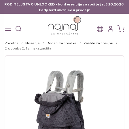
RODITELJSTVO UNLOCKED - konferencija za roditelje, 3.10.2026.
Early bird ulaznice u prodaji!
Preskoči
Skoči
na
do
Početna
/
Nošenje
/
Dodaci za nosiljke
/
Zaštite za nosiljku
/
navigaciju
sadržaja
Ergobaby 2u1 zimska zaštita