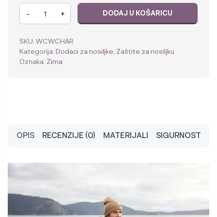
Ergobaby
-
+
DODAJ U KOŠARICU
2u1
zimska
zaštita
SKU:
WCWCHAR
količina
Kategorija:
Dodaci za nosiljke
,
Zaštite za nosiljku
Oznaka:
Zima
OPIS
RECENZIJE (0)
MATERIJALI
SIGURNOST