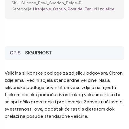
zdjelicu
SKU:
Silicone_Bowl_Suction_Beige-P
količina
Kategorija:
Hranjenje
,
Ostalo
,
Posuđe
,
Tanjuri i zdjelice
OPIS
SIGURNOST
Veličina silikonske podloge za zdjelicu odgovara Citron
zdjelama i većini zdjela standardne veličine. Naša
silikonska podloga učvrstit će vašu zdjelu na mjestu
tijekom obroka pomoću dvostrukog vakuuma kako bi
se spriječilo prevrtanje i prolijevanje. Zahvaljujući svojoj
svestranosti, ovaj dodatak će rasti s djetetom dok
prelazi na posuđe standardne veličine.