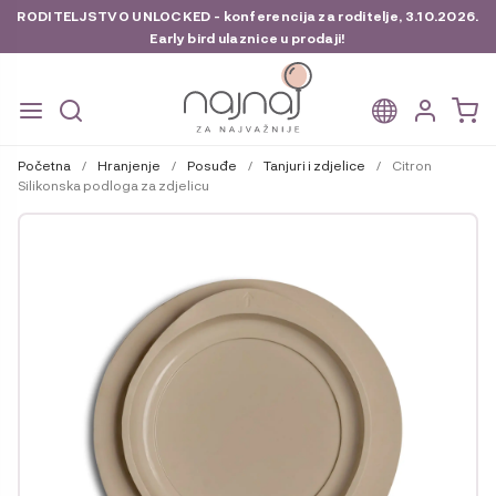
RODITELJSTVO UNLOCKED - konferencija za roditelje, 3.10.2026.
Early bird ulaznice u prodaji!
Preskoči
Skoči
na
do
Početna
/
Hranjenje
/
Posuđe
/
Tanjuri i zdjelice
/
Citron
navigaciju
sadržaja
Silikonska podloga za zdjelicu