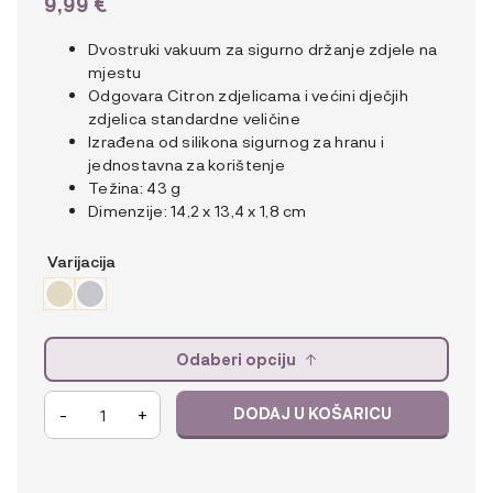
9,99
€
Dvostruki vakuum za sigurno držanje zdjele na
mjestu
Odgovara Citron zdjelicama i većini dječjih
zdjelica standardne veličine
Izrađena od silikona sigurnog za hranu i
jednostavna za korištenje
Težina: 43 g
Dimenzije: 14,2 x 13,4 x 1,8 cm
Varijacija
Odaberi opciju
Citron
-
+
DODAJ U KOŠARICU
Silikonska
podloga
za