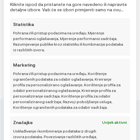
omogućit će nama i našim partnerima obradu osobnih
Kliknite ispod da pristanete na gore navedeno ili napravite
podataka kao što su ponašanje pri pregledavanju ili
Lässig Tanjur Geo sivo plavi
detaljne izbore. Vaši će se izbori primijeniti samo na ovu
jedinstveni ID-ovi na ovoj stranici i prikazujemo
stranicu. Možete promijeniti svoje postavke u bilo kojem
9,95
€
(ne)personalizirane oglase. Nepristanak ili povlačenje
trenutku, uključujući povlačenje privole, korištenjem
Statistika
privole može negativno utjecati na određene značajke i
prekidača na Politici kolačića ili klikom na gumb za
funkcije.
upravljanje privolom na dnu ekrana.
Pohrana i/ili pristup podacima na uređaju, Mjerenje
performansi oglašavanja, Mjerenje performansi sadržaja,
DODAJ U KOŠARICU
Razumijevanje publike kroz statistiku ili kombinacije podataka
iz različitih izvora.
Marketing
Pohrana i/ili pristup podacima na uređaju, Korištenje
ograničenih podataka za odabir oglašavanja, Kreiranje
profila za personalizirano oglašavanje, Korištenje profila za
odabir personaliziranog oglašavanja, Kreiranje profila za
personaliziranje sadržaja, Korištenje profila za odabir
personaliziranog sadržaja, Razvoj i poboljšanje usluga,
Korištenje ograničenih podataka za odabir sadržaja.
Značajke
Uvijek aktivni
Usklađivanje i kombiniranje podataka iz drugih
Mikroedra d.o.o.
izvora podataka, Povezivanje različitih uređaja,