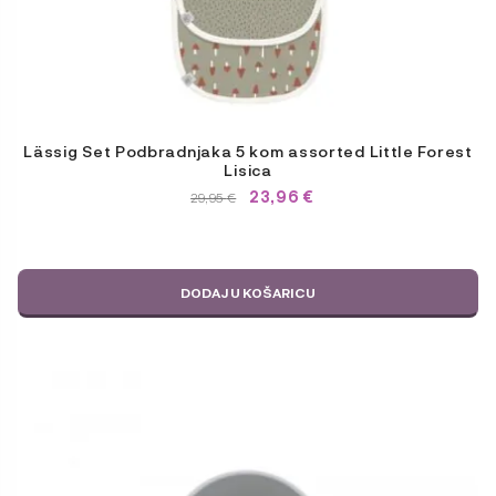
Lässig Set Podbradnjaka 5 kom assorted Little Forest
Lisica
23,96
€
IZVORNA
TRENUTNA
29,95
€
CIJENA
CIJENA
BILA
JE:
JE:
29,95 €.
29,95 €.
DODAJ U KOŠARICU