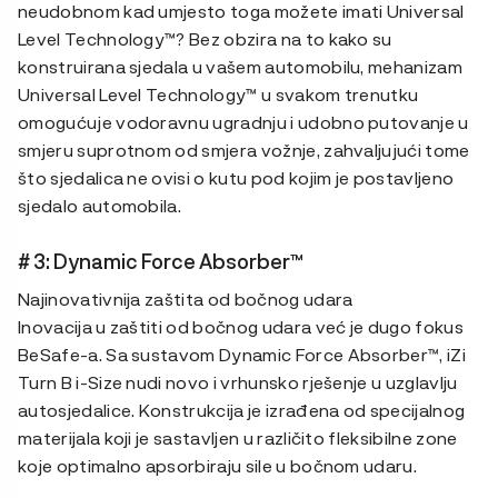
neudobnom kad umjesto toga možete imati Universal
Level Technology™? Bez obzira na to kako su
konstruirana sjedala u vašem automobilu, mehanizam
Universal Level Technology™ u svakom trenutku
omogućuje vodoravnu ugradnju i udobno putovanje u
smjeru suprotnom od smjera vožnje, zahvaljujući tome
što sjedalica ne ovisi o kutu pod kojim je postavljeno
sjedalo automobila.
# 3: Dynamic Force Absorber™
Najinovativnija zaštita od bočnog udara
Inovacija u zaštiti od bočnog udara već je dugo fokus
BeSafe-a. Sa sustavom Dynamic Force Absorber™, iZi
Turn B i-Size nudi novo i vrhunsko rješenje u uzglavlju
autosjedalice. Konstrukcija je izrađena od specijalnog
materijala koji je sastavljen u različito fleksibilne zone
koje optimalno apsorbiraju sile u bočnom udaru.