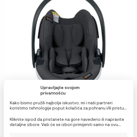
više
varijanti.
Opcije
se
mogu
odabrati
na
stranici
proizvoda
Upravljajte svojom
privatnošću
Kako bismo pružili najbolje iskustvo, mi i naši partneri
koristimo tehnologije poput kolačića za pohranu i/ili pristup
BeSafe autosjedalica iZi Go Modular X2 i-Size (40-75
informacijama o uređaju. Pristanak na ove tehnologije
cm)
omogućit će nama i našim partnerima obradu osobnih
Kliknite ispod da pristanete na gore navedeno ili napravite
podataka kao što su ponašanje pri pregledavanju ili
detaljne izbore. Vaši će se izbori primijeniti samo na ovu
RASPON
179,00
€
–
199,00
€
jedinstveni ID-ovi na ovoj stranici i prikazujemo
stranicu. Možete promijeniti svoje postavke u bilo kojem
CIJENA:
(ne)personalizirane oglase. Nepristanak ili povlačenje
OD
trenutku, uključujući povlačenje privole, korištenjem