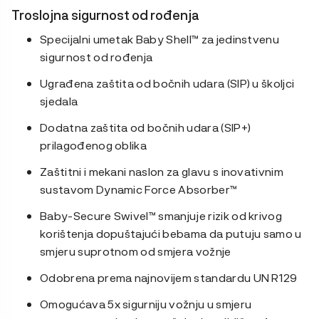
Troslojna sigurnost od rođenja
Specijalni umetak Baby Shell™ za jedinstvenu
sigurnost od rođenja
Ugrađena zaštita od bočnih udara (SIP) u školjci
sjedala
Dodatna zaštita od bočnih udara (SIP+)
prilagođenog oblika
Zaštitni i mekani naslon za glavu s inovativnim
sustavom Dynamic Force Absorber™
Baby-Secure Swivel™ smanjuje rizik od krivog
korištenja dopuštajući bebama da putuju samo u
smjeru suprotnom od smjera vožnje
Odobrena prema najnovijem standardu UN R129
Omogućava 5x sigurniju vožnju u smjeru