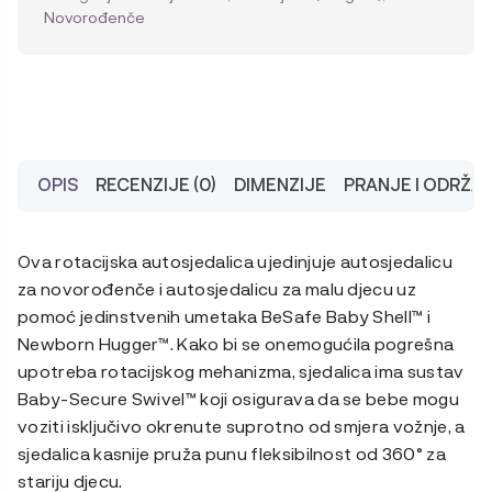
Size
Novorođenče
količina
OPIS
RECENZIJE (0)
DIMENZIJE
PRANJE I ODRŽA
Ova rotacijska autosjedalica ujedinjuje autosjedalicu
za novorođenče i autosjedalicu za malu djecu uz
pomoć jedinstvenih umetaka BeSafe Baby Shell™ i
Newborn Hugger™. Kako bi se onemogućila pogrešna
upotreba rotacijskog mehanizma, sjedalica ima sustav
Baby-Secure Swivel™ koji osigurava da se bebe mogu
voziti isključivo okrenute suprotno od smjera vožnje, a
sjedalica kasnije pruža punu fleksibilnost od 360° za
stariju djecu.