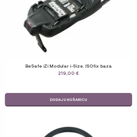
BeSafe iZi Modular i-Size, ISOfix baza
219,00
€
DODAJ U KOŠARICU
Ovaj
proizvod
ima