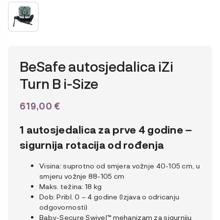
BeSafe autosjedalica iZi
Turn B i-Size
619,00
€
1 autosjedalica za prve 4 godine –
sigurnija rotacija od rođenja
Visina: suprotno od smjera vožnje 40-105 cm, u
smjeru vožnje 88-105 cm
Maks. težina: 18 kg
Dob: Pribl. 0 – 4 godine (Izjava o odricanju
odgovornosti)
Baby-Secure Swivel™ mehanizam za sigurniju