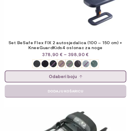
Set BeSafe Flex FIX 2 autosjedalica (100 – 150 cm) +
KneeGuardKids4 oslonac za noge
RASPON
378,90
€
–
398,90
€
CIJENA:
OD
378,90 €
DO
Odaberi boju
398,90 €
DODAJ U KOŠARICU