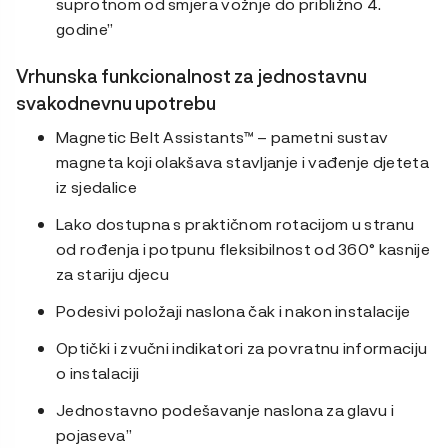
suprotnom od smjera vožnje do približno 4.
godine”
Vrhunska funkcionalnost za jednostavnu
svakodnevnu upotrebu
Magnetic Belt Assistants™ – pametni sustav
magneta koji olakšava stavljanje i vađenje djeteta
iz sjedalice
Lako dostupna s praktičnom rotacijom u stranu
od rođenja i potpunu fleksibilnost od 360° kasnije
za stariju djecu
Podesivi položaji naslona čak i nakon instalacije
Optički i zvučni indikatori za povratnu informaciju
o instalaciji
Jednostavno podešavanje naslona za glavu i
pojaseva”