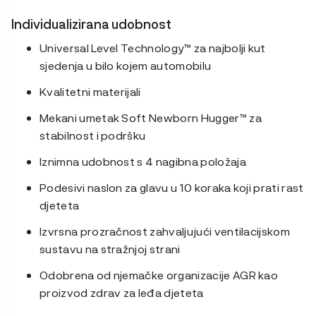
Individualizirana udobnost
Universal Level Technology™ za najbolji kut
sjedenja u bilo kojem automobilu
Kvalitetni materijali
Mekani umetak Soft Newborn Hugger™ za
stabilnost i podršku
Iznimna udobnost s 4 nagibna položaja
Podesivi naslon za glavu u 10 koraka koji prati rast
djeteta
Izvrsna prozračnost zahvaljujući ventilacijskom
sustavu na stražnjoj strani
Odobrena od njemačke organizacije AGR kao
proizvod zdrav za leđa djeteta