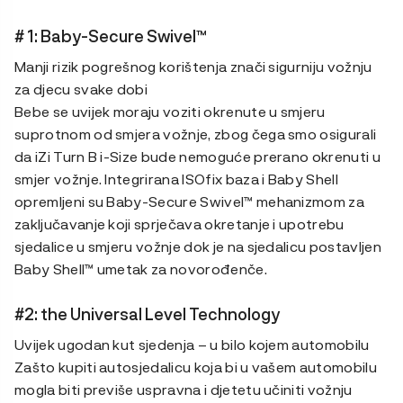
# 1: Baby-Secure Swivel™
Manji rizik pogrešnog korištenja znači sigurniju vožnju
za djecu svake dobi
Bebe se uvijek moraju voziti okrenute u smjeru
suprotnom od smjera vožnje, zbog čega smo osigurali
da iZi Turn B i-Size bude nemoguće prerano okrenuti u
smjer vožnje. Integrirana ISOfix baza i Baby Shell
opremljeni su Baby-Secure Swivel™ mehanizmom za
zaključavanje koji sprječava okretanje i upotrebu
sjedalice u smjeru vožnje dok je na sjedalicu postavljen
Baby Shell™ umetak za novorođenče.
#2: the Universal Level Technology
Uvijek ugodan kut sjedenja – u bilo kojem automobilu
Zašto kupiti autosjedalicu koja bi u vašem automobilu
mogla biti previše uspravna i djetetu učiniti vožnju