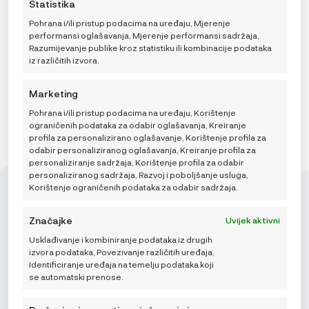
Statistika
privole može negativno utjecati na određene značajke i
179,00 €
prekidača na Politici kolačića ili klikom na gumb za
funkcije.
DO
199,00
€
upravljanje privolom na dnu ekrana.
Pohrana i/ili pristup podacima na uređaju, Mjerenje
199,00 €
performansi oglašavanja, Mjerenje performansi sadržaja,
Razumijevanje publike kroz statistiku ili kombinacije podataka
iz različitih izvora.
Marketing
Pohrana i/ili pristup podacima na uređaju, Korištenje
ograničenih podataka za odabir oglašavanja, Kreiranje
profila za personalizirano oglašavanje, Korištenje profila za
odabir personaliziranog oglašavanja, Kreiranje profila za
personaliziranje sadržaja, Korištenje profila za odabir
personaliziranog sadržaja, Razvoj i poboljšanje usluga,
Korištenje ograničenih podataka za odabir sadržaja.
Značajke
Uvijek aktivni
Usklađivanje i kombiniranje podataka iz drugih
Mikroedra d.o.o.
izvora podataka, Povezivanje različitih uređaja,
(01) 48 22 132
Identificiranje uređaja na temelju podataka koji
se automatski prenose.
info@najnaj.eu