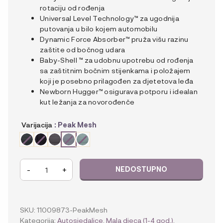
rotaciju od rođenja
Universal Level Technology™ za ugodnija
putovanja u bilo kojem automobilu
Dynamic Force Absorber™ pruža višu razinu
zaštite od bočnog udara
Baby-Shell ™ za udobnu upotrebu od rođenja
sa zaštitnim bočnim stijenkama i položajem
koji je posebno prilagođen za djetetova leđa
Newborn Hugger™ osigurava potporu i idealan
kut ležanja za novorođenče
Varijacija
: Peak Mesh
BeSafe
-
+
autosjedalica
iZi
Turn
B
SKU:
11009873-PeakMesh
i-
Kategorija:
Autosjedalice
,
Mala djeca (1-4 god.)
,