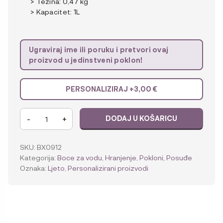
> Težina: 0,47 kg
> Kapacitet: 1L
Ugraviraj ime ili poruku i pretvori ovaj
proizvod u jedinstveni poklon!
PERSONALIZIRAJ +
3,00
€
b.box
-
+
DODAJ U KOŠARICU
Termo
boca,
Flip
SKU:
BX0912
Top,
Kategorija:
Boce za vodu
,
Hranjenje
,
Pokloni
,
Posuđe
1
Oznaka:
Ljeto
,
Personalizirani proizvodi
l
-
Harry
Potter
količina