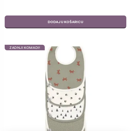
DODAJ U KOŠARICU
ZADNJI KOMADI!