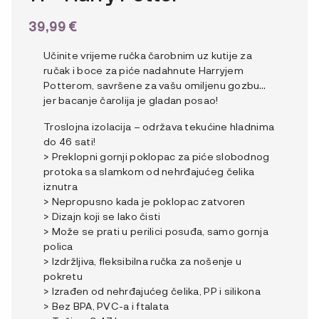
39,99
€
Učinite vrijeme ručka čarobnim uz kutije za
ručak i boce za piće nadahnute Harryjem
Potterom, savršene za vašu omiljenu gozbu…
jer bacanje čarolija je gladan posao!
Troslojna izolacija – održava tekućine hladnima
do 46 sati!
> Preklopni gornji poklopac za piće slobodnog
protoka sa slamkom od nehrđajućeg čelika
iznutra
> Nepropusno kada je poklopac zatvoren
> Dizajn koji se lako čisti
> Može se prati u perilici posuđa, samo gornja
polica
> Izdržljiva, fleksibilna ručka za nošenje u
pokretu
> Izrađen od nehrđajućeg čelika, PP i silikona
> Bez BPA, PVC-a i ftalata