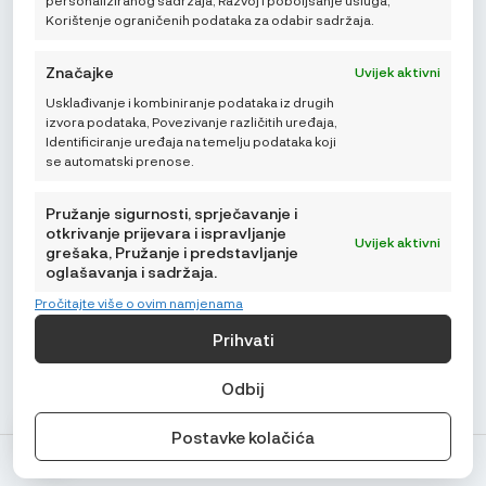
personaliziranog sadržaja, Razvoj i poboljšanje usluga,
Korištenje ograničenih podataka za odabir sadržaja.
Značajke
Uvijek aktivni
Usklađivanje i kombiniranje podataka iz drugih
Mikroedra d.o.o.
izvora podataka, Povezivanje različitih uređaja,
(01) 48 22 132
Identificiranje uređaja na temelju podataka koji
se automatski prenose.
info@najnaj.eu
Pružanje sigurnosti, sprječavanje i
otkrivanje prijevara i ispravljanje
Uvijek aktivni
grešaka, Pružanje i predstavljanje
oglašavanja i sadržaja.
SAVJETI
Pročitajte više o ovim namjenama
PODRŠKA
Prihvati
NAJNAJ.EU
Odbij
Postavke kolačića
© Najnaj.eu 2026.