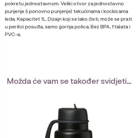
pokretu jednostavnom. Veliki otvor za jednostavno
punjenje (i ponovno punjenje) tekućinama i kockicama
leda. Kapacitet 1L. Dizajn koji se lako čisti, može se prati
u perilici posuđa, samo gornja polica. Bez BPA, ftalata i
PVC-a.
Možda će vam se također svidjeti…
Ovaj
proizvod
ima
više
varijanti.
Opcije
se