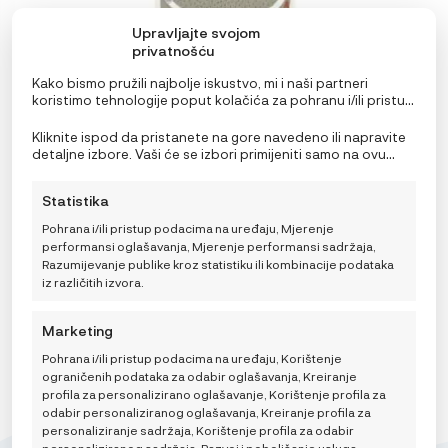
Upravljajte svojom
privatnošću
Kako bismo pružili najbolje iskustvo, mi i naši partneri
koristimo tehnologije poput kolačića za pohranu i/ili pristup
informacijama o uređaju. Pristanak na ove tehnologije
Lässig Set Podbradnjaka 5 kom assorted Little Forest
omogućit će nama i našim partnerima obradu osobnih
Lisica
Kliknite ispod da pristanete na gore navedeno ili napravite
podataka kao što su ponašanje pri pregledavanju ili
detaljne izbore. Vaši će se izbori primijeniti samo na ovu
23,96
€
IZVORNA
TRENUTNA
29,95
€
jedinstveni ID-ovi na ovoj stranici i prikazujemo
stranicu. Možete promijeniti svoje postavke u bilo kojem
CIJENA
CIJENA
(ne)personalizirane oglase. Nepristanak ili povlačenje
trenutku, uključujući povlačenje privole, korištenjem
BILA
JE:
Statistika
privole može negativno utjecati na određene značajke i
prekidača na Politici kolačića ili klikom na gumb za
JE:
29,95 €.
funkcije.
upravljanje privolom na dnu ekrana.
29,95 €.
Pohrana i/ili pristup podacima na uređaju, Mjerenje
DODAJ U KOŠARICU
performansi oglašavanja, Mjerenje performansi sadržaja,
Razumijevanje publike kroz statistiku ili kombinacije podataka
iz različitih izvora.
Marketing
Pohrana i/ili pristup podacima na uređaju, Korištenje
ograničenih podataka za odabir oglašavanja, Kreiranje
profila za personalizirano oglašavanje, Korištenje profila za
odabir personaliziranog oglašavanja, Kreiranje profila za
personaliziranje sadržaja, Korištenje profila za odabir