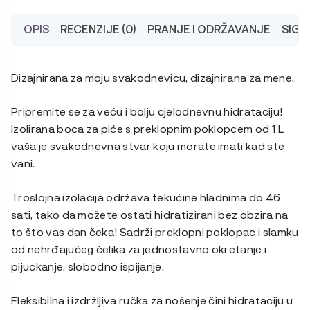
OPIS
RECENZIJE (0)
PRANJE I ODRŽAVANJE
SIG
Dizajnirana za moju svakodnevicu, dizajnirana za mene.
Pripremite se za veću i bolju cjelodnevnu hidrataciju!
Izolirana boca za piće s preklopnim poklopcem od 1 L
vaša je svakodnevna stvar koju morate imati kad ste
vani.
Troslojna izolacija održava tekućine hladnima do 46
sati, tako da možete ostati hidratizirani bez obzira na
to što vas dan čeka! Sadrži preklopni poklopac i slamku
od nehrđajućeg čelika za jednostavno okretanje i
pijuckanje, slobodno ispijanje.
Fleksibilna i izdržljiva ručka za nošenje čini hidrataciju u