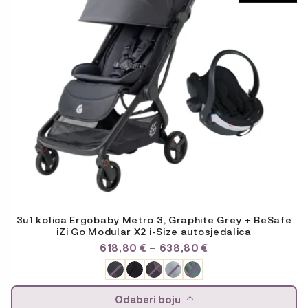
se
mogu
odabrati
na
stranici
proizvoda
3u1 kolica Ergobaby Metro 3, Graphite Grey + BeSafe
iZi Go Modular X2 i-Size autosjedalica
RASPON
618,80
€
–
638,80
€
CIJENA:
OD
618,80 €
DO
Odaberi boju
638,80 €