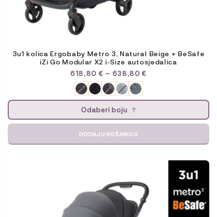
3u1 kolica Ergobaby Metro 3, Natural Beige + BeSafe
iZi Go Modular X2 i-Size autosjedalica
RASPON
618,80
€
–
638,80
€
CIJENA:
OD
618,80 €
DO
Odaberi boju
638,80 €
DODAJ U KOŠARICU
Ovaj
proizvod
ima
više
varijanti.
Opcije