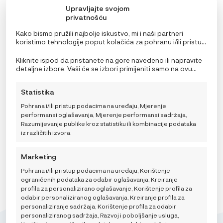
Upravljajte svojom
privatnošću
Kako bismo pružili najbolje iskustvo, mi i naši partneri
3u1 kolica Ergobaby Metro 3, Onyx Black + BeSafe iZi
koristimo tehnologije poput kolačića za pohranu i/ili pristup
Go Modular X2 i-Size autosjedalica
informacijama o uređaju. Pristanak na ove tehnologije
omogućit će nama i našim partnerima obradu osobnih
RASPON
Kliknite ispod da pristanete na gore navedeno ili napravite
618,80
€
–
638,80
€
podataka kao što su ponašanje pri pregledavanju ili
CIJENA:
detaljne izbore. Vaši će se izbori primijeniti samo na ovu
OD
jedinstveni ID-ovi na ovoj stranici i prikazujemo
stranicu. Možete promijeniti svoje postavke u bilo kojem
618,80 €
(ne)personalizirane oglase. Nepristanak ili povlačenje
trenutku, uključujući povlačenje privole, korištenjem
DO
Statistika
privole može negativno utjecati na određene značajke i
prekidača na Politici kolačića ili klikom na gumb za
Odaberi boju
638,80 €
funkcije.
upravljanje privolom na dnu ekrana.
Pohrana i/ili pristup podacima na uređaju, Mjerenje
performansi oglašavanja, Mjerenje performansi sadržaja,
DODAJ U KOŠARICU
Razumijevanje publike kroz statistiku ili kombinacije podataka
iz različitih izvora.
Marketing
Pohrana i/ili pristup podacima na uređaju, Korištenje
ograničenih podataka za odabir oglašavanja, Kreiranje
profila za personalizirano oglašavanje, Korištenje profila za
odabir personaliziranog oglašavanja, Kreiranje profila za
personaliziranje sadržaja, Korištenje profila za odabir
personaliziranog sadržaja, Razvoj i poboljšanje usluga,