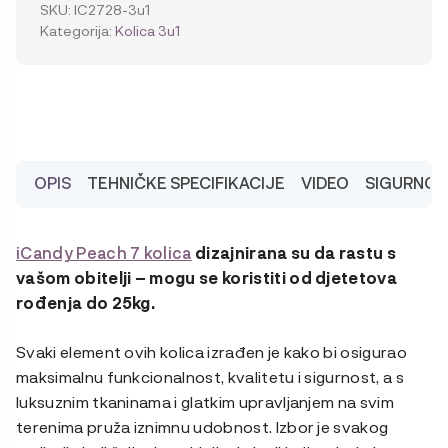
7
SKU:
IC2728-3u1
Complete
Kategorija:
Kolica 3u1
Bundle,
Biscotti
+
BeSafe
autosjedalica
količina
OPIS
TEHNIČKE SPECIFIKACIJE
VIDEO
SIGURNOS
iCandy Peach 7 kolica
dizajnirana su da rastu s
vašom obitelji – mogu se koristiti od djetetova
rođenja do 25kg.
Svaki element ovih kolica izrađen je kako bi osigurao
maksimalnu funkcionalnost, kvalitetu i sigurnost, a s
luksuznim tkaninama i glatkim upravljanjem na svim
terenima pruža iznimnu udobnost. Izbor je svakog