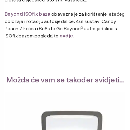
Beyond ISOfix baza
obavezna je za korištenje ležećeg
položaja i rotaciju autosjedalice. 4
u1 sustav iCandy
Peach 7 kolica i BeSafe Go Beyond² autosjedalice s
ISOfix bazom pogledajte
ovdje
.
Možda će vam se također svidjeti…