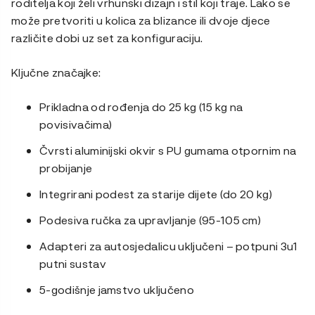
roditelja koji želi vrhunski dizajn i stil koji traje. Lako se
može pretvoriti u kolica za blizance ili dvoje djece
različite dobi uz set za konfiguraciju.
Ključne značajke:
Prikladna od rođenja do 25 kg (15 kg na
povisivačima)
Čvrsti aluminijski okvir s PU gumama otpornim na
probijanje
Integrirani podest za starije dijete (do 20 kg)
Podesiva ručka za upravljanje (95-105 cm)
Adapteri za autosjedalicu uključeni – potpuni 3u1
putni sustav
5-godišnje jamstvo uključeno