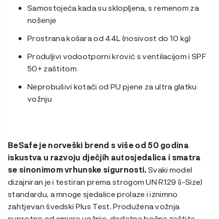
Samostojeća kada su sklopljena, s remenom za
nošenje
Prostrana košara od 44L (nosivost do 10 kg)
Produljivi vodootporni krović s ventilacijom i SPF
50+ zaštitom
Neprobušivi kotači od PU pjene za ultra glatku
vožnju
BeSafe je norveški brend s više od 50 godina
iskustva u razvoju dječjih autosjedalica i smatra
se sinonimom vrhunske sigurnosti.
Svaki model
dizajniran je i testiran prema strogom UN R129 (i-Size)
standardu, a mnoge sjedalice prolaze i iznimno
zahtjevan švedski Plus Test. Produžena vožnja
suprotno od smjera vožnje, dodatna bočna zaštita