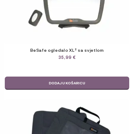
BeSafe ogledalo XL² sa svjetlom
35,99
€
DODAJ U KOŠARICU