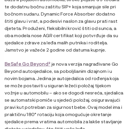
te dodatnu bočnu zaštitu SIP+ koja smanjuje sile pri
bočnom sudaru. Dynamic Force Absorber dodatno
štiti glavu i vrat, a podesivi naslon za glavu prati rast
djeteta. Produženi, fleksibilni krović štiti od sunca, a
oba modela nose AGR certifikat koji potvrđuje da su
sjedalice zdrave za leđa malih putnika i roditelja.
Jamstvo je važeće 2 godine od datuma kupnje.
BeSafe Go Beyond
²
je nova verzija nagrađivane Go
Beyond autosjedalice, sa poboljšanim dizajnom i u
novim bojama. Jedina je autojedalica od rođenja koja
se može postaviti u siguran ležeći položaj tijekom
vožnje u automobilu – ako se dogodi nesreća, sjedalica
se automatski pomiče u sjedeći položaj, osiguravajući
pravi kut potreban za sigurnost bebe. Ovaj model ima i
praktičnu 180° rotaciju koja omogućuje okretanje
sjedalice prema vratima automobila za lakše stavljanje
djeteta u sjedalicu, što štiti vaša leđa.