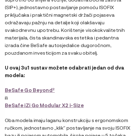
(SIP+), jednostavno postavljanje pomoću ISOFIX
priključaka i praktični magnetski držači pojaseva
odražavaju pažnju na detalje koji olakšavaju
svakodnevnu upotrebu. Korištenje visokokvalitetnih
materijala, čista skandinavska estetika i pedantna
izrada čine BeSafe autosjedalice dugoročnom,
pouzdanom investicijom za svaku obitelj.
U ovaj 3u1 sustav možete odabrati jedan od dva
modela:
BeSafe Go Beyond²
ili
BeSafe iZi Go Modular X2 i-Size
Oba modela imaju laganu konstrukciju s ergonomskom
ručkom, jednostavno „klik” postavljanje na svoju ISOFIX
bazu ili pojasom automobila, široke pojase u 5 točaka