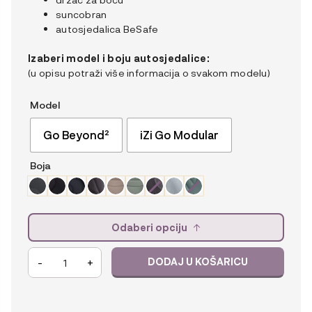
suncobran
autosjedalica BeSafe
Izaberi model i boju autosjedalice:
(u opisu potraži više informacija o svakom modelu)
Model
Go Beyond²
iZi Go Modular
Boja
Odaberi opciju
3u1
-
+
DODAJ U KOŠARICU
kolica
iCandy
Peach