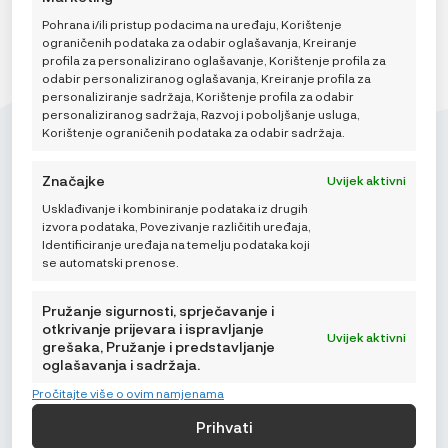
Pohrana i/ili pristup podacima na uređaju, Korištenje
ograničenih podataka za odabir oglašavanja, Kreiranje
profila za personalizirano oglašavanje, Korištenje profila za
odabir personaliziranog oglašavanja, Kreiranje profila za
personaliziranje sadržaja, Korištenje profila za odabir
personaliziranog sadržaja, Razvoj i poboljšanje usluga,
Korištenje ograničenih podataka za odabir sadržaja.
Značajke
Uvijek aktivni
Usklađivanje i kombiniranje podataka iz drugih
Mikroedra d.o.o.
izvora podataka, Povezivanje različitih uređaja,
(01) 48 22 132
Identificiranje uređaja na temelju podataka koji
se automatski prenose.
info@najnaj.eu
Pružanje sigurnosti, sprječavanje i
otkrivanje prijevara i ispravljanje
Uvijek aktivni
grešaka, Pružanje i predstavljanje
oglašavanja i sadržaja.
SAVJETI
Pročitajte više o ovim namjenama
PODRŠKA
Prihvati