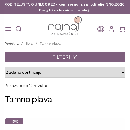
RODITELJSTVO UNLOCKED - konferencija za roditelje, 3.10.2026.
Early bird ulaznice u prodaji!
Preskoči
Skoči
na
do
Početna
/
Boja
/
Tamno plava
navigaciju
sadržaja
FILTERI
Prikazuje se 12 rezultat
Tamno plava
-15%