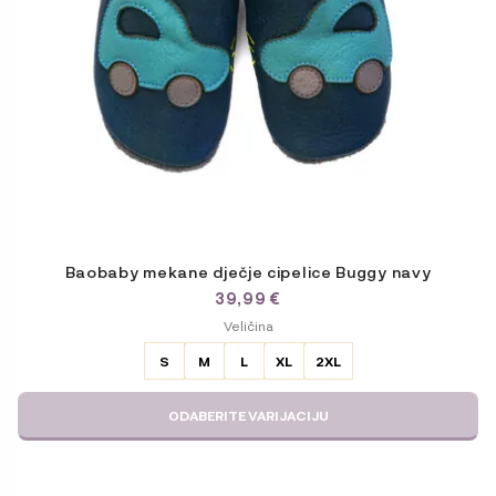
na
stranici
proizvoda
Baobaby mekane dječje cipelice Buggy navy
39,99
€
ODABERITE
Veličina
VARIJACIJU
S
M
L
XL
2XL
ODABERITE VARIJACIJU
Ovaj