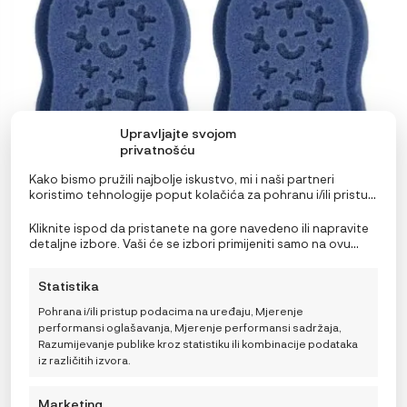
Upravljajte svojom
privatnošću
Kako bismo pružili najbolje iskustvo, mi i naši partneri
koristimo tehnologije poput kolačića za pohranu i/ili pristup
informacijama o uređaju. Pristanak na ove tehnologije
omogućit će nama i našim partnerima obradu osobnih
Kliknite ispod da pristanete na gore navedeno ili napravite
podataka kao što su ponašanje pri pregledavanju ili
detaljne izbore. Vaši će se izbori primijeniti samo na ovu
jedinstveni ID-ovi na ovoj stranici i prikazujemo
stranicu. Možete promijeniti svoje postavke u bilo kojem
b.box Zamjenska spužvica za kupanje, lullaby blue 2
(ne)personalizirane oglase. Nepristanak ili povlačenje
trenutku, uključujući povlačenje privole, korištenjem
kom
Statistika
privole može negativno utjecati na određene značajke i
prekidača na Politici kolačića ili klikom na gumb za
funkcije.
upravljanje privolom na dnu ekrana.
4,79
€
IZVORNA
TRENUTNA
7,99
€
Pohrana i/ili pristup podacima na uređaju, Mjerenje
CIJENA
CIJENA
performansi oglašavanja, Mjerenje performansi sadržaja,
BILA
JE:
Razumijevanje publike kroz statistiku ili kombinacije podataka
JE:
7,99 €.
iz različitih izvora.
7,99 €.
DODAJ U KOŠARICU
Marketing