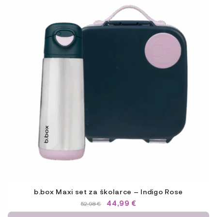
b.box Maxi set za školarce – Indigo Rose
IZVORNA
TRENUTNA
44,99
€
52,98
€
CIJENA
CIJENA