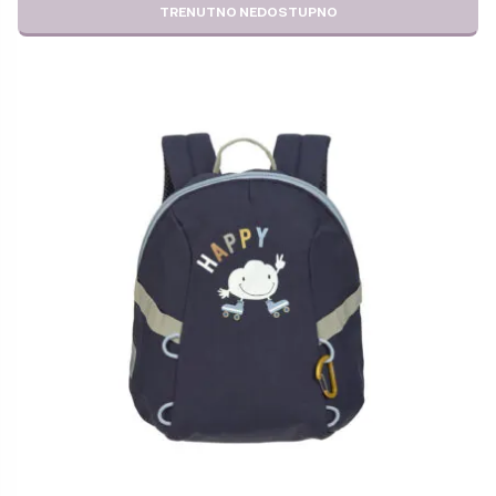
BILA
JE:
TRENUTNO NEDOSTUPNO
JE:
44,99 €.
52,98 €.