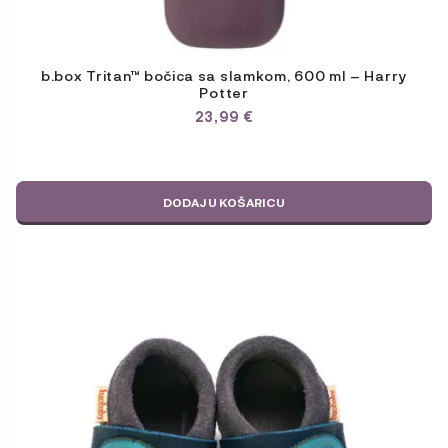
b.box Tritan™ bočica sa slamkom, 600 ml – Harry
Potter
23,99
€
DODAJ U KOŠARICU
Ovaj
proizvod
ima
više
varijanti.
Opcije
se
mogu
odabrati