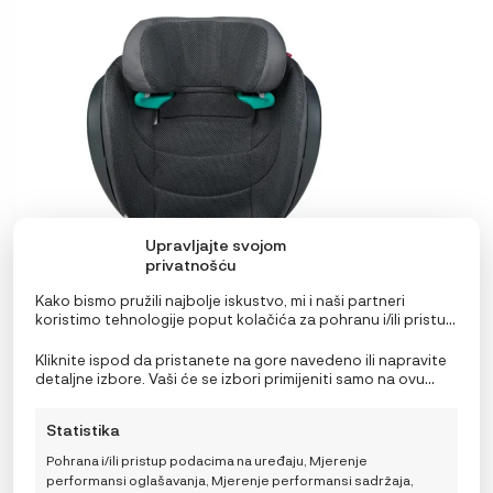
ima
više
varijanti.
Opcije
se
mogu
odabrati
na
stranici
proizvoda
Upravljajte svojom
privatnošću
Kako bismo pružili najbolje iskustvo, mi i naši partneri
koristimo tehnologije poput kolačića za pohranu i/ili pristup
informacijama o uređaju. Pristanak na ove tehnologije
omogućit će nama i našim partnerima obradu osobnih
Kliknite ispod da pristanete na gore navedeno ili napravite
podataka kao što su ponašanje pri pregledavanju ili
detaljne izbore. Vaši će se izbori primijeniti samo na ovu
jedinstveni ID-ovi na ovoj stranici i prikazujemo
stranicu. Možete promijeniti svoje postavke u bilo kojem
(ne)personalizirane oglase. Nepristanak ili povlačenje
trenutku, uključujući povlačenje privole, korištenjem
Statistika
privole može negativno utjecati na određene značajke i
prekidača na Politici kolačića ili klikom na gumb za
Set BeSafe Flex FIX 2 autosjedalica (100 – 150 cm) +
funkcije.
upravljanje privolom na dnu ekrana.
KneeGuardKids4 oslonac za noge
Pohrana i/ili pristup podacima na uređaju, Mjerenje
performansi oglašavanja, Mjerenje performansi sadržaja,
RASPON
378,90
€
–
398,90
€