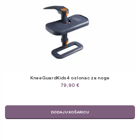
KneeGuardKids4 oslonac za noge
79,90
€
DODAJ U KOŠARICU
Ovaj
proizvod