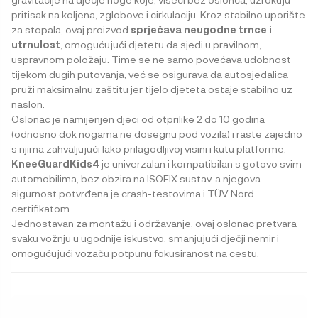
pritisak na koljena, zglobove i cirkulaciju. Kroz stabilno uporište
za stopala, ovaj proizvod
sprječava neugodne trnce i
utrnulost
, omogućujući djetetu da sjedi u pravilnom,
uspravnom položaju. Time se ne samo povećava udobnost
tijekom dugih putovanja, već se osigurava da autosjedalica
pruži maksimalnu zaštitu jer tijelo djeteta ostaje stabilno uz
naslon.
Oslonac je namijenjen djeci od otprilike 2 do 10 godina
(odnosno dok nogama ne dosegnu pod vozila) i raste zajedno
s njima zahvaljujući lako prilagodljivoj visini i kutu platforme.
KneeGuardKids4
je univerzalan i kompatibilan s gotovo svim
automobilima, bez obzira na ISOFIX sustav, a njegova
sigurnost potvrđena je crash-testovima i TÜV Nord
certifikatom.
Jednostavan za montažu i održavanje, ovaj oslonac pretvara
svaku vožnju u ugodnije iskustvo, smanjujući dječji nemir i
omogućujući vozaču potpunu fokusiranost na cestu.