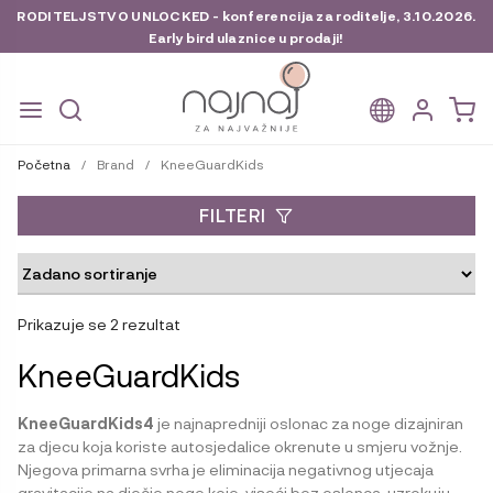
RODITELJSTVO UNLOCKED - konferencija za roditelje, 3.10.2026.
Early bird ulaznice u prodaji!
Preskoči
Skoči
na
do
Početna
/
Brand
/
KneeGuardKids
navigaciju
sadržaja
FILTERI
Prikazuje se 2 rezultat
KneeGuardKids
KneeGuardKids4
je najnapredniji oslonac za noge dizajniran
za djecu koja koriste autosjedalice okrenute u smjeru vožnje.
Njegova primarna svrha je eliminacija negativnog utjecaja
gravitacije na dječje noge koje, viseći bez oslonca, uzrokuju