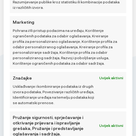
Razumijevanje publike kroz statistiku ili kombinacije podataka
CIJENA:
ODABERITE
iz različitih izvora.
OD
VARIJACIJU
378,90 €
DO
DODAJ U KOŠARICU
Marketing
398,90 €
Pohrana i/ili pristup podacima na uređaju, Korištenje
ograničenih podataka za odabir oglašavanja, Kreiranje
profila za personalizirano oglašavanje, Korištenje profila za
odabir personaliziranog oglašavanja, Kreiranje profila za
personaliziranje sadržaja, Korištenje profila za odabir
personaliziranog sadržaja, Razvoj i poboljšanje usluga,
Korištenje ograničenih podataka za odabir sadržaja.
Značajke
Uvijek aktivni
Usklađivanje i kombiniranje podataka iz drugih
Mikroedra d.o.o.
izvora podataka, Povezivanje različitih uređaja,
(01) 48 22 132
Identificiranje uređaja na temelju podataka koji
se automatski prenose.
info@najnaj.eu
Pružanje sigurnosti, sprječavanje i
otkrivanje prijevara i ispravljanje
Uvijek aktivni
grešaka, Pružanje i predstavljanje
oglašavanja i sadržaja.